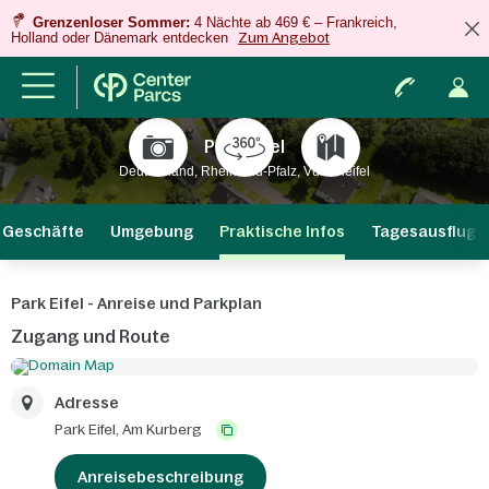
Grenzenloser Sommer:
4 Nächte ab 469 € – Frankreich,
Holland oder Dänemark entdecken
Zum Angebot
Park Eifel
Deutschland, Rheinland-Pfalz, Vulkaneifel
 Geschäfte
Umgebung
Praktische Infos
Tagesausflug
Park Eifel - Anreise und Parkplan
Zugang und Route
Adresse
Park Eifel,
Am Kurberg
Anreisebeschreibung