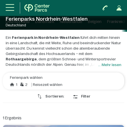
Ferienparks Nordrhein-Westfalen
Deutschland
Dänemark
Niederlande
Belgien
Frankreich
Deutschland
Ein
Ferienpark in Nordrhein-Westfalen
führt dich mitten hinein
in eine Landschaft, die mit Weite, Ruhe und beeindruckender Natur
überrascht. Du kennst vielleicht schon die atemberaubende
Gebirgslandschaft des Hochsauerlands – mit dem
Rothaargebirge
, dem größten Schnee- und Wintersportrevier
Deutschlands nördlich der Alpen. Genau hier, im „Land der 1000
... Mehr lesen
Berge“, im beliebten
Ski- und Wandergebiet rund um
Winterberg
, liegt dein Ferienpark in Nordrhein-Westfalen: der
Ferienpark wählen
Park Hochsauerland von Center Parcs
.
1
2
Reisezeit wählen
Der Ferienpark liegt im
Südosten von Nordrhein-Westfalen
,
Sortieren:
Filter
aber im Herzen Deutschlands. Du erreichst ihn schnell von Rhein-
Ruhr, Hessen oder Niedersachsen. Trotzdem könntest du kaum
weiter weg sein von jeder Großstadthektik. Dich umgibt das
Hochsauerland mit
Bergwanderparadiesen, romantischen
1
Ergebnis
Tälern und sehenswerten alten Städtchen
wie Brilon oder
Medebach.