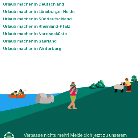
Deep Nature® Spa
entspannst du dich beim Saunen, bei
Urlaub machen in Deutschland
Hammams und Dampfbädern, in der Salzgrotte und bei
Urlaub machen in Lüneburger Heide
Behandlungen.
Urlaub machen in Süddeutschland
Urlaub machen in Rheinland-Pfalz
Urlaub machen in Nordseeküste
Urlaub machen in Saarland
Urlaub machen in Winterberg
Verpasse nichts mehr! Melde dich jetzt zu unserem