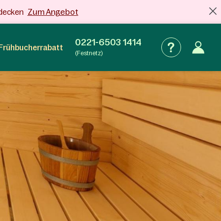
Zum Angebot
tdecken
0221-6503 1414
Frühbucherrabatt
(Festnetz)