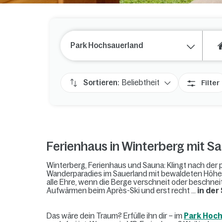
Park Hochsauerland
Sortieren:
Beliebtheit
Filter
Ferienhaus in Winterberg mit S
Winterberg, Ferienhaus und Sauna: Klingt nach der 
Wanderparadies im Sauerland mit bewaldeten Höhe
alle Ehre, wenn die Berge verschneit oder beschneit
Aufwärmen beim Après-Ski und erst recht ...
in der
Das wäre dein Traum? Erfülle ihn dir – im
Park Hoc