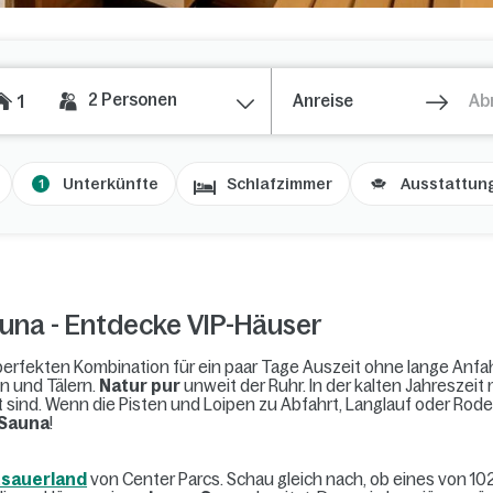
2
Personen
1
Unterkünfte
Schlafzimmer
Ausstattun
1
auna - Entdecke VIP-Häuser
perfekten Kombination für ein paar Tage Auszeit ohne lange Anfah
n und Tälern.
Natur pur
unweit der Ruhr. In der kalten Jahresze
 sind. Wenn die Pisten und Loipen zu Abfahrt, Langlauf oder Rodel
 Sauna
!
hsauerland
von Center Parcs. Schau gleich nach, ob eines von 10