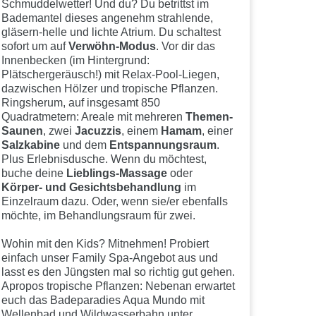
Schmuddelwetter! Und du? Du betrittst im
Bademantel dieses angenehm strahlende,
gläsern-helle und lichte Atrium. Du schaltest
sofort um auf
Verwöhn-Modus
. Vor dir das
Innenbecken (im Hintergrund:
Plätschergeräusch!) mit Relax-Pool-Liegen,
dazwischen Hölzer und tropische Pflanzen.
Ringsherum, auf insgesamt 850
Quadratmetern: Areale mit mehreren
Themen-
Saunen
, zwei
Jacuzzis
, einem
Hamam
, einer
Salzkabine
und dem
Entspannungsraum
.
Plus Erlebnisdusche. Wenn du möchtest,
buche deine
Lieblings-Massage
oder
Körper- und Gesichtsbehandlung
im
Einzelraum dazu. Oder, wenn sie/er ebenfalls
möchte, im Behandlungsraum für zwei.
Wohin mit den Kids? Mitnehmen! Probiert
einfach unser Family Spa-Angebot aus und
lasst es den Jüngsten mal so richtig gut gehen.
Apropos tropische Pflanzen: Nebenan erwartet
euch das Badeparadies Aqua Mundo mit
Wellenbad und Wildwasserbahn unter