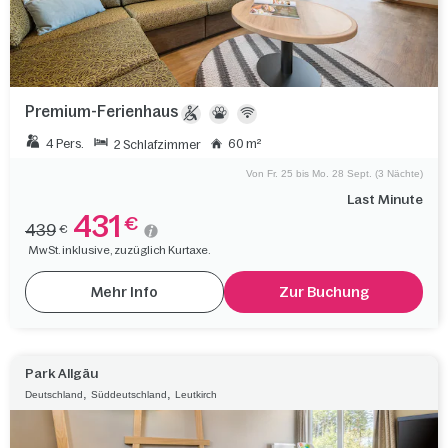
Premium-Ferienhaus
4 Pers.
60 m²
2 Schlafzimmer
Von Fr. 25 bis Mo. 28 Sept. (3 Nächte)
Last Minute
431
€
439
€
MwSt. inklusive, zuzüglich Kurtaxe.
Mehr Info
Zur Buchung
Park Allgäu
,
,
Deutschland
Süddeutschland
Leutkirch