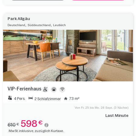
Park Allgäu
,
,
Deutschland
Süddeutschland
Leutkirch
VIP-Ferienhaus
4 Pers.
73 m²
2 Schlafzimmer
Von Fr. 25 bis Mo. 28 Sept. (3 Nächte)
Last Minute
598
€
610
€
MwSt. inklusive, zuzüglich Kurtaxe.