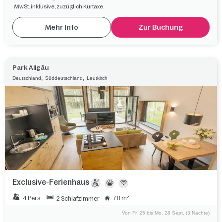
MwSt. inklusive, zuzüglich Kurtaxe.
Mehr Info
Zur Buchung
Park Allgäu
,
,
Deutschland
Süddeutschland
Leutkirch
Exclusive-Ferienhaus
4 Pers.
78 m²
2 Schlafzimmer
Von Fr. 25 bis Mo. 28 Sept. (3 Nächte)