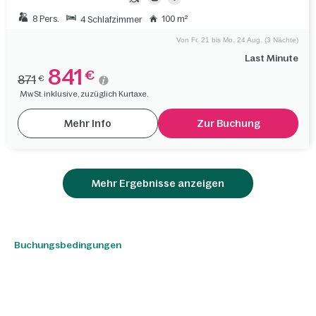
8 Pers.
100 m²
4 Schlafzimmer
Von Fr. 21 bis Mo. 24 Aug. (3 Nächte)
Last Minute
841
€
871
€
MwSt. inklusive, zuzüglich Kurtaxe.
Mehr Info
Zur Buchung
Mehr Ergebnisse anzeigen
Buchungsbedingungen