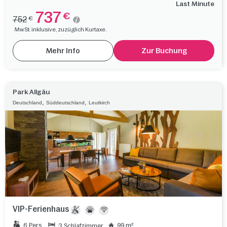
Last Minute
737
€
752
€
MwSt. inklusive, zuzüglich Kurtaxe.
Mehr Info
Zur Buchung
Park Allgäu
,
,
Deutschland
Süddeutschland
Leutkirch
VIP-Ferienhaus
6 Pers.
99 m²
3 Schlafzimmer