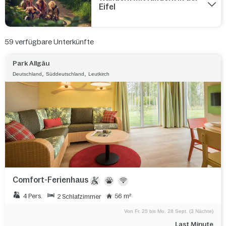
Eifel
59
verfügbare Unterkünfte
Park Allgäu
,
,
Deutschland
Süddeutschland
Leutkirch
Comfort-Ferienhaus
4 Pers.
56 m²
2 Schlafzimmer
Von Fr. 25 bis Mo. 28 Sept. (3 Nächte)
Last Minute