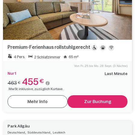
Premium-Ferienhaus rollstuhlgerecht
4 Pers.
65 m²
2 Schlafzimmer
Von Fr. 25 bis Mo. 28 Sept. (3 Nächte)
Nur 1
Last Minute
455
€
463
€
MwSt. inklusive, zuzüglich Kurtaxe.
Mehr Info
Zur Buchung
Park Allgäu
,
,
Deutschland
Süddeutschland
Leutkirch