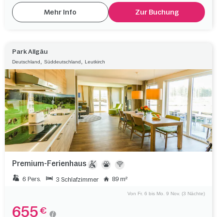
Mehr Info
Zur Buchung
Park Allgäu
,
,
Deutschland
Süddeutschland
Leutkirch
Premium-Ferienhaus
6 Pers.
89 m²
3 Schlafzimmer
Von Fr. 6 bis Mo. 9 Nov. (3 Nächte)
655
€