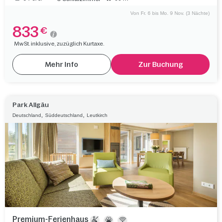
Von Fr. 6 bis Mo. 9 Nov. (3 Nächte)
833
€
MwSt. inklusive, zuzüglich Kurtaxe.
Mehr Info
Zur Buchung
Park Allgäu
,
,
Deutschland
Süddeutschland
Leutkirch
Premium-Ferienhaus