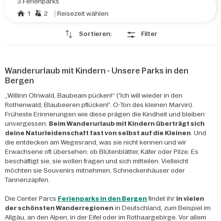
3 Ferienparks
1
2
Reisezeit wählen
Sortieren:
Filter
Wanderurlaub mit Kindern - Unsere Parks in den
Bergen
„Willinn Otnwald, Baubeam pücken!“ ('Ich will wieder in den
Rothenwald, Blaubeeren pflücken!'. O-Ton des kleinen Marvin).
Früheste Erinnerungen wie diese prägen die Kindheit und bleiben
unvergessen.
Beim Wanderurlaub mit Kindern überträgt sich
deine Naturleidenschaft fast von selbst auf die Kleinen
. Und
die entdecken am Wegesrand, was sie nicht kennen und wir
Erwachsene oft übersehen: ob Blütenblätter, Käfer oder Pilze. Es
beschäftigt sie, sie wollen fragen und sich mitteilen. Vielleicht
möchten sie Souvenirs mitnehmen, Schneckenhäuser oder
Tannenzapfen.
Die Center Parcs
Ferienparks in den Bergen
findet ihr
in vielen
der schönsten Wanderregionen
in Deutschland, zum Beispiel im
Allgäu, an den Alpen, in der Eifel oder im Rothaargebirge. Vor allem