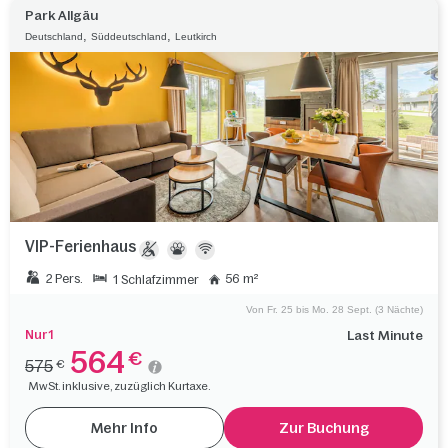
Park Allgäu
,
,
Deutschland
Süddeutschland
Leutkirch
VIP-Ferienhaus
2 Pers.
56 m²
1 Schlafzimmer
Von Fr. 25 bis Mo. 28 Sept. (3 Nächte)
Nur 1
Last Minute
564
€
575
€
MwSt. inklusive, zuzüglich Kurtaxe.
Mehr Info
Zur Buchung