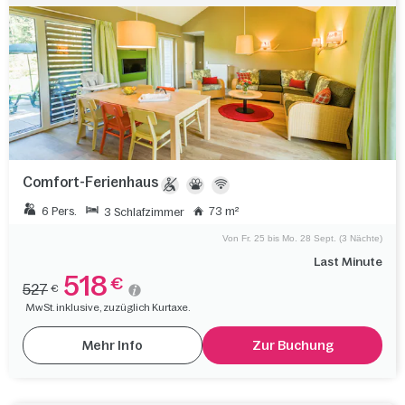
Comfort-Ferienhaus
6 Pers.
73 m²
3 Schlafzimmer
Von Fr. 25 bis Mo. 28 Sept. (3 Nächte)
Last Minute
518
€
527
€
MwSt. inklusive, zuzüglich Kurtaxe.
Mehr Info
Zur Buchung