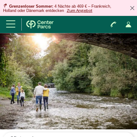
Grenzenloser Sommer:
4 Nächte ab 469 € – Frankreich,
Holland oder Dänemark entdecken
Zum Angebot