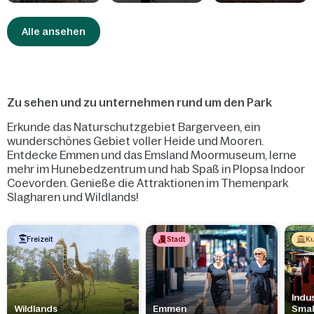
deine Lebensmittel zum Ferienhaus bringen. Der Sandur Market
bietet zudem einen Frühstücksservice an, bei dem du dir frisch
Alle ansehen
gebackene Brötchen zum Ferienhaus liefern lassen kannst.
Zu sehen und zu unternehmen rund um den Park
Erkunde das Naturschutzgebiet Bargerveen, ein
wunderschönes Gebiet voller Heide und Mooren.
Entdecke Emmen und das Emsland Moormuseum, lerne
mehr im Hunebedzentrum und hab Spaß in Plopsa Indoor
Coevorden. Genieße die Attraktionen im Themenpark
Slagharen und Wildlands!
Freizeit
Stadt
Ku
Indus
Wildlands
Emmen
Sma