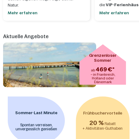
die
VIP-Ferienhäuse
Natur.
Personen
. Luxus, e
Mehr erfahren
Mehr erfahren
Atmosphäre und genug
Aktuelle Angebote
Grenzenloser
Sommer
469 €*
ab
– in Frankreich,
Holland oder
Dänemark
Sommer-Last Minute
Frühbuchervorteile
20 %
Rabatt
Spontan verreisen,
+ Aktivitäten-Guthaben
unvergesslich genießen