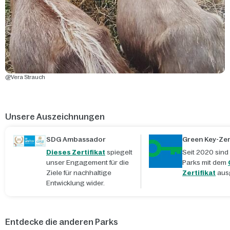
@Vera Strauch
Unsere Auszeichnungen
SDG Ambassador
Green Key-Zert
Dieses Zertifikat
spiegelt
Seit 2020 sind
unser Engagement für die
Parks mit dem
Ziele für nachhaltige
Zertifikat
aus
Entwicklung wider.
Entdecke die anderen Parks