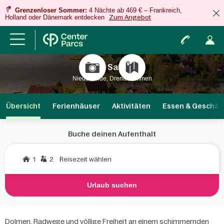
Grenzenloser Sommer:
4 Nächte ab 469 € – Frankreich,
Holland oder Dänemark entdecken
Zum Angebot
Parc Sandur
Niederlande, Drente, Emmen
Übersicht
Ferienhäuser
Aktivitäten
Essen & Geschäf
Buche deinen Aufenthalt
1
2
Reisezeit wählen
Urlaub suchen
Dolmen, Radwege und völlige Freiheit an einem schimmernden