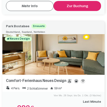
Mehr Info
Zur Buchung
Park Bostalsee
Erneuerte
,
,
Deutschland
Saarland
Nohfelden
Neues Design
Comfort-Ferienhaus Neues Design
4 Pers.
59 m²
2 Schlafzimmer
Von Mo. 28 Sept. bis Do. 1 Okt. (3 Nächte)
Last Minute