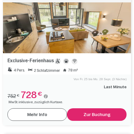
Exclusive-Ferienhaus
4 Pers.
78 m²
2 Schlafzimmer
Von Fr. 25 bis Mo. 28 Sept. (3 Nächte)
Last Minute
728
€
752
€
MwSt. inklusive, zuzüglich Kurtaxe.
Mehr Info
Zur Buchung