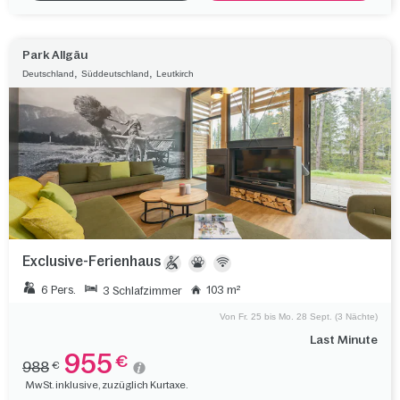
Park Allgäu
,
,
Deutschland
Süddeutschland
Leutkirch
Exclusive-Ferienhaus
6 Pers.
103 m²
3 Schlafzimmer
Von Fr. 25 bis Mo. 28 Sept. (3 Nächte)
Last Minute
955
€
988
€
MwSt. inklusive, zuzüglich Kurtaxe.