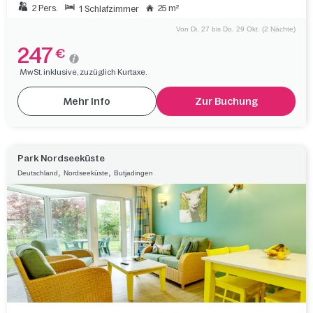
2 Pers.
25 m²
1 Schlafzimmer
Von Di. 27 bis Do. 29 Okt. (2 Nächte)
247
€
MwSt. inklusive, zuzüglich Kurtaxe.
Mehr Info
Zur Buchung
Park Nordseeküste
,
,
Deutschland
Nordseeküste
Butjadingen