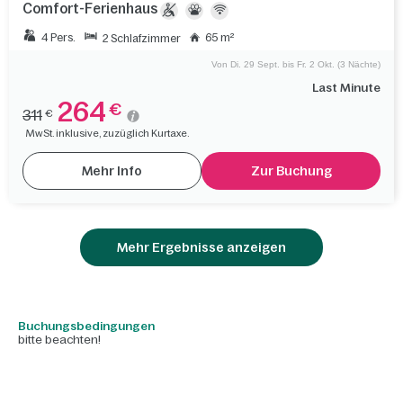
Comfort-Ferienhaus
4 Pers.
65 m²
2 Schlafzimmer
Von Di. 29 Sept. bis Fr. 2 Okt. (3 Nächte)
Last Minute
264
€
311
€
MwSt. inklusive, zuzüglich Kurtaxe.
Mehr Info
Zur Buchung
Mehr Ergebnisse anzeigen
Buchungsbedingungen
bitte beachten!