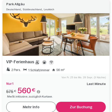
Park Allgäu
,
,
Deutschland
Süddeutschland
Leutkirch
VIP-Ferienhaus
2 Pers.
56 m²
1 Schlafzimmer
Von Fr. 25 bis Mo. 28 Sept. (3 Nächte)
Nur 1
Last Minute
560
€
575
€
MwSt. inklusive, zuzüglich Kurtaxe.
Mehr Info
Zur Buchung