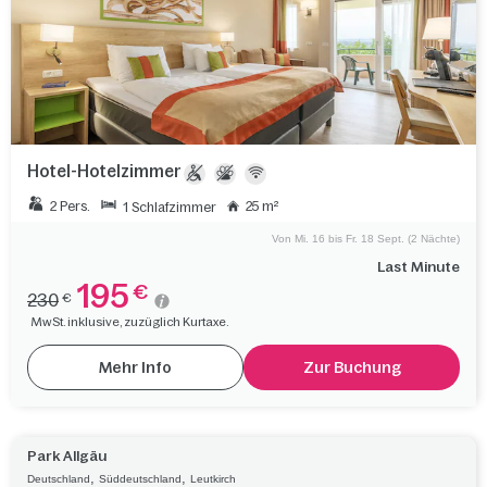
Hotel-Hotelzimmer
2 Pers.
25 m²
1 Schlafzimmer
Von Mi. 16 bis Fr. 18 Sept. (2 Nächte)
Last Minute
195
€
230
€
MwSt. inklusive, zuzüglich Kurtaxe.
Mehr Info
Zur Buchung
Park Allgäu
,
,
Deutschland
Süddeutschland
Leutkirch