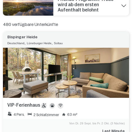
wird ab dem ersten
Aufenthalt belohnt
480
verfügbare Unterkünfte
Bispinger Heide
,
,
Deutschland
Lüneburger Heide
Soltau
VIP-Ferienhaus
4 Pers.
63 m²
2 Schlafzimmer
Von Di. 29 Sept. bis Fr. 2 Okt. (3 Nächte)
Last Minute