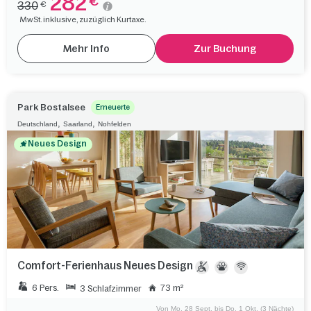
282
€
330
€
MwSt. inklusive, zuzüglich Kurtaxe.
Mehr Info
Zur Buchung
Park Bostalsee
Erneuerte
,
,
Deutschland
Saarland
Nohfelden
Neues Design
Comfort-Ferienhaus Neues Design
6 Pers.
73 m²
3 Schlafzimmer
Von Mo. 28 Sept. bis Do. 1 Okt. (3 Nächte)