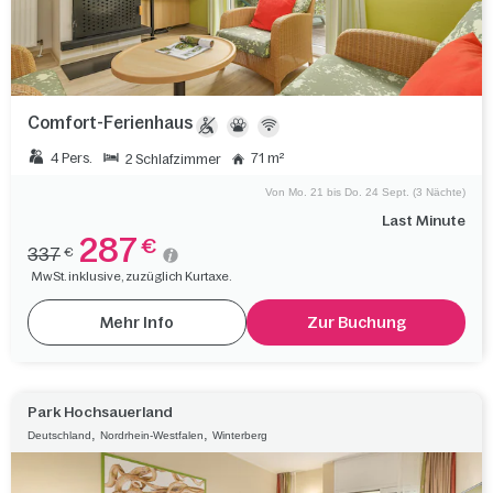
Comfort-Ferienhaus
4 Pers.
71 m²
2 Schlafzimmer
Von Mo. 21 bis Do. 24 Sept. (3 Nächte)
Last Minute
287
€
337
€
MwSt. inklusive, zuzüglich Kurtaxe.
Mehr Info
Zur Buchung
Park Hochsauerland
,
,
Deutschland
Nordrhein-Westfalen
Winterberg