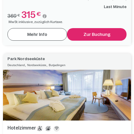
Last Minute
315
€
369
€
MwSt. inklusive, zuzüglich Kurtaxe.
Mehr Info
Zur Buchung
Park Nordseeküste
,
,
Deutschland
Nordseeküste
Butjadingen
Hotelzimmer