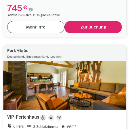
745
€
MwSt. inklusive, zuzüglich Kurtaxe.
Mehr Info
Zur Buchung
Park Allgäu
,
,
Deutschland
Süddeutschland
Leutkirch
VIP-Ferienhaus
6 Pers.
99 m²
3 Schlafzimmer