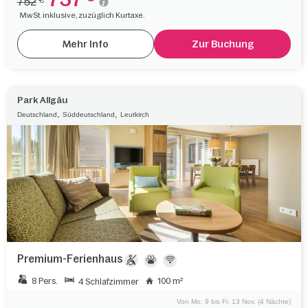
752
MwSt. inklusive, zuzüglich Kurtaxe.
Mehr Info
Zur Buchung
Park Allgäu
,
,
Deutschland
Süddeutschland
Leutkirch
Premium-Ferienhaus
8 Pers.
100 m²
4 Schlafzimmer
Von Mo. 9 bis Fr. 13 Nov. (4 Nächte)