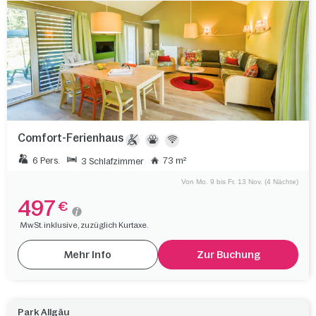
Comfort-Ferienhaus
6 Pers.
73 m²
3 Schlafzimmer
Von Mo. 9 bis Fr. 13 Nov. (4 Nächte)
497
€
MwSt. inklusive, zuzüglich Kurtaxe.
Mehr Info
Zur Buchung
Park Allgäu