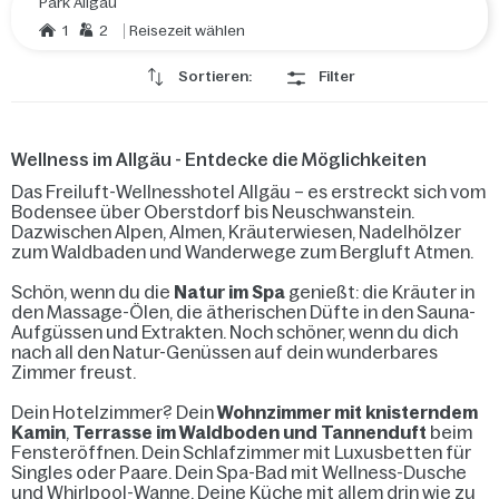
Park Allgäu
1
2
Reisezeit wählen
Sortieren:
Filter
Wellness im Allgäu - Entdecke die Möglichkeiten
Das Freiluft-Wellnesshotel Allgäu – es erstreckt sich vom
Bodensee über Oberstdorf bis Neuschwanstein.
Dazwischen Alpen, Almen, Kräuterwiesen, Nadelhölzer
zum Waldbaden und Wanderwege zum Bergluft Atmen.
Schön, wenn du die
Natur im Spa
genießt: die Kräuter in
den Massage-Ölen, die ätherischen Düfte in den Sauna-
Aufgüssen und Extrakten. Noch schöner, wenn du dich
nach all den Natur-Genüssen auf dein wunderbares
Zimmer freust.
Dein Hotelzimmer? Dein
Wohnzimmer mit knisterndem
Kamin
,
Terrasse im Waldboden und Tannenduft
beim
Fensteröffnen. Dein Schlafzimmer mit Luxusbetten für
Singles oder Paare. Dein Spa-Bad mit Wellness-Dusche
und Whirlpool-Wanne. Deine Küche mit allem drin wie zu