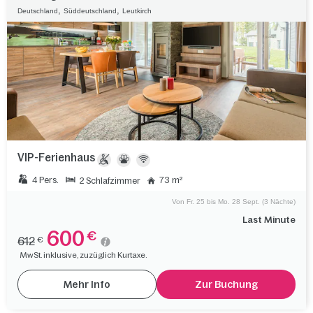
,
,
Deutschland
Süddeutschland
Leutkirch
VIP-Ferienhaus
4 Pers.
73 m²
2 Schlafzimmer
Von Fr. 25 bis Mo. 28 Sept. (3 Nächte)
Last Minute
600
€
612
€
MwSt. inklusive, zuzüglich Kurtaxe.
Mehr Info
Zur Buchung