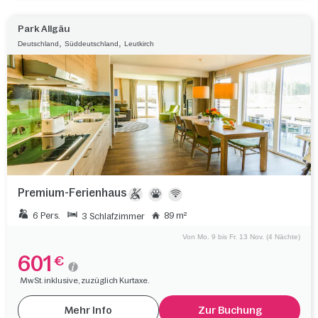
Park Allgäu
,
,
Deutschland
Süddeutschland
Leutkirch
Premium-Ferienhaus
6 Pers.
89 m²
3 Schlafzimmer
Von Mo. 9 bis Fr. 13 Nov. (4 Nächte)
601
€
MwSt. inklusive, zuzüglich Kurtaxe.
Mehr Info
Zur Buchung