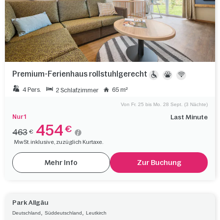
Premium-Ferienhaus rollstuhlgerecht
4 Pers.
65 m²
2 Schlafzimmer
Von Fr. 25 bis Mo. 28 Sept. (3 Nächte)
Nur 1
Last Minute
454
€
463
€
MwSt. inklusive, zuzüglich Kurtaxe.
Mehr Info
Zur Buchung
Park Allgäu
,
,
Deutschland
Süddeutschland
Leutkirch