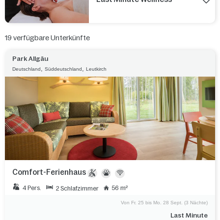
19
verfügbare Unterkünfte
Park Allgäu
,
,
Deutschland
Süddeutschland
Leutkirch
Comfort-Ferienhaus
4 Pers.
56 m²
2 Schlafzimmer
Von Fr. 25 bis Mo. 28 Sept. (3 Nächte)
Last Minute