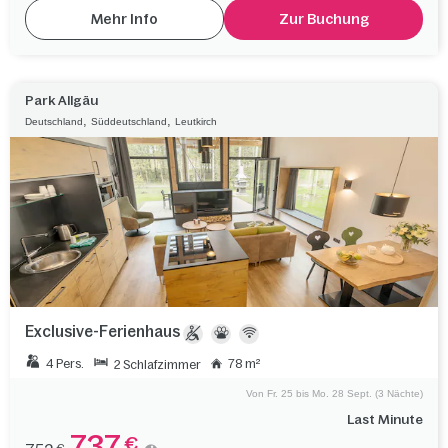
Mehr Info
Zur Buchung
Park Allgäu
,
,
Deutschland
Süddeutschland
Leutkirch
Exclusive-Ferienhaus
4 Pers.
78 m²
2 Schlafzimmer
Von Fr. 25 bis Mo. 28 Sept. (3 Nächte)
Last Minute
737
€
€