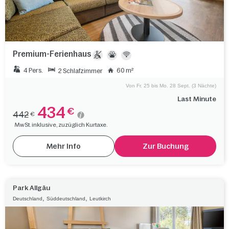
Premium-Ferienhaus
4 Pers.
60 m²
2 Schlafzimmer
Von Fr. 25 bis Mo. 28 Sept. (3 Nächte)
Last Minute
434
€
442
€
MwSt. inklusive, zuzüglich Kurtaxe.
Mehr Info
Zur Buchung
Park Allgäu
,
,
Deutschland
Süddeutschland
Leutkirch