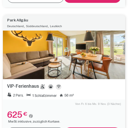
Park Allgäu
,
,
Deutschland
Süddeutschland
Leutkirch
VIP-Ferienhaus
2 Pers.
56 m²
1 Schlafzimmer
Von Fr. 6 bis Mo. 9 Nov. (3 Nächte)
625
€
MwSt. inklusive, zuzüglich Kurtaxe.