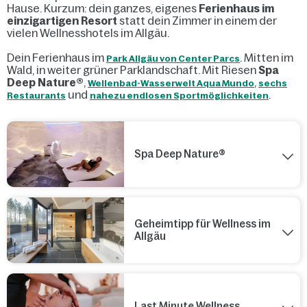
Hause. Kurzum: dein ganzes, eigenes
Ferienhaus im
einzigartigen Resort
statt dein Zimmer in einem der
vielen Wellnesshotels im Allgäu.
Dein Ferienhaus im
. Mitten im
Park Allgäu von Center Parcs
Wald, in weiter grüner Parklandschaft. Mit Riesen
Spa
Deep Nature®
,
,
Wellenbad-Wasserwelt Aqua Mundo
sechs
und
.
Restaurants
nahezu endlosen Sportmöglichkeiten
Spa Deep Nature®
Geheimtipp für Wellness im
Allgäu
Last Minute Wellness