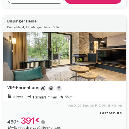
Bispinger Heide
,
,
Deutschland
Lüneburger Heide
Soltau
VIP-Ferienhaus
2 Pers.
55 m²
1 Schlafzimmer
Von Di. 29 Sept. bis Fr. 2 Okt. (3 Nächte)
Last Minute
391
€
460
€
MwSt. inklusive, zuzüglich Kurtaxe.