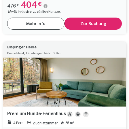
404
€
476
€
MwSt. inklusive, zuzüglich Kurtaxe.
Mehr Info
Zur Buchung
Bispinger Heide
,
,
Deutschland
Lüneburger Heide
Soltau
Premium Hunde-Ferienhaus
4 Pers.
55 m²
2 Schlafzimmer