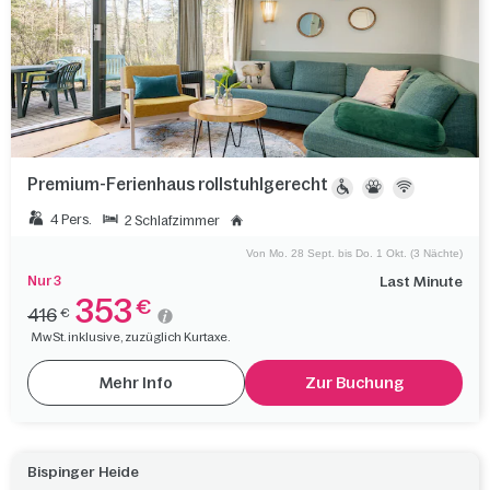
Premium-Ferienhaus rollstuhlgerecht
4 Pers.
2 Schlafzimmer
Von Mo. 28 Sept. bis Do. 1 Okt. (3 Nächte)
Nur 3
Last Minute
353
€
416
€
MwSt. inklusive, zuzüglich Kurtaxe.
Mehr Info
Zur Buchung
Bispinger Heide