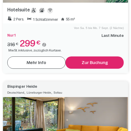
Hotelsuite
2 Pers.
55 m²
1 Schlafzimmer
Von Sa. 5 bis Mo. 7 Sept. (2 Nächte)
Nur 1
Last Minute
299
€
316
€
MwSt. inklusive, zuzüglich Kurtaxe.
Mehr Info
Zur Buchung
Bispinger Heide
,
,
Deutschland
Lüneburger Heide
Soltau