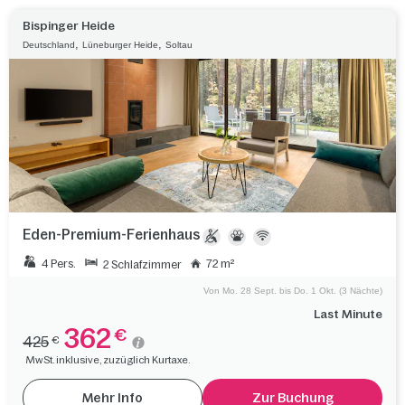
Bispinger Heide
,
,
Deutschland
Lüneburger Heide
Soltau
Eden-Premium-Ferienhaus
4 Pers.
72 m²
2 Schlafzimmer
Von Mo. 28 Sept. bis Do. 1 Okt. (3 Nächte)
Last Minute
362
€
425
€
MwSt. inklusive, zuzüglich Kurtaxe.
Mehr Info
Zur Buchung