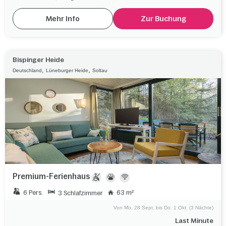
Mehr Info
Zur Buchung
Bispinger Heide
,
,
Deutschland
Lüneburger Heide
Soltau
Premium-Ferienhaus
6 Pers.
63 m²
3 Schlafzimmer
Von Mo. 28 Sept. bis Do. 1 Okt. (3 Nächte)
Last Minute