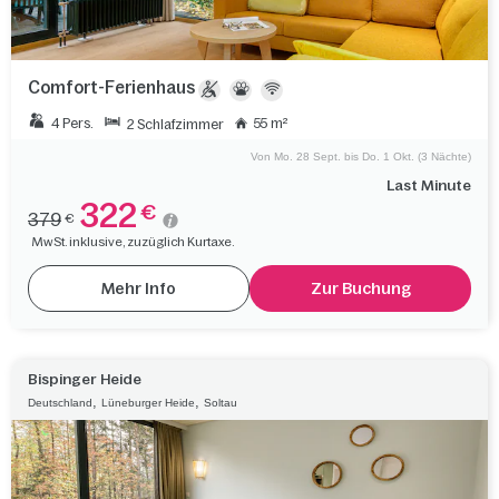
Comfort-Ferienhaus
4 Pers.
55 m²
2 Schlafzimmer
Von Mo. 28 Sept. bis Do. 1 Okt. (3 Nächte)
Last Minute
322
€
379
€
MwSt. inklusive, zuzüglich Kurtaxe.
Mehr Info
Zur Buchung
Bispinger Heide
,
,
Deutschland
Lüneburger Heide
Soltau