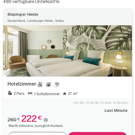
480
verfügbare Unterkünfte
Bispinger Heide
,
,
Deutschland
Lüneburger Heide
Soltau
Hotelzimmer
2 Pers.
27 m²
1 Schlafzimmer
Von Mo. 21 bis Mi. 23 Sept. (2 Nächte)
Last Minute
222
€
260
€
MwSt. inklusive, zuzüglich Kurtaxe.