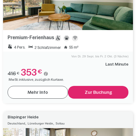
Premium-Ferienhaus
4 Pers.
55 m²
2 Schlafzimmer
Von Di. 29 Sept. bis Fr. 2 Okt. (3 Nächte)
Last Minute
353
€
416
€
MwSt. inklusive, zuzüglich Kurtaxe.
Mehr Info
Zur Buchung
Bispinger Heide
,
,
Deutschland
Lüneburger Heide
Soltau