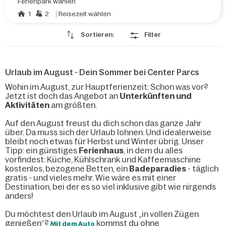
Ferienpark wählen
1
2
Reisezeit wählen
Sortieren:
Filter
Urlaub im August - Dein Sommer bei Center Parcs
Wohin im August, zur Hauptferienzeit: Schon was vor?
Jetzt ist doch das Angebot an
Unterkünften und
Aktivitäten
am größten.
Auf den August freust du dich schon das ganze Jahr
über. Da muss sich der Urlaub lohnen. Und idealerweise
bleibt noch etwas für Herbst und Winter übrig. Unser
Tipp: ein günstiges
Ferienhaus
, in dem du alles
vorfindest: Küche, Kühlschrank und Kaffeemaschine
kostenlos, bezogene Betten, ein
Badeparadies
- täglich
gratis - und vieles mehr. Wie wäre es mit einer
Destination, bei der es so viel inklusive gibt wie nirgends
anders!
Du möchtest den Urlaub im August „in vollen Zügen
genießen“?
kommst du ohne
Mit dem Auto