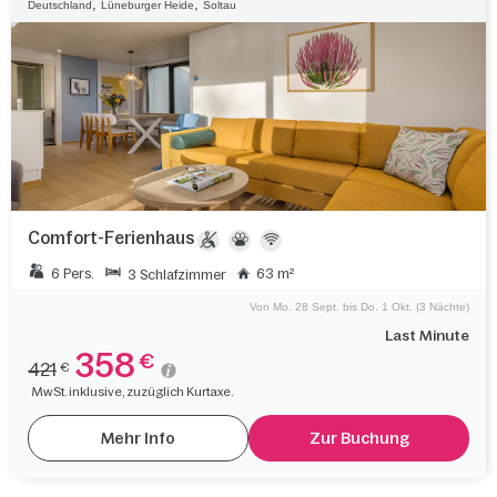
,
,
Deutschland
Lüneburger Heide
Soltau
Comfort-Ferienhaus
6 Pers.
63 m²
3 Schlafzimmer
Von Mo. 28 Sept. bis Do. 1 Okt. (3 Nächte)
Last Minute
358
€
421
€
MwSt. inklusive, zuzüglich Kurtaxe.
Mehr Info
Zur Buchung