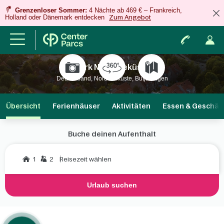
Grenzenloser Sommer:
4 Nächte ab 469 € – Frankreich,
Holland oder Dänemark entdecken
Zum Angebot
Park Nordseeküste
Deutschland, Nordseeküste, Butjadingen
Übersicht
Ferienhäuser
Aktivitäten
Essen & Geschäf
Buche deinen Aufenthalt
1
2
Reisezeit wählen
Urlaub suchen