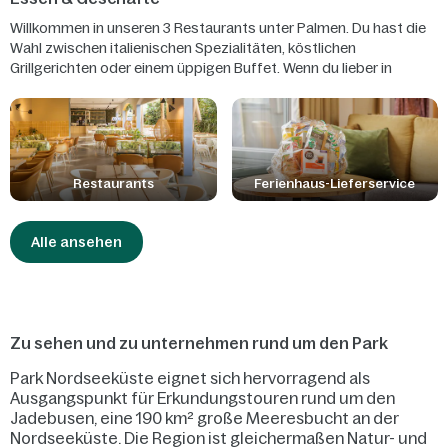
Willkommen in unseren 3 Restaurants unter Palmen. Du hast die
Wahl zwischen italienischen Spezialitäten, köstlichen
Grillgerichten oder einem üppigen Buffet. Wenn du lieber in
deinem Ferienhaus essen möchtest, kannst du in unserem
Supermarkt einkaufen gehen oder dir etwas Leckeres liefern
lassen!
Restaurants
Ferienhaus-Lieferservice
Alle ansehen
Zu sehen und zu unternehmen rund um den Park
Park Nordseeküste eignet sich hervorragend als
Ausgangspunkt für Erkundungstouren rund um den
Jadebusen, eine 190 km² große Meeresbucht an der
Nordseeküste. Die Region ist gleichermaßen Natur- und