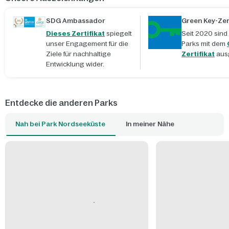
SDG Ambassador
Green Key-Zert
Dieses Zertifikat
spiegelt
Seit 2020 sind
unser Engagement für die
Parks mit dem
Ziele für nachhaltige
Zertifikat
aus
Entwicklung wider.
Entdecke die anderen Parks
Nah bei Park Nordseeküste
In meiner Nähe