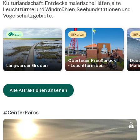
Kulturlandschaft. Entdecke malerische Häfen, alte
Leuchttürme und Windmühlen, Seehundstationen und
Vogelschutzgebiete.
Natur
Kultur
Ku
Oberfeuer Preußeneck
Deut
Langwarder Groden
- Leuchtturm bei
Mar
Eckwarderhörne
Alle Attraktionen ansehen
#CenterParcs