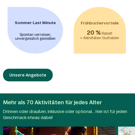
Sommer-Last Minute
Frühbuchervorteile
20 %
Rabatt
Spontan verreisen,
+ Aktivitäten-Guthaben
unvergesslich genießen
Unsere Angebote
Mehr als 70 Aktivitäten für jedes Alter
Drinnen oder draußen, inklusive oder optional... hier ist für jeden
Aqua
Geschmack etwas dabei!
Kinderaktivitäten
Mundo