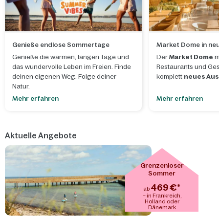
Genieße endlose Sommertage
Market Dome in n
Genieße die warmen, langen Tage und
Der
Market Dome
m
das wundervolle Leben im Freien. Finde
Restaurants und Ges
deinen eigenen Weg. Folge deiner
komplett
neues Au
Natur.
Mehr erfahren
Mehr erfahren
Aktuelle Angebote
Grenzenloser
Sommer
469 €*
ab
– in Frankreich,
Holland oder
Dänemark