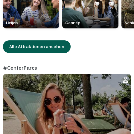
Heijen
Gennep
Schl
Alle Attraktionen ansehen
#CenterParcs