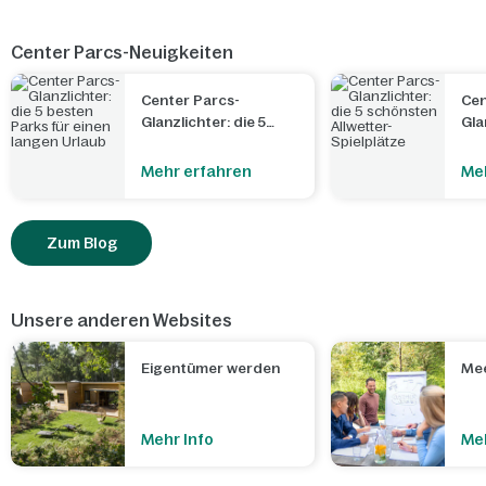
Center Parcs-Neuigkeiten
Center Parcs-
Cen
Glanzlichter: die 5
Gla
besten Parks für
sch
einen langen Urlaub
Spi
Mehr erfahren
Me
Zum Blog
Unsere anderen Websites
Eigentümer werden
Mee
Mehr Info
Meh