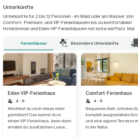
Unterkünfte
Unterkünfte für 2 bis 12 Personen - im Wald oder am Wasser. Von
Comfort-, Premium- und VIP-Ferienhäusern bis zu komfortablen
Hotelzimmer und Eden-VIP-Ferienhäusern mit extra viel Platz. Mal
etwas ganz Besonderes? Überraschen Sie Ihre Familie doch mit
einem Abenteurer-Ferienhaus!
Ferienhäuser
Besondere Unterkünfte
Eden-VIP-Ferienhaus
Comfort-Ferienhaus
4 - 6
4 - 6
Möchtest du noch etwas mehr
Bequemes Bett, schickes B
genießen? Das kannst du in
komplett ausgestattete Kü
einem VIP-Ferienhaus, denn dann
und eine eigene Terrasse m
erhältst du zusätzlichen Luxus
in der Natur.
und zusätzliche Services.