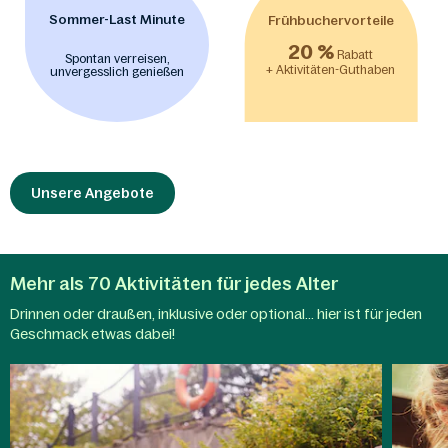
Sommer-Last Minute
Frühbuchervorteile
20 %
Rabatt
Spontan verreisen,
+ Aktivitäten-Guthaben
unvergesslich genießen
Unsere Angebote
Mehr als 70 Aktivitäten für jedes Alter
Drinnen oder draußen, inklusive oder optional... hier ist für jeden
Aqua
Geschmack etwas dabei!
Mundo
Kindera