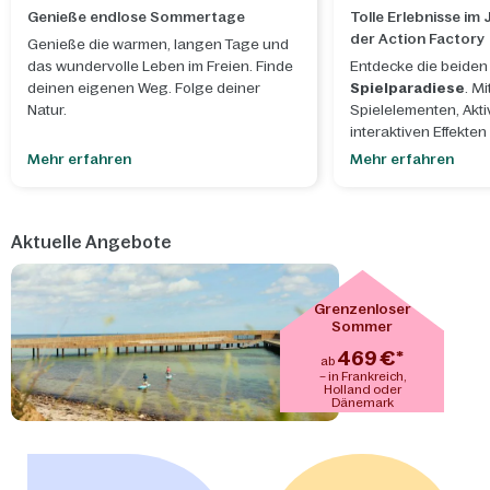
Genieße endlose Sommertage
Tolle Erlebnisse im
der Action Factory
Genieße die warmen, langen Tage und
das wundervolle Leben im Freien. Finde
Entdecke die beide
deinen eigenen Weg. Folge deiner
Spielparadiese
. M
Natur.
Spielelementen, Akti
interaktiven Effekten 
thematischen Umgeb
Mehr erfahren
Mehr erfahren
Erlebnis im Jungle 
Action Factory immer
Aktuelle Angebote
Grenzenloser
Sommer
469 €*
ab
– in Frankreich,
Holland oder
Dänemark