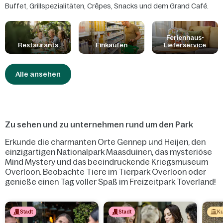
Buffet, Grillspezialitäten, Crêpes, Snacks und dem Grand Café.
Sie möchten lieber in Ihrem Ferienhaus speisen? Kaufen Sie in
unserem Supermarkt ein, bestellen Sie eine Pizza oder lassen Sie
sich das Frühstück oder ein Table-Cooking-Arrangement liefern!
Ferienhaus-
Restaurants
Einkaufen
Lieferservice
In unseren Restaurants sind die Kinder König! Hier finden sich
Gerichte, die speziell auf Kinder abgestimmt sind, Babynahrung
und einen eigenen Kinderbereich.
Alle ansehen
Zu sehen und zu unternehmen rund um den Park
Erkunde die charmanten Orte Gennep und Heijen, den
einzigartigen Nationalpark Maasduinen, das mysteriöse
Mind Mystery und das beeindruckende Kriegsmuseum
Overloon. Beobachte Tiere im Tierpark Overloon oder
genieße einen Tag voller Spaß im Freizeitpark Toverland!
Stadt
Stadt
Ku