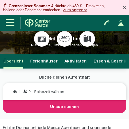
Grenzenloser Sommer:
4 Nächte ab 469 € – Frankreich,
Holland oder Dänemark entdecken
Zum Angebot
Het Heijderbos
Niederlande, Limburg Niederlande, Heijen
Übersicht
Ferienhäuser
Aktivitäten
Essen & Geschäf
Buche deinen Aufenthalt
1
2
Reisezeit wählen
Urlaub suchen
Echter Dschungel, jede Menge Abenteuer und spannende