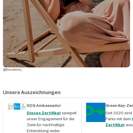
@bovalerie_
Unsere Auszeichnungen
SDG Ambassador
Green Key-Zert
Dieses Zertifikat
spiegelt
Seit 2020 sind
unser Engagement für die
Parks mit dem
Ziele für nachhaltige
Zertifikat
aus
Entwicklung wider.