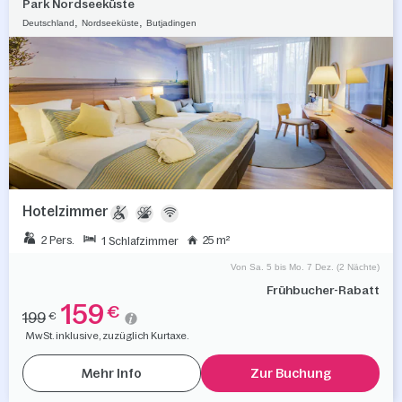
Park Nordseeküste
,
,
Deutschland
Nordseeküste
Butjadingen
Hotelzimmer
2 Pers.
25 m²
1 Schlafzimmer
Von Sa. 5 bis Mo. 7 Dez. (2 Nächte)
Frühbucher-Rabatt
159
€
199
€
MwSt. inklusive, zuzüglich Kurtaxe.
Mehr Info
Zur Buchung