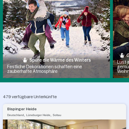
G
Spüre die Wärme des Winters
Lust a
Festliche Dekorationen schaffen eine
gemüt
zauberhafte Atmosphäre
Weih
479
verfügbare Unterkünfte
Bispinger Heide
,
,
Deutschland
Lüneburger Heide
Soltau