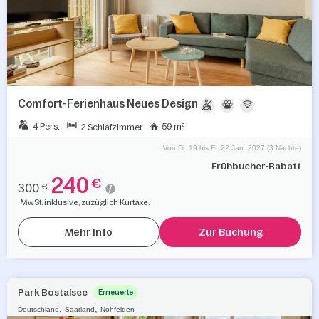
Comfort-Ferienhaus Neues Design
4 Pers.
59 m²
2 Schlafzimmer
Von Di. 19 bis Fr. 22 Jan. 2027 (3 Nächte)
Frühbucher-Rabatt
240
€
300
€
MwSt. inklusive, zuzüglich Kurtaxe.
Mehr Info
Zur Buchung
Park Bostalsee
Erneuerte
,
,
Deutschland
Saarland
Nohfelden