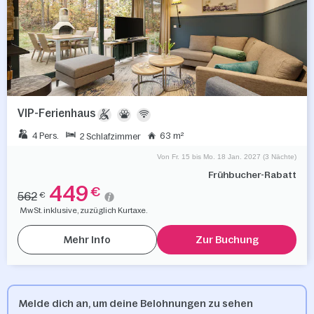
VIP-Ferienhaus
4 Pers.
63 m²
2 Schlafzimmer
Von Fr. 15 bis Mo. 18 Jan. 2027 (3 Nächte)
Frühbucher-Rabatt
449
€
562
€
MwSt. inklusive, zuzüglich Kurtaxe.
Mehr Info
Zur Buchung
Melde dich an, um deine Belohnungen zu sehen