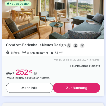
Neues Design
Comfort-Ferienhaus Neues Design
6 Pers.
73 m²
3 Schlafzimmer
Von Di. 26 bis Fr. 29 Jan. 2027 (3 Nächte)
Frühbucher-Rabatt
252
€
315
€
MwSt. inklusive, zuzüglich Kurtaxe.
Mehr Info
Zur Buchung