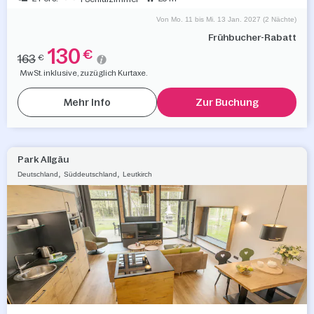
Von Mo. 11 bis Mi. 13 Jan. 2027 (2 Nächte)
Frühbucher-Rabatt
130
€
163
€
MwSt. inklusive, zuzüglich Kurtaxe.
Mehr Info
Zur Buchung
Park Allgäu
,
,
Deutschland
Süddeutschland
Leutkirch