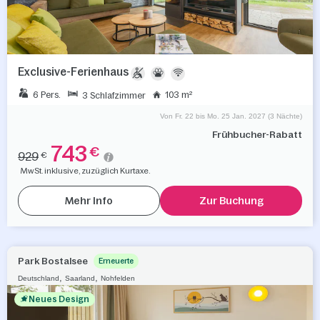
Exclusive-Ferienhaus
6 Pers.
103 m²
3 Schlafzimmer
Von Fr. 22 bis Mo. 25 Jan. 2027 (3 Nächte)
Frühbucher-Rabatt
743
€
929
€
MwSt. inklusive, zuzüglich Kurtaxe.
Mehr Info
Zur Buchung
Park Bostalsee
Erneuerte
,
,
Deutschland
Saarland
Nohfelden
Neues Design