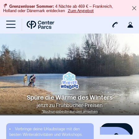
Grenzenloser Sommer:
4 Nächte ab 469 € – Frankreich,
Holland oder Dänemark entdecken
Zum Angebot
Spüre die Wärme des Winters
jetzt zu Frühbucher-Preisen
*Buchungsbedingungen ansehen
Verbringe deine Urlaubstage mit den
Erlebe
besten Winteraktivitäten und Workshops.