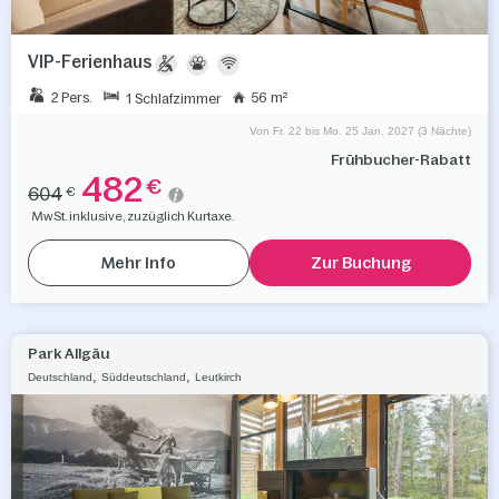
VIP-Ferienhaus
2 Pers.
56 m²
1 Schlafzimmer
Von Fr. 22 bis Mo. 25 Jan. 2027 (3 Nächte)
Frühbucher-Rabatt
482
€
604
€
MwSt. inklusive, zuzüglich Kurtaxe.
Mehr Info
Zur Buchung
Park Allgäu
,
,
Deutschland
Süddeutschland
Leutkirch