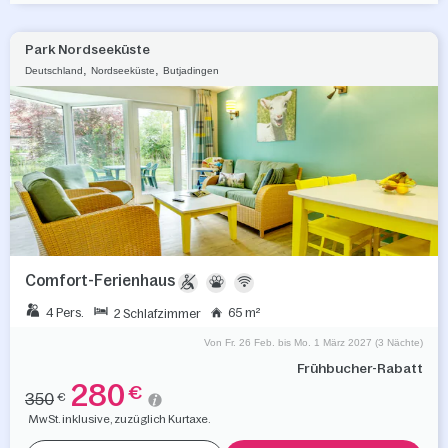
Park Nordseeküste
,
,
Deutschland
Nordseeküste
Butjadingen
Comfort-Ferienhaus
4 Pers.
65 m²
2 Schlafzimmer
Von Fr. 26 Feb. bis Mo. 1 März 2027 (3 Nächte)
Frühbucher-Rabatt
280
€
350
€
MwSt. inklusive, zuzüglich Kurtaxe.