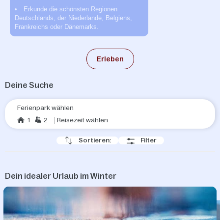
Erkunde die schönsten Regionen
magische
Besondere
Deutschlands, der Niederlande, Belgiens,
Momente
Winteraktivitäten
Frankreichs oder Dänemarks.
Erleben
Deine Suche
Ferienpark wählen
1
2
Reisezeit wählen
Sortieren:
Filter
Dein idealer Urlaub im Winter