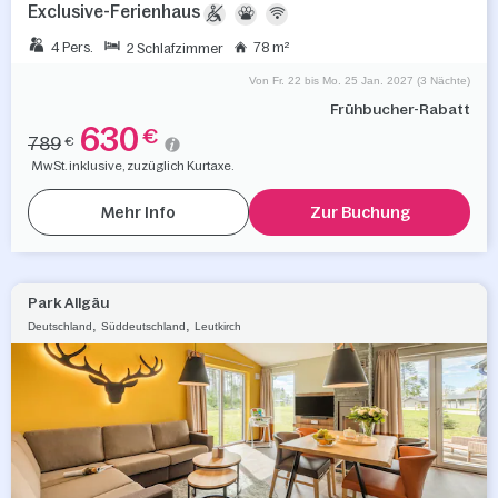
Exclusive-Ferienhaus
4 Pers.
78 m²
2 Schlafzimmer
Von Fr. 22 bis Mo. 25 Jan. 2027 (3 Nächte)
Frühbucher-Rabatt
630
€
789
€
MwSt. inklusive, zuzüglich Kurtaxe.
Mehr Info
Zur Buchung
Park Allgäu
,
,
Deutschland
Süddeutschland
Leutkirch