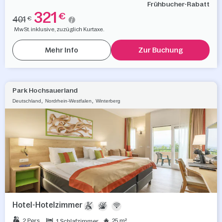
Frühbucher-Rabatt
321
€
401
€
MwSt. inklusive, zuzüglich Kurtaxe.
Mehr Info
Zur Buchung
Park Hochsauerland
,
,
Deutschland
Nordrhein-Westfalen
Winterberg
Hotel-Hotelzimmer
2 Pers.
25 m²
1 Schlafzimmer