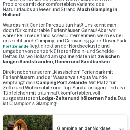
Probiere es mit der komfortablen Variante des
Natururlaubs an Meer und Strand.
Mach Glamping in
Holland
!
Was das mit Center Parcs zu tun hat? Uns kennt man
doch für komfortable Ferienhäuser. Genau! Aber wir
wären kein niederländisches Unternehmen, wenn es bei
uns nicht auch Camping und Caravaning gäbe. Unser Park
liegt direkt an der Nordseeküste und
Port Zélande
umgeben von den zerklüfteten Rhein- und Schelde-
Deltas. Da, wo Holland am spannendsten ist,
zwischen
langen Sandstränden, Dünen und Sandbänken
.
Direkt neben unserem „klassischen“ Ferienpark mit
Ferienhäusern und der Wasserwelt Aqua Mundo
empfängt dich
Camping Port Zélande
. Mit Platz für
Zelte und Wohnmobile und Top-Sanitäranlagen. Und als i-
Tüpfelchen mit traumhaft komfortablen, voll
ausgestatteten
Lodge-Zelten
und hölzernen Pods
. Das
ist Champion's Glamping!
Glamping an der Nordsee