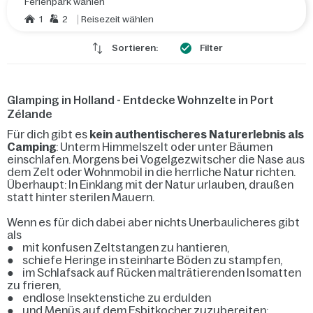
Ferienpark wählen
1
2
Reisezeit wählen
Sortieren:
Filter
Glamping in Holland - Entdecke Wohnzelte in Port
Zélande
Für dich gibt es
kein authentischeres Naturerlebnis als
Camping
: Unterm Himmelszelt oder unter Bäumen
einschlafen. Morgens bei Vogelgezwitscher die Nase aus
dem Zelt oder Wohnmobil in die herrliche Natur richten.
Überhaupt: In Einklang mit der Natur urlauben, draußen
statt hinter sterilen Mauern.
Wenn es für dich dabei aber nichts Unerbaulicheres gibt
als
● mit konfusen Zeltstangen zu hantieren,
● schiefe Heringe in steinharte Böden zu stampfen,
● im Schlafsack auf Rücken malträtierenden Isomatten
zu frieren,
● endlose Insektenstiche zu erdulden
● und Menüs auf dem Esbitkocher zuzubereiten: