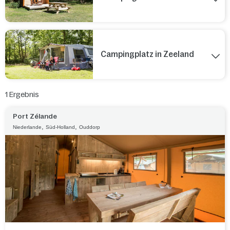
Campingplatz in Zeeland
1
Ergebnis
Port Zélande
,
,
Niederlande
Süd-Holland
Ouddorp