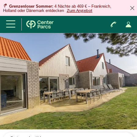
Grenzenloser Sommer:
4 Nächte ab 469 € – Frankreich,
Holland oder Dänemark entdecken
Zum Angebot