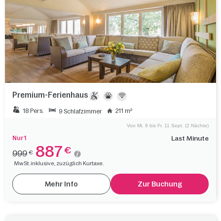
Premium-Ferienhaus
18 Pers.
211 m²
9 Schlafzimmer
Von Mi. 9 bis Fr. 11 Sept. (2 Nächte)
Nur 1
Last Minute
887
€
999
€
MwSt. inklusive, zuzüglich Kurtaxe.
Mehr Info
Zur Buchung