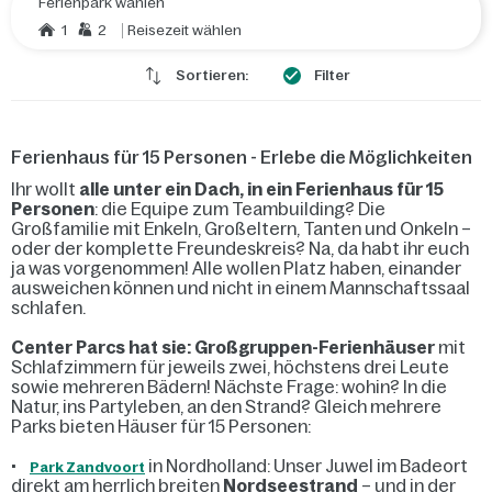
Ferienpark wählen
1
2
Reisezeit wählen
Sortieren:
Filter
Ferienhaus für 15 Personen - Erlebe die Möglichkeiten
Ihr wollt
alle unter ein Dach, in ein Ferienhaus für 15
Personen
: die Equipe zum Teambuilding? Die
Großfamilie mit Enkeln, Großeltern, Tanten und Onkeln –
oder der komplette Freundeskreis? Na, da habt ihr euch
ja was vorgenommen! Alle wollen Platz haben, einander
ausweichen können und nicht in einem Mannschaftssaal
schlafen.
Center Parcs hat sie: Großgruppen-Ferienhäuser
mit
Schlafzimmern für jeweils zwei, höchstens drei Leute
sowie mehreren Bädern! Nächste Frage: wohin? In die
Natur, ins Partyleben, an den Strand? Gleich mehrere
Parks bieten Häuser für 15 Personen:
•
in Nordholland: Unser Juwel im Badeort
Park Zandvoort
direkt am herrlich breiten
Nordseestrand
– und in der