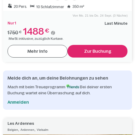
20 Pers.
350 m²
10 Schlafzimmer
Von Mo. 21 bis Do. 24 Sept. (3 Nächte)
Nur 1
Last Minute
1488
€
1750
€
MwSt. inklusive, zuzüglich Kurtaxe.
Mehr Info
Zur Buchung
Melde dich an, um deine Belohnungen zu sehen
Mach mit beim Treueprogramm
Bei deiner ersten
Buchung wartet eine Überraschung auf dich.
Anmelden
Les Ardennes
,
,
Belgien
Ardennen
Vielsalm