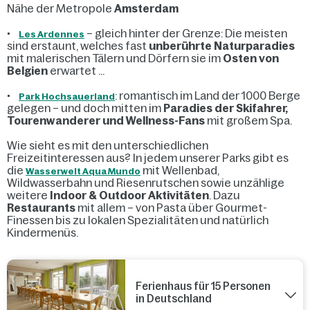
Nähe der Metropole
Amsterdam
•
– gleich hinter der Grenze: Die meisten
Les Ardennes
sind erstaunt, welches fast
unberührte Naturparadies
mit malerischen Tälern und Dörfern sie im
Osten von
Belgien
erwartet …
•
: romantisch im Land der 1000 Berge
Park Hochsauerland
gelegen – und doch mitten im
Paradies der Skifahrer,
Tourenwanderer und Wellness-Fans
mit großem Spa.
Wie sieht es mit den unterschiedlichen
Freizeitinteressen aus? In jedem unserer Parks gibt es
die
mit Wellenbad,
Wasserwelt Aqua Mundo
Wildwasserbahn und Riesenrutschen sowie unzählige
weitere
Indoor & Outdoor Aktivitäten
. Dazu
Restaurants
mit allem – von Pasta über Gourmet-
Finessen bis zu lokalen Spezialitäten und natürlich
Kindermenüs.
Ferienhaus für 15 Personen
in Deutschland