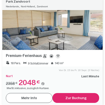
Park Zandvoort
,
,
Niederlande
Nord-Holland
Zandvoort
Premium-Ferienhaus
18 Pers.
140 m²
9 Schlafzimmer
Von Di. 15 bis Fr. 18 Sept. (3 Nächte)
Nur 1
Last Minute
2048
€
2358
€
MwSt. inklusive, zuzüglich Kurtaxe.
Mehr Info
Zur Buchung