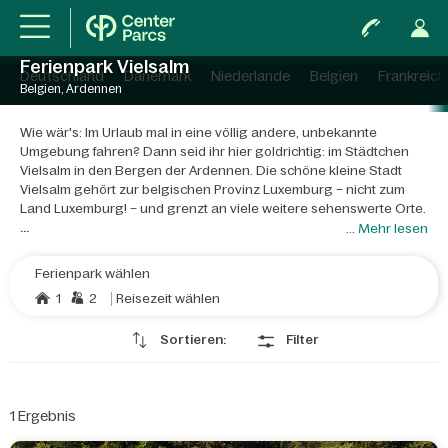
Ferienpark Vielsalm
Deutschland
Dänemark
Niederlande
Belgien
Frankreich
Belgien, Ardennen
Wie wär's: Im Urlaub mal in eine völlig andere, unbekannte
Umgebung fahren? Dann seid ihr hier goldrichtig: im Städtchen
Vielsalm in den Bergen der Ardennen. Die schöne kleine Stadt
Vielsalm gehört zur belgischen Provinz Luxemburg – nicht zum
Land Luxemburg! – und grenzt an viele weitere sehenswerte Orte.
... Mehr lesen
Nomen est omen:
Vielsalm liegt am Fluss Salm und bietet
sprichwörtlich „viel“
. Die Stadt im Herzen der Ardennen ist von
Ferienpark wählen
Bergen, Felsen und Wäldern umgeben. Vielsalm grenzt an einen
1
2
Reisezeit wählen
großen See, der zum
Angeln
und zum
Wassersport
einlädt.
Rund um den See kann man herrlich spazieren gehen, wandern
Sortieren:
Filter
oder joggen. Die Gegend ist nur dünn besiedelt und daher ideal
für eine Auszeit.
In der näheren Umgebung von Vielsalm findet ihr alles für einen
1
Ergebnis
aktiven Urlaub. Reiten oder Klettern, Quad, Mountainbike oder
Kajak Fahren oder die Gegend auf dem Motorrad Erkunden … die