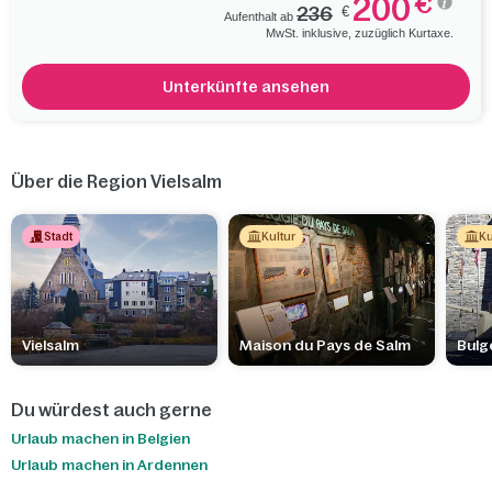
200
€
236
€
Aufenthalt ab
MwSt. inklusive, zuzüglich Kurtaxe.
Unterkünfte ansehen
Über die Region Vielsalm
Stadt
Kultur
Ku
Vielsalm
Maison du Pays de Salm
Bulg
Du würdest auch gerne
Urlaub machen in Belgien
Urlaub machen in Ardennen