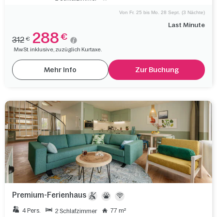
Von Fr. 25 bis Mo. 28 Sept. (3 Nächte)
Last Minute
288
€
312
€
MwSt. inklusive, zuzüglich Kurtaxe.
Mehr Info
Zur Buchung
Premium-Ferienhaus
4 Pers.
77 m²
2 Schlafzimmer