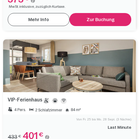
MwSt. inklusive, zuzüglich Kurtaxe.
Mehr Info
Zur Buchung
VIP-Ferienhaus
4 Pers.
84 m²
2 Schlafzimmer
Von Fr. 25 bis Mo. 28 Sept. (3 Nächte)
Last Minute
401
€
433
€