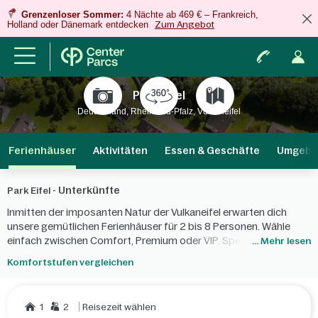
Grenzenloser Sommer:
4 Nächte ab 469 € – Frankreich,
Holland oder Dänemark entdecken
Zum Angebot
Park Eifel
Deutschland, Rheinland-Pfalz, Vulkaneifel
Ferienhäuser
Aktivitäten
Essen & Geschäfte
Umgebu
Unterkünfte
Park Eifel -
Inmitten der imposanten Natur der Vulkaneifel erwarten dich
unsere gemütlichen Ferienhäuser für 2 bis 8 Personen. Wähle
einfach zwischen Comfort, Premium oder VIP. Speziell für
... Mehr lesen
Familien mit Kindern eignet sich unser Premium-Naturwunder-
Komfortstufen vergleichen
Ferienhaus.
1
2
Reisezeit wählen