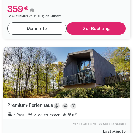
359
€
MwSt. inklusive, zuzüglich Kurtaxe.
Mehr Info
Zur Buchung
Premium-Ferienhaus
4 Pers.
55 m²
2 Schlafzimmer
Von Fr. 25 bis Mo. 28 Sept. (3 Nächte)
Last Minute