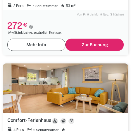
2 Pers.
53 m²
1 Schlafzimmer
Von Fr. 6 bis Mo. 9 Nov. (3 Nächte)
272
€
MwSt. inklusive, zuzüglich Kurtaxe.
Mehr Info
Zur Buchung
Comfort-Ferienhaus
4 Pers.
2 Schlafzimmer