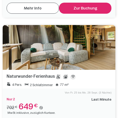
Mehr Info
Zur Buchung
Naturwunder-Ferienhaus
4 Pers.
77 m²
2 Schlafzimmer
Von Fr. 25 bis Mo. 28 Sept. (3 Nächte)
Nur 2
Last Minute
649
€
702
€
MwSt. inklusive, zuzüglich Kurtaxe.