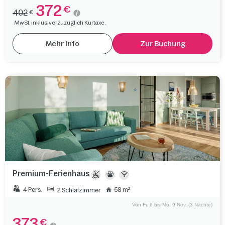
372
€
402
€
MwSt. inklusive, zuzüglich Kurtaxe.
Mehr Info
Zur Buchung
Premium-Ferienhaus
4 Pers.
58 m²
2 Schlafzimmer
Von Fr. 6 bis Mo. 9 Nov. (3 Nächte)
373
€