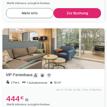
MwSt. inklusive, zuzüglich Kurtaxe.
Mehr Info
Zur Buchung
VIP-Ferienhaus
2 Pers.
55 m²
1 Schlafzimmer
Von Fr. 30 Okt. bis Mo. 2 Nov. (3 Nächte)
444
€
MwSt. inklusive, zuzüglich Kurtaxe.