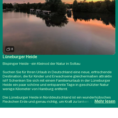
8
Lüneburger Heide
Bispinger Heide - ein Kleinod der Natur in Soltau
Suchen Sie für Ihren Urlaub in Deutschland eine neue, erfrischende
Destination, die für Kinder und Erwachsene gleichermaßen attraktiv
ist? Schenken Sie sich mit einem Familienurlaub in der Lüneburger
Heide ein paar schöne und entspannte Tage in geschützter Natur
wenige Kilometer von Hamburg entfernt.
Die Lüneburger Heide in Norddeutschland ist ein wunderhübsches
Mehr lesen
Fleckchen Erde und genau richtig, um Kraft zu tanken. In Ihrem Urlaub
in Soltau werden Sie neue, voll ausgestattete Ferienhäuser für einen
rundum angenehmen Aufenthalt vorfinden. Comfort, Premium, VIP:
Wählen Sie Ihr Wohlfühlniveau und die damit verbundenen Services.