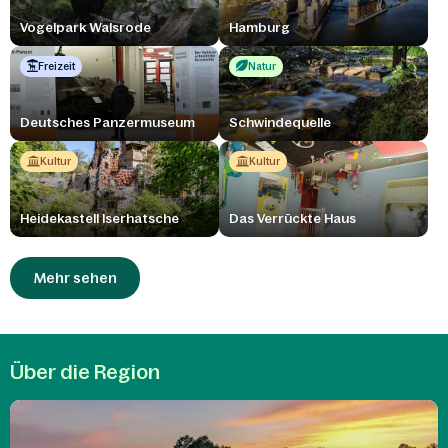
Vogelpark Walsrode
Hamburg
Freizeit
Natur
Deutsches Panzermuseum
Schwindequelle
Kultur
Kultur
Heidekastell Iserhatsche
Das Verrückte Haus
Mehr sehen
Über die Region