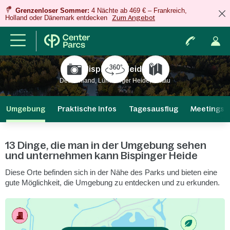
Grenzenloser Sommer:
4 Nächte ab 469 € – Frankreich,
Holland oder Dänemark entdecken
Zum Angebot
Bispinger Heide
Deutschland, Lüneburger Heide, Soltau
Umgebung
Praktische Infos
Tagesausflug
Meetings &
13 Dinge, die man in der Umgebung sehen
und unternehmen kann Bispinger Heide
Diese Orte befinden sich in der Nähe des Parks und bieten eine
gute Möglichkeit, die Umgebung zu entdecken und zu erkunden.