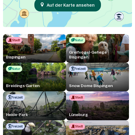
Auf der Karte ansehen
Stadt
Natur
Greifvogel-Gehege
Bispingen
Bispingen
Natur
Freizeit
Breidings Garten
Snow Dome Bispingen
Freizeit
Stadt
Heide-Park
Lüneburg
Freizeit
Stadt