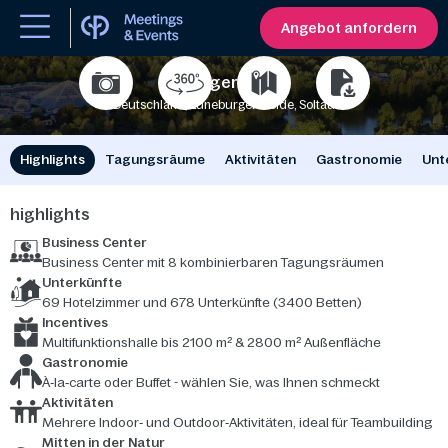
Angebot anfordern
Bispinger Heide
Deutschland, Lüneburger Heide, Soltau
550
3400
Highlights
Tagungsräume
Aktivitäten
Gastronomie
Unt
highlights
Business Center
Business Center mit 8 kombinierbaren Tagungsräumen
Unterkünfte
69 Hotelzimmer und 678 Unterkünfte (3400 Betten)
Incentives
Multifunktionshalle bis 2100 m² & 2800 m² Außenfläche
Gastronomie
À‑la‑carte oder Buffet - wählen Sie, was Ihnen schmeckt
Aktivitäten
Mehrere Indoor‑ und Outdoor‑Aktivitäten, ideal für Teambuilding
Mitten in der Natur