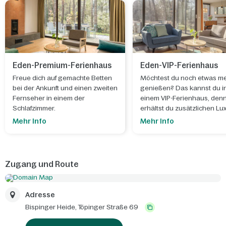
Eden-Premium-Ferienhaus
Eden-VIP-Ferienhaus
Freue dich auf gemachte Betten
Möchtest du noch etwas m
bei der Ankunft und einen zweiten
genießen? Das kannst du i
Fernseher in einem der
einem VIP-Ferienhaus, den
Schlafzimmer.
erhältst du zusätzlichen Lu
und zusätzliche Services.
Mehr Info
Mehr Info
Zugang und Route
Adresse
Bispinger Heide,
Töpinger Straße 69