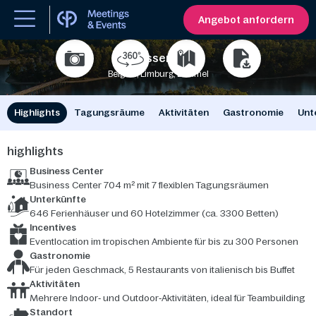
Angebot anfordern
De Vossemeren
Belgien, Limburg, Lommel
500
1200
Highlights
Tagungsräume
Aktivitäten
Gastronomie
Unt
highlights
Business Center
Business Center 704 m² mit 7 flexiblen Tagungsräumen
Unterkünfte
646 Ferienhäuser und 60 Hotelzimmer (ca. 3300 Betten)
Incentives
Eventlocation im tropischen Ambiente für bis zu 300 Personen
Gastronomie
Für jeden Geschmack, 5 Restaurants von italienisch bis Buffet
Aktivitäten
Mehrere Indoor‑ und Outdoor‑Aktivitäten, ideal für Teambuilding
Standort