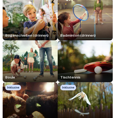
Bogenschießen (drinnen)
Badminton (drinnen)
Boule
Tischtennis
Inklusive
Inklusive