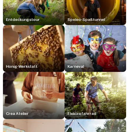
Entdeckungstour
Speleo-Spaßtunnel
Honig-Werkstatt
Karneval
Crea Atelier
Elektrofahrrad