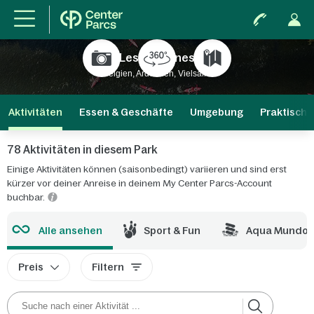
Les Ardennes
Belgien, Ardennen, Vielsalm
Aktivitäten
Essen & Geschäfte
Umgebung
Praktische
78 Aktivitäten in diesem Park
Einige Aktivitäten können (saisonbedingt) variieren und sind erst
kürzer vor deiner Anreise in deinem My Center Parcs-Account
buchbar.
Alle ansehen
Sport & Fun
Aqua Mundo
Preis
Filtern