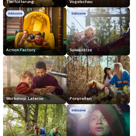
Tierfütterung
Vogelschau
Inklusive
Inklusive
Action Factory
Spielplätze
Workshop: Laterne
Ponyreiten
Inklusive