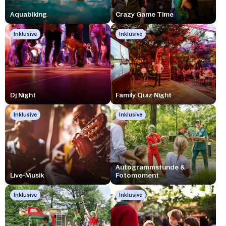
Aquabiking
Crazy Game Time
Inklusive
Inklusive
Dj Night
Family Quiz Night
Inklusive
Inklusive
Autogrammstunde &
Live-Musik
Fotomoment
Inklusive
Inklusive