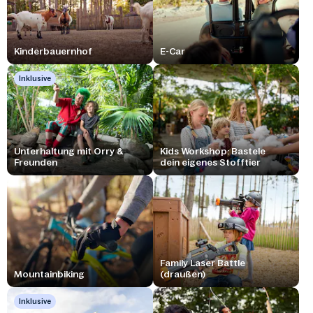
Kinderbauernhof
E-Car
Inklusive
Unterhaltung mit Orry &
Kids Workshop: Bastele
Freunden
dein eigenes Stofftier
Family Laser Battle
Mountainbiking
(draußen)
Inklusive