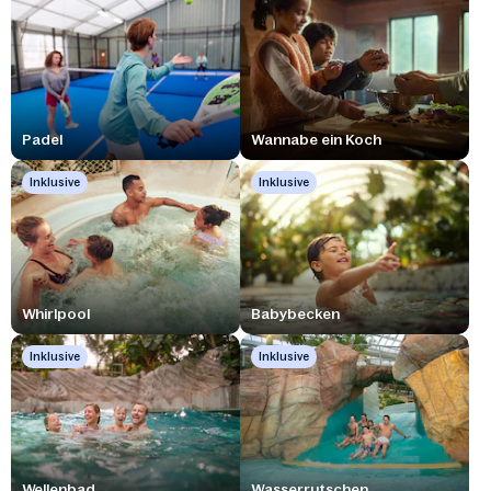
Padel
Wannabe ein Koch
Inklusive
Inklusive
Whirlpool
Babybecken
Inklusive
Inklusive
Wellenbad
Wasserrutschen