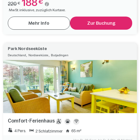
188
€
220
€
MwSt. inklusive, zuzüglich Kurtaxe.
Mehr Info
Zur Buchung
Park Nordseeküste
,
,
Deutschland
Nordseeküste
Butjadingen
Comfort-Ferienhaus
4 Pers.
65 m²
2 Schlafzimmer