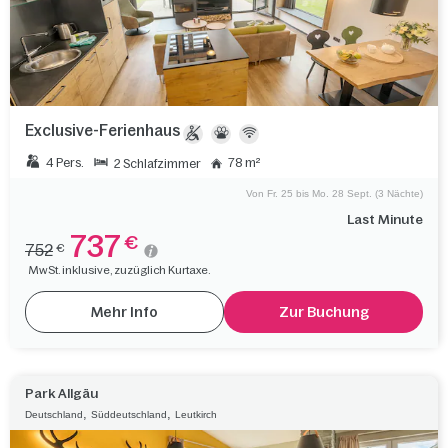
Exclusive-Ferienhaus
4 Pers.
78 m²
2 Schlafzimmer
Von Fr. 25 bis Mo. 28 Sept. (3 Nächte)
Last Minute
737
€
752
€
MwSt. inklusive, zuzüglich Kurtaxe.
Mehr Info
Zur Buchung
Park Allgäu
,
,
Deutschland
Süddeutschland
Leutkirch