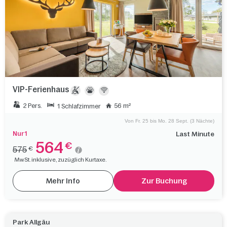
VIP-Ferienhaus
2 Pers.
56 m²
1 Schlafzimmer
Von Fr. 25 bis Mo. 28 Sept. (3 Nächte)
Nur 1
Last Minute
564
€
575
€
MwSt. inklusive, zuzüglich Kurtaxe.
Mehr Info
Zur Buchung
Park Allgäu