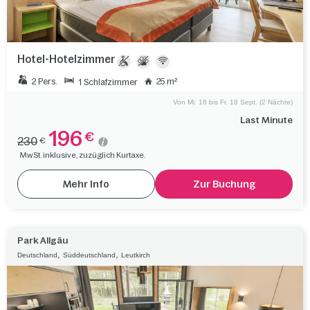
Hotel-Hotelzimmer
2 Pers.
25 m²
1 Schlafzimmer
Von Mi. 16 bis Fr. 18 Sept. (2 Nächte)
Last Minute
196
€
230
€
MwSt. inklusive, zuzüglich Kurtaxe.
Mehr Info
Zur Buchung
Park Allgäu
,
,
Deutschland
Süddeutschland
Leutkirch