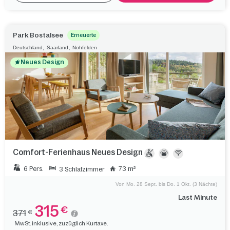
Park Bostalsee
Erneuerte
,
,
Deutschland
Saarland
Nohfelden
Neues Design
Comfort-Ferienhaus Neues Design
6 Pers.
73 m²
3 Schlafzimmer
Von Mo. 28 Sept. bis Do. 1 Okt. (3 Nächte)
Last Minute
315
€
371
€
MwSt. inklusive, zuzüglich Kurtaxe.