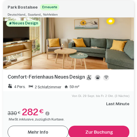
Park Bostalsee
Erneuerte
,
,
Deutschland
Saarland
Nohfelden
Neues Design
Comfort-Ferienhaus Neues Design
4 Pers.
59 m²
2 Schlafzimmer
Von Di. 29 Sept. bis Fr. 2 Okt. (3 Nächte)
Last Minute
282
€
330
€
MwSt. inklusive, zuzüglich Kurtaxe.
Mehr Info
Zur Buchung