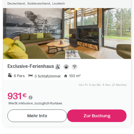
,
,
Deutschland
Süddeutschland
Leutkirch
Exclusive-Ferienhaus
6 Pers.
103 m²
3 Schlafzimmer
Von Fr. 6 bis Mo. 9 Nov. (3 Nächte)
931
€
MwSt. inklusive, zuzüglich Kurtaxe.
Mehr Info
Zur Buchung