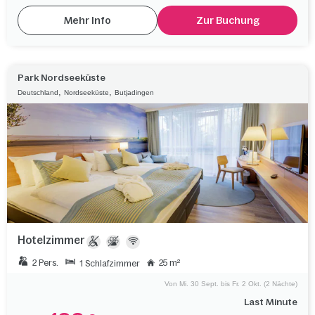
Mehr Info
Zur Buchung
Park Nordseeküste
,
,
Deutschland
Nordseeküste
Butjadingen
Hotelzimmer
2 Pers.
25 m²
1 Schlafzimmer
Von Mi. 30 Sept. bis Fr. 2 Okt. (2 Nächte)
Last Minute