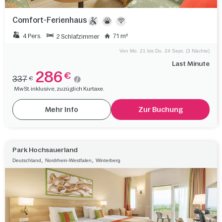
Comfort-Ferienhaus
4 Pers.
71 m²
2 Schlafzimmer
Von Mo. 21 bis Do. 24 Sept. (3 Nächte)
Last Minute
286
€
337
€
MwSt. inklusive, zuzüglich Kurtaxe.
Mehr Info
Zur Buchung
Park Hochsauerland
,
,
Deutschland
Nordrhein-Westfalen
Winterberg