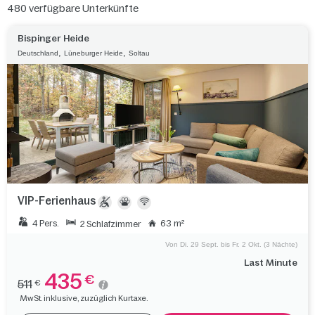
480
verfügbare Unterkünfte
Bispinger Heide
,
,
Deutschland
Lüneburger Heide
Soltau
VIP-Ferienhaus
4 Pers.
63 m²
2 Schlafzimmer
Von Di. 29 Sept. bis Fr. 2 Okt. (3 Nächte)
Last Minute
435
€
511
€
MwSt. inklusive, zuzüglich Kurtaxe.