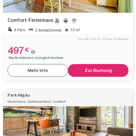
Comfort-Ferienhaus
6 Pers.
73 m²
3 Schlafzimmer
Von Mo. 9 bis Fr. 13 Nov. (4 Nächte)
497
€
MwSt. inklusive, zuzüglich Kurtaxe.
Mehr Info
Zur Buchung
Park Allgäu
,
,
Deutschland
Süddeutschland
Leutkirch