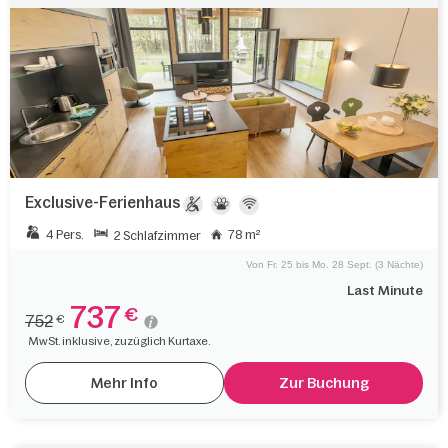
Exclusive-Ferienhaus
4 Pers.
78 m²
2 Schlafzimmer
Von Fr. 25 bis Mo. 28 Sept. (3 Nächte)
Last Minute
737
€
752
€
MwSt. inklusive, zuzüglich Kurtaxe.
Mehr Info
Zur Buchung