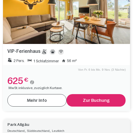
VIP-Ferienhaus
2 Pers.
56 m²
1 Schlafzimmer
Von Fr. 6 bis Mo. 9 Nov. (3 Nächte)
625
€
MwSt. inklusive, zuzüglich Kurtaxe.
Mehr Info
Zur Buchung
Park Allgäu
,
,
Deutschland
Süddeutschland
Leutkirch