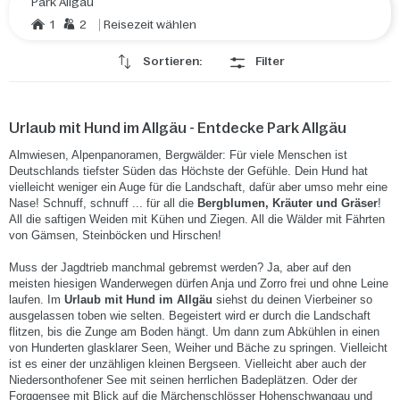
Park Allgäu
1
2
Reisezeit wählen
Sortieren:
Filter
Urlaub mit Hund im Allgäu - Entdecke Park Allgäu
Almwiesen, Alpenpanoramen, Bergwälder: Für viele Menschen ist
Deutschlands tiefster Süden das Höchste der Gefühle. Dein Hund hat
vielleicht weniger ein Auge für die Landschaft, dafür aber umso mehr eine
Nase! Schnuff, schnuff ... für all die
Bergblumen, Kräuter und Gräser
!
All die saftigen Weiden mit Kühen und Ziegen. All die Wälder mit Fährten
von Gämsen, Steinböcken und Hirschen!
Muss der Jagdtrieb manchmal gebremst werden? Ja, aber auf den
meisten hiesigen Wanderwegen dürfen Anja und Zorro frei und ohne Leine
laufen. Im
Urlaub mit Hund im Allgäu
siehst du deinen Vierbeiner so
ausgelassen toben wie selten. Begeistert wird er durch die Landschaft
flitzen, bis die Zunge am Boden hängt. Um dann zum Abkühlen in einen
von Hunderten glasklarer Seen, Weiher und Bäche zu springen. Vielleicht
ist es einer der unzähligen kleinen Bergseen. Vielleicht aber auch der
Niedersonthofener See mit seinen herrlichen Badeplätzen. Oder der
Forggensee mit Blick auf die Märchenschlösser Hohenschwangau und