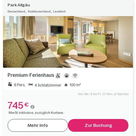
Park Allgäu
,
,
Deutschland
Süddeutschland
Leutkirch
Premium-Ferienhaus
8 Pers.
100 m²
4 Schlafzimmer
Von Mo. 9 bis Fr. 13 Nov. (4 Nächte)
745
€
MwSt. inklusive, zuzüglich Kurtaxe.
Mehr Info
Zur Buchung