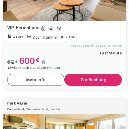
VIP-Ferienhaus
4 Pers.
73 m²
2 Schlafzimmer
Von Fr. 25 bis Mo. 28 Sept. (3 Nächte)
Last Minute
600
€
612
€
MwSt. inklusive, zuzüglich Kurtaxe.
Mehr Info
Zur Buchung
Park Allgäu
,
,
Deutschland
Süddeutschland
Leutkirch