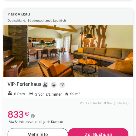
Park Allgäu
,
,
Deutschland
Süddeutschland
Leutkirch
VIP-Ferienhaus
6 Pers.
99 m²
3 Schlafzimmer
Von Fr. 6 bis Mo. 9 Nov. (3 Nächte)
833
€
MwSt. inklusive, zuzüglich Kurtaxe.
Mehr Info
Zur Buchung