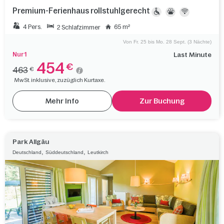
Premium-Ferienhaus rollstuhlgerecht
4 Pers.
65 m²
2 Schlafzimmer
Von Fr. 25 bis Mo. 28 Sept. (3 Nächte)
Nur 1
Last Minute
454
€
463
€
MwSt. inklusive, zuzüglich Kurtaxe.
Mehr Info
Zur Buchung
Park Allgäu
,
,
Deutschland
Süddeutschland
Leutkirch