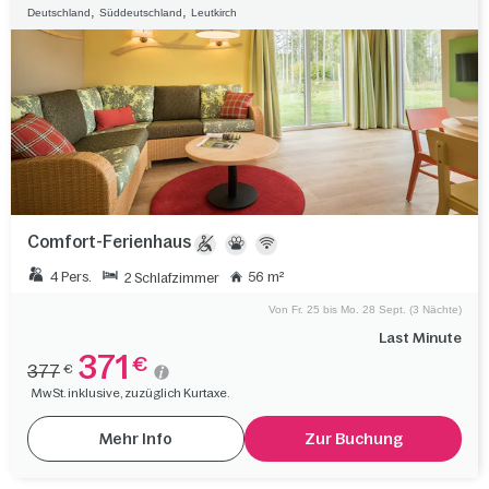
,
,
Deutschland
Süddeutschland
Leutkirch
Comfort-Ferienhaus
4 Pers.
56 m²
2 Schlafzimmer
Von Fr. 25 bis Mo. 28 Sept. (3 Nächte)
Last Minute
371
€
377
€
MwSt. inklusive, zuzüglich Kurtaxe.
Mehr Info
Zur Buchung