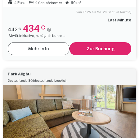
4 Pers.
60 m²
2 Schlafzimmer
Von Fr. 25 bis Mo. 28 Sept. (3 Nächte)
Last Minute
434
€
442
€
MwSt. inklusive, zuzüglich Kurtaxe.
Mehr Info
Zur Buchung
Park Allgäu
,
,
Deutschland
Süddeutschland
Leutkirch