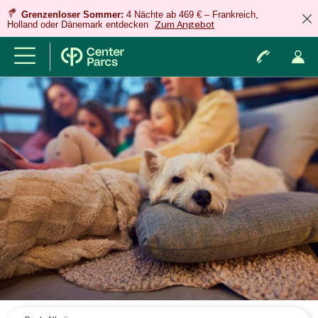
Grenzenloser Sommer:
4 Nächte ab 469 € – Frankreich,
Holland oder Dänemark entdecken
Zum Angebot