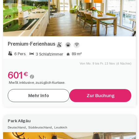
Premium-Ferienhaus
6 Pers.
89 m²
3 Schlafzimmer
Von Mo. 9 bis Fr. 13 Nov. (4 Nächte)
601
€
MwSt. inklusive, zuzüglich Kurtaxe.
Mehr Info
Zur Buchung
Park Allgäu
,
,
Deutschland
Süddeutschland
Leutkirch