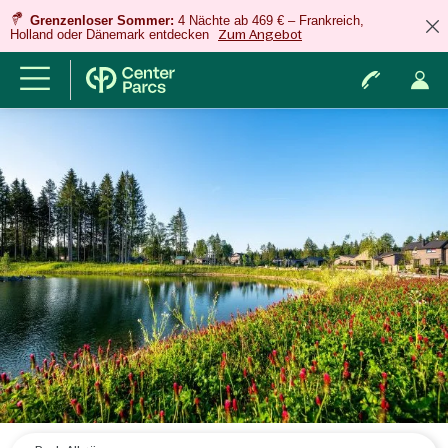
Grenzenloser Sommer:
4 Nächte ab 469 € – Frankreich,
Holland oder Dänemark entdecken
Zum Angebot