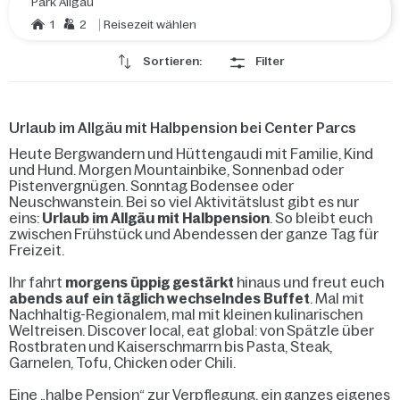
Park Allgäu
1
2
Reisezeit wählen
Sortieren:
Filter
Urlaub im Allgäu mit Halbpension bei Center Parcs
Heute Bergwandern und Hüttengaudi mit Familie, Kind
und Hund. Morgen Mountainbike, Sonnenbad oder
Pistenvergnügen. Sonntag Bodensee oder
Neuschwanstein. Bei so viel Aktivitätslust gibt es nur
eins:
Urlaub im Allgäu mit Halbpension
. So bleibt euch
zwischen Frühstück und Abendessen der ganze Tag für
Freizeit.
Ihr fahrt
morgens üppig gestärkt
hinaus und freut euch
abends auf ein täglich wechselndes Buffet
. Mal mit
Nachhaltig-Regionalem, mal mit kleinen kulinarischen
Weltreisen. Discover local, eat global: von Spätzle über
Rostbraten und Kaiserschmarrn bis Pasta, Steak,
Garnelen, Tofu, Chicken oder Chili.
Eine „halbe Pension“ zur Verpflegung, ein ganzes eigenes