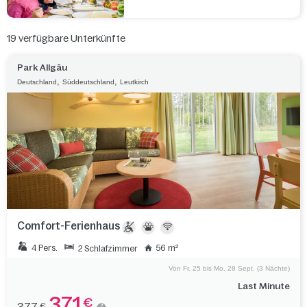
19
verfügbare Unterkünfte
Park Allgäu
,
,
Deutschland
Süddeutschland
Leutkirch
Comfort-Ferienhaus
4 Pers.
56 m²
2 Schlafzimmer
Von Fr. 25 bis Mo. 28 Sept. (3 Nächte)
Last Minute
371
€
€