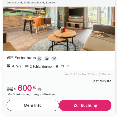
,
,
Deutschland
Süddeutschland
Leutkirch
VIP-Ferienhaus
4 Pers.
73 m²
2 Schlafzimmer
Von Fr. 25 bis Mo. 28 Sept. (3 Nächte)
Last Minute
600
€
612
€
MwSt. inklusive, zuzüglich Kurtaxe.
Mehr Info
Zur Buchung