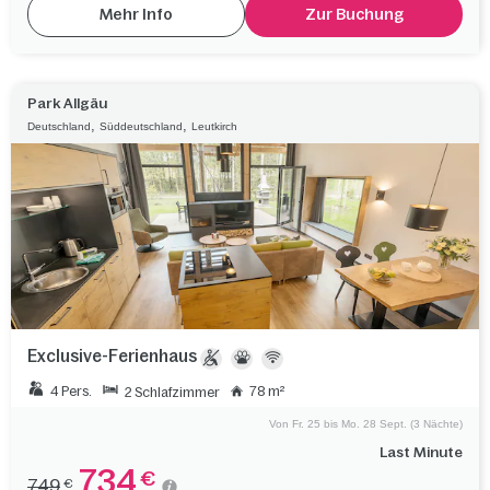
Mehr Info
Zur Buchung
Park Allgäu
,
,
Deutschland
Süddeutschland
Leutkirch
Exclusive-Ferienhaus
4 Pers.
78 m²
2 Schlafzimmer
Von Fr. 25 bis Mo. 28 Sept. (3 Nächte)
Last Minute
734
€
749
€