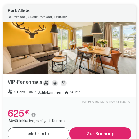
Park Allgäu
,
,
Deutschland
Süddeutschland
Leutkirch
VIP-Ferienhaus
2 Pers.
56 m²
1 Schlafzimmer
Von Fr. 6 bis Mo. 9 Nov. (3 Nächte)
625
€
MwSt. inklusive, zuzüglich Kurtaxe.
Mehr Info
Zur Buchung