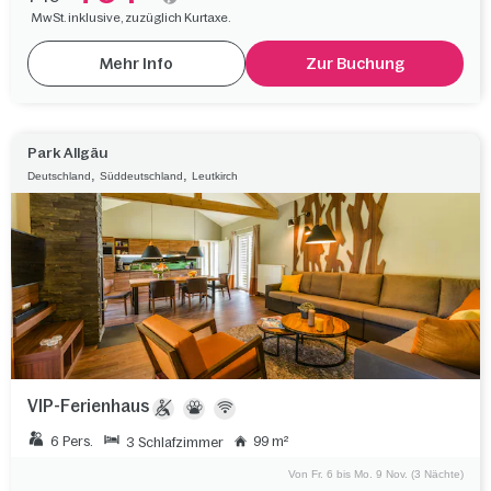
MwSt. inklusive, zuzüglich Kurtaxe.
Mehr Info
Zur Buchung
Park Allgäu
,
,
Deutschland
Süddeutschland
Leutkirch
VIP-Ferienhaus
6 Pers.
99 m²
3 Schlafzimmer
Von Fr. 6 bis Mo. 9 Nov. (3 Nächte)