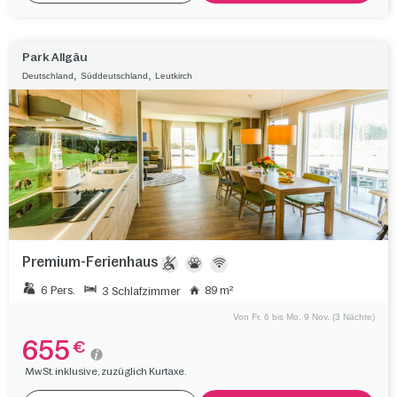
Park Allgäu
,
,
Deutschland
Süddeutschland
Leutkirch
Premium-Ferienhaus
6 Pers.
89 m²
3 Schlafzimmer
Von Fr. 6 bis Mo. 9 Nov. (3 Nächte)
655
€
MwSt. inklusive, zuzüglich Kurtaxe.