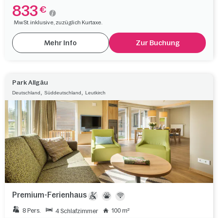
833
€
MwSt. inklusive, zuzüglich Kurtaxe.
Mehr Info
Zur Buchung
Park Allgäu
,
,
Deutschland
Süddeutschland
Leutkirch
Premium-Ferienhaus
8 Pers.
100 m²
4 Schlafzimmer