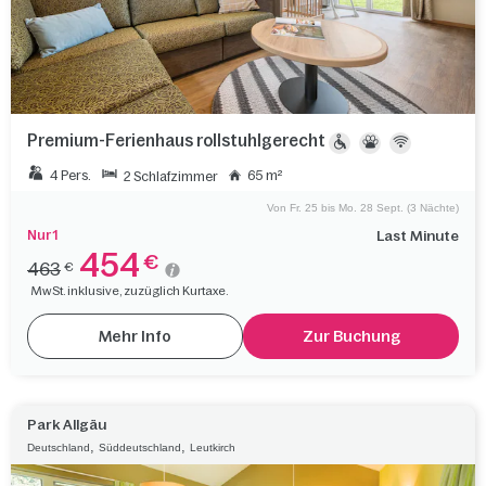
Premium-Ferienhaus rollstuhlgerecht
4 Pers.
65 m²
2 Schlafzimmer
Von Fr. 25 bis Mo. 28 Sept. (3 Nächte)
Nur 1
Last Minute
454
€
463
€
MwSt. inklusive, zuzüglich Kurtaxe.
Mehr Info
Zur Buchung
Park Allgäu
,
,
Deutschland
Süddeutschland
Leutkirch