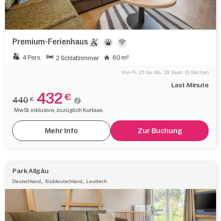
Premium-Ferienhaus
4 Pers.
60 m²
2 Schlafzimmer
Von Fr. 25 bis Mo. 28 Sept. (3 Nächte)
Last Minute
432
€
440
€
MwSt. inklusive, zuzüglich Kurtaxe.
Mehr Info
Zur Buchung
Park Allgäu
,
,
Deutschland
Süddeutschland
Leutkirch