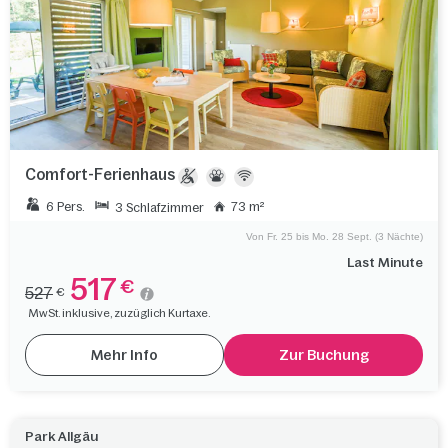
Comfort-Ferienhaus
6 Pers.
73 m²
3 Schlafzimmer
Von Fr. 25 bis Mo. 28 Sept. (3 Nächte)
Last Minute
517
€
527
€
MwSt. inklusive, zuzüglich Kurtaxe.
Mehr Info
Zur Buchung
Park Allgäu