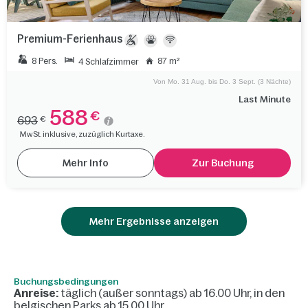
Premium-Ferienhaus
8 Pers.
87 m²
4 Schlafzimmer
Von Mo. 31 Aug. bis Do. 3 Sept. (3 Nächte)
Last Minute
588
€
693
€
MwSt. inklusive, zuzüglich Kurtaxe.
Mehr Info
Zur Buchung
Mehr Ergebnisse anzeigen
Buchungsbedingungen
Anreise:
täglich (außer sonntags) ab 16.00 Uhr, in den
belgischen Parks ab 15.00 Uhr