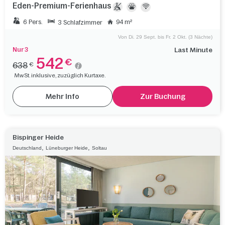
Eden-Premium-Ferienhaus
6 Pers.
94 m²
3 Schlafzimmer
Von Di. 29 Sept. bis Fr. 2 Okt. (3 Nächte)
Nur 3
Last Minute
542
€
638
€
MwSt. inklusive, zuzüglich Kurtaxe.
Mehr Info
Zur Buchung
Bispinger Heide
,
,
Deutschland
Lüneburger Heide
Soltau