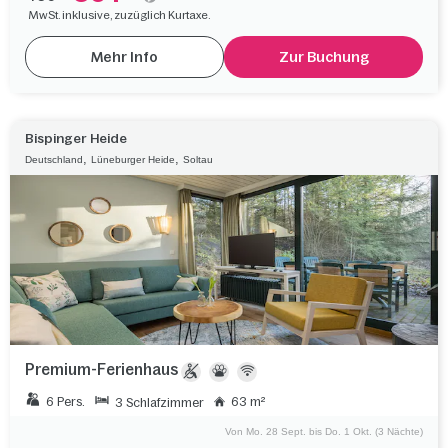
MwSt. inklusive, zuzüglich Kurtaxe.
Mehr Info
Zur Buchung
Bispinger Heide
,
,
Deutschland
Lüneburger Heide
Soltau
Premium-Ferienhaus
6 Pers.
63 m²
3 Schlafzimmer
Von Mo. 28 Sept. bis Do. 1 Okt. (3 Nächte)