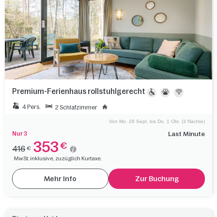
Premium-Ferienhaus rollstuhlgerecht
4 Pers.
2 Schlafzimmer
Von Mo. 28 Sept. bis Do. 1 Okt. (3 Nächte)
Nur 3
Last Minute
353
€
416
€
MwSt. inklusive, zuzüglich Kurtaxe.
Mehr Info
Zur Buchung