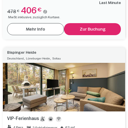
Last Minute
406
€
478
€
MwSt. inklusive, zuzüglich Kurtaxe.
Mehr Info
Zur Buchung
Bispinger Heide
,
,
Deutschland
Lüneburger Heide
Soltau
VIP-Ferienhaus
4 Pers.
63 m²
2 Schlafzimmer