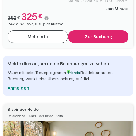
Von Mo. 28 Sept. bis Do. 1 Okt. (3 Nächte)
Last Minute
325
€
382
€
MwSt. inklusive, zuzüglich Kurtaxe.
Mehr Info
Zur Buchung
Melde dich an, um deine Belohnungen zu sehen
Mach mit beim Treueprogramm
Bei deiner ersten
Buchung wartet eine Überraschung auf dich.
Anmelden
Bispinger Heide
,
,
Deutschland
Lüneburger Heide
Soltau