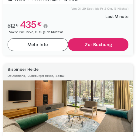
Von Di. 29 Sept. bis Fr. 2 Okt. (3 Nächte)
Last Minute
435
€
512
€
MwSt. inklusive, zuzüglich Kurtaxe.
Mehr Info
Zur Buchung
Bispinger Heide
,
,
Deutschland
Lüneburger Heide
Soltau