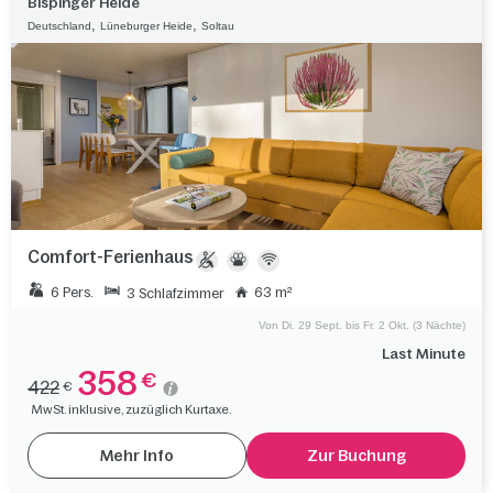
Bispinger Heide
,
,
Deutschland
Lüneburger Heide
Soltau
Comfort-Ferienhaus
6 Pers.
63 m²
3 Schlafzimmer
Von Di. 29 Sept. bis Fr. 2 Okt. (3 Nächte)
Last Minute
358
€
422
€
MwSt. inklusive, zuzüglich Kurtaxe.
Mehr Info
Zur Buchung