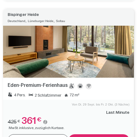
Bispinger Heide
,
,
Deutschland
Lüneburger Heide
Soltau
Eden-Premium-Ferienhaus
4 Pers.
72 m²
2 Schlafzimmer
Von Di. 29 Sept. bis Fr. 2 Okt. (3 Nächte)
Last Minute
361
€
425
€
MwSt. inklusive, zuzüglich Kurtaxe.