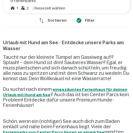
9 Ferienparks
1
2
Reisezeit wählen
Sortieren:
Filter
Urlaub mit Hund am See - Entdecke unsere Parks am
Wasser
Taucht nur der kleinste Tümpel am Gassiweg auf?
Splash! – dein Hund ist drin! Sauberes Wasser? Egal, er
muss plantschen und sich danach schütteln, um freudig
alle nass zu spritzen und mit dem Schwanz zu wedeln. Du
kennst das: Dein Wollknäuel ist eine Wasserratte!
Du suchst nach einem
eingezäuntes Ferienhaus für deinen
? Auch das ist bei Center Parcs kein
Urlaub mit Hund am See
Problem! Entdecke dafür unsere Premium Hunde-
Ferienhäuser!
Schön, wenn ein (richtiger) See auch dich zum Baden
einlädt und nahe beim Ferienhaus liegt. Viele der
inmitten
Ferienparks von Center Parcs liegen an einem See