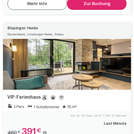
Mehr Info
Zur Buchung
Bispinger Heide
,
,
Deutschland
Lüneburger Heide
Soltau
VIP-Ferienhaus
2 Pers.
55 m²
1 Schlafzimmer
Von Di. 29 Sept. bis Fr. 2 Okt. (3 Nächte)
Last Minute
391
€
460
€