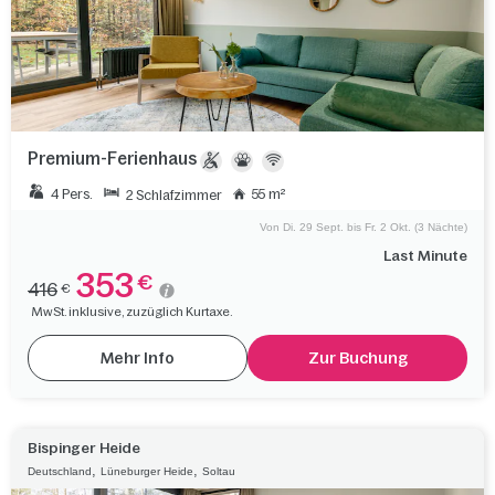
Premium-Ferienhaus
4 Pers.
55 m²
2 Schlafzimmer
Von Di. 29 Sept. bis Fr. 2 Okt. (3 Nächte)
Last Minute
353
€
416
€
MwSt. inklusive, zuzüglich Kurtaxe.
Mehr Info
Zur Buchung
Bispinger Heide
,
,
Deutschland
Lüneburger Heide
Soltau