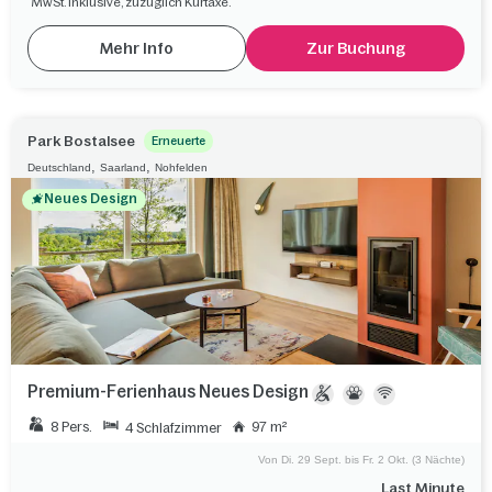
MwSt. inklusive, zuzüglich Kurtaxe.
Mehr Info
Zur Buchung
Park Bostalsee
Erneuerte
,
,
Deutschland
Saarland
Nohfelden
Neues Design
Premium-Ferienhaus Neues Design
8 Pers.
97 m²
4 Schlafzimmer
Von Di. 29 Sept. bis Fr. 2 Okt. (3 Nächte)
Last Minute