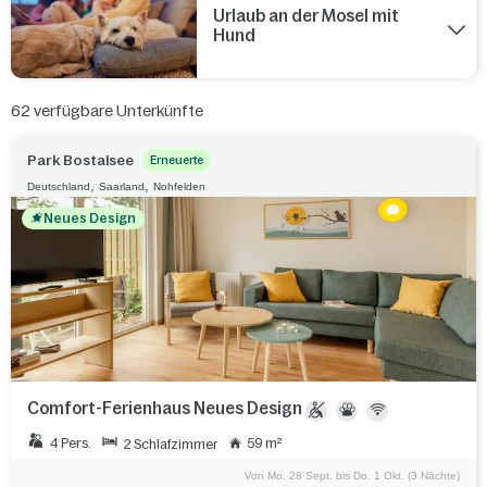
Urlaub an der Mosel mit
Hund
62
verfügbare Unterkünfte
Park Bostalsee
Erneuerte
,
,
Deutschland
Saarland
Nohfelden
Neues Design
Comfort-Ferienhaus Neues Design
4 Pers.
59 m²
2 Schlafzimmer
Von Mo. 28 Sept. bis Do. 1 Okt. (3 Nächte)