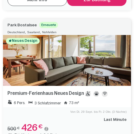
Park Bostalsee
Erneuerte
,
,
Deutschland
Saarland
Nohfelden
Neues Design
Premium-Ferienhaus Neues Design
6 Pers.
73 m²
3 Schlafzimmer
Von Di. 29 Sept. bis Fr. 2 Okt. (3 Nächte)
Last Minute
426
€
500
€