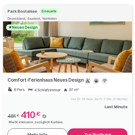
Park Bostalsee
Erneuerte
,
,
Deutschland
Saarland
Nohfelden
Neues Design
Comfort-Ferienhaus Neues Design
8 Pers.
97 m²
4 Schlafzimmer
Von Di. 29 Sept. bis Fr. 2 Okt. (3 Nächte)
Last Minute
410
€
481
€
MwSt. inklusive, zuzüglich Kurtaxe.
Mehr Info
Zur Buchung