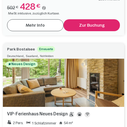
428
€
502
€
MwSt. inklusive, zuzüglich Kurtaxe.
Mehr Info
Zur Buchung
Park Bostalsee
Erneuerte
,
,
Deutschland
Saarland
Nohfelden
Neues Design
VIP-Ferienhaus Neues Design
2 Pers.
54 m²
1 Schlafzimmer