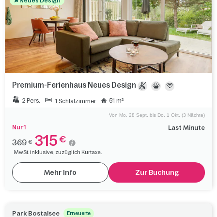
Neues Design
Premium-Ferienhaus Neues Design
2 Pers.
51 m²
1 Schlafzimmer
Von Mo. 28 Sept. bis Do. 1 Okt. (3 Nächte)
Nur 1
Last Minute
315
€
369
€
MwSt. inklusive, zuzüglich Kurtaxe.
Mehr Info
Zur Buchung
Park Bostalsee
Erneuerte