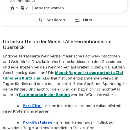
3 Ferienparks
1
2
Reisezeit wählen
Sortieren:
Filter
Unterkünfte an der Mosel - Alle Ferienhäuser im
Überblick
Endlose, terrassierte Weinberge, malerische Fachwerk-Städtchen
und Weindörfer. Dazu kulinarische Leckerbissen in den Gaststuben
und edle Tropfen bei den Weinproben auf uralten Gütern. Na, auf den
Geschmack gekommen? Die
Mosel-Region ist das perfekte Ziel
für einen Kurzurlaub
.
Du träumst von entspannenden Verwöhn-
Tagen für dich und deine bessere Hälfte? Von Spaß und Spannung für
deine Kinder? Und auch für den Hund, der natürlich mit möchte? In
unseren
Ferienparks in der Region
werden Wünsche wahr:
●
Park Eifel
– mitten in der faszinierenden Vulkaneifel mit
ihren Kratern und Maaren
●
Park Bostalsee
– in einem Ferienhaus mit Blick auf
bewaldete Berge und einen herrlichen Freizeit-See