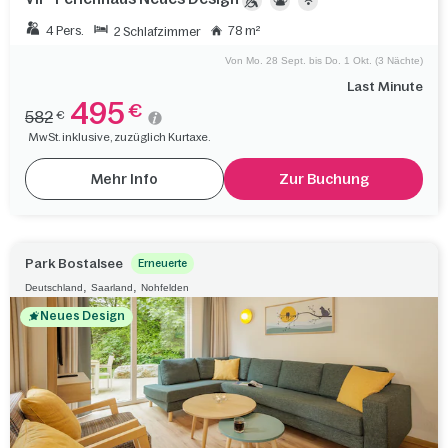
4 Pers.
78 m²
2 Schlafzimmer
Von Mo. 28 Sept. bis Do. 1 Okt. (3 Nächte)
Last Minute
495
€
582
€
MwSt. inklusive, zuzüglich Kurtaxe.
Mehr Info
Zur Buchung
Park Bostalsee
Erneuerte
,
,
Deutschland
Saarland
Nohfelden
Neues Design