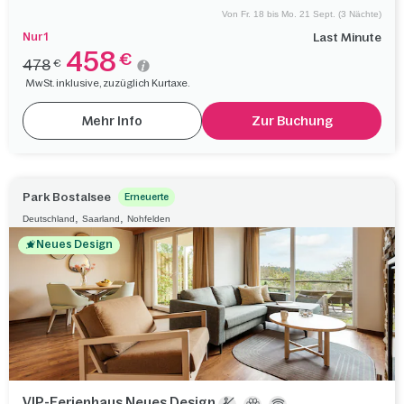
Von Fr. 18 bis Mo. 21 Sept. (3 Nächte)
Nur 1
Last Minute
458
€
478
€
MwSt. inklusive, zuzüglich Kurtaxe.
Mehr Info
Zur Buchung
Park Bostalsee
Erneuerte
,
,
Deutschland
Saarland
Nohfelden
Neues Design
VIP-Ferienhaus Neues Design