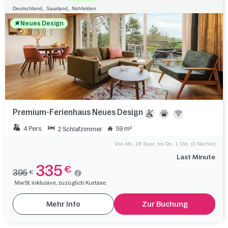
,
,
Deutschland
Saarland
Nohfelden
Neues Design
Premium-Ferienhaus Neues Design
4 Pers.
59 m²
2 Schlafzimmer
Von Mo. 28 Sept. bis Do. 1 Okt. (3 Nächte)
Last Minute
335
€
395
€
MwSt. inklusive, zuzüglich Kurtaxe.
Mehr Info
Zur Buchung