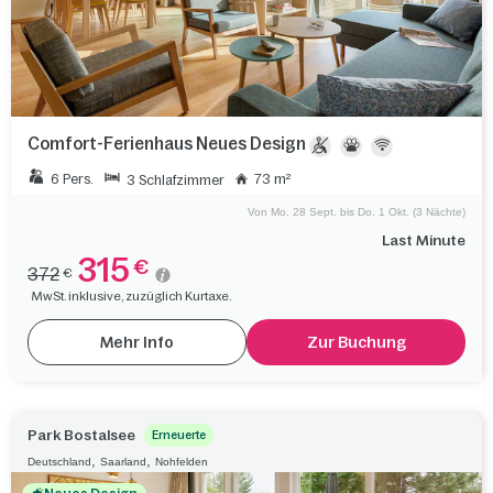
Comfort-Ferienhaus Neues Design
6 Pers.
73 m²
3 Schlafzimmer
Von Mo. 28 Sept. bis Do. 1 Okt. (3 Nächte)
Last Minute
315
€
372
€
MwSt. inklusive, zuzüglich Kurtaxe.
Mehr Info
Zur Buchung
Park Bostalsee
Erneuerte
,
,
Deutschland
Saarland
Nohfelden