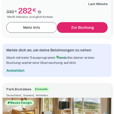
Last Minute
282
€
330
€
MwSt. inklusive, zuzüglich Kurtaxe.
Mehr Info
Zur Buchung
Melde dich an, um deine Belohnungen zu sehen
Mach mit beim Treueprogramm
Bei deiner ersten
Buchung wartet eine Überraschung auf dich.
Anmelden
Park Bostalsee
Erneuerte
,
,
Deutschland
Saarland
Nohfelden
Neues Design