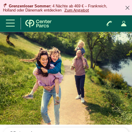
Grenzenloser Sommer:
4 Nächte ab 469 € – Frankreich,
Holland oder Dänemark entdecken
Zum Angebot