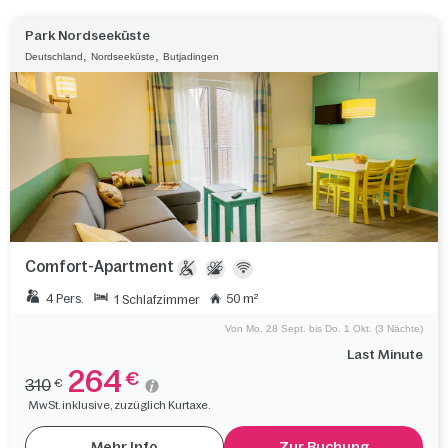
Park Nordseeküste
,
,
Deutschland
Nordseeküste
Butjadingen
Comfort-Apartment
4 Pers.
50 m²
1 Schlafzimmer
Von Mo. 28 Sept. bis Do. 1 Okt. (3 Nächte)
Last Minute
264
€
310
€
MwSt. inklusive, zuzüglich Kurtaxe.
Mehr Info
Zur Buchung