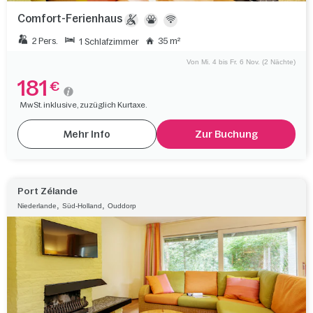
Comfort-Ferienhaus
2 Pers.
35 m²
1 Schlafzimmer
Von Mi. 4 bis Fr. 6 Nov. (2 Nächte)
181
€
MwSt. inklusive, zuzüglich Kurtaxe.
Mehr Info
Zur Buchung
Port Zélande
,
,
Niederlande
Süd-Holland
Ouddorp