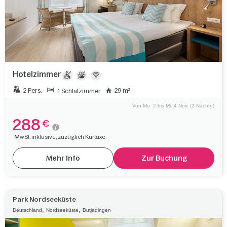
Hotelzimmer
2 Pers.
29 m²
1 Schlafzimmer
Von Mo. 2 bis Mi. 4 Nov. (2 Nächte)
288
€
MwSt. inklusive, zuzüglich Kurtaxe.
Mehr Info
Zur Buchung
Park Nordseeküste
,
,
Deutschland
Nordseeküste
Butjadingen