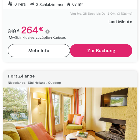
6 Pers.
67 m²
3 Schlafzimmer
Von Mo. 28 Sept. bis Do. 1 Okt. (3 Nächte)
Last Minute
264
€
310
€
MwSt. inklusive, zuzüglich Kurtaxe.
Mehr Info
Zur Buchung
Port Zélande
,
,
Niederlande
Süd-Holland
Ouddorp