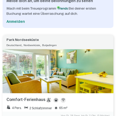
Melde dich an, um deine Belohnungen zu sehen
Mach mit beim Treueprogramm
Bei deiner ersten
Buchung wartet eine Überraschung auf dich.
Anmelden
Park Nordseeküste
,
,
Deutschland
Nordseeküste
Butjadingen
Comfort-Ferienhaus
4 Pers.
65 m²
2 Schlafzimmer
Von Di. 29 Sept. bis Fr. 2 Okt. (3 Nächte)