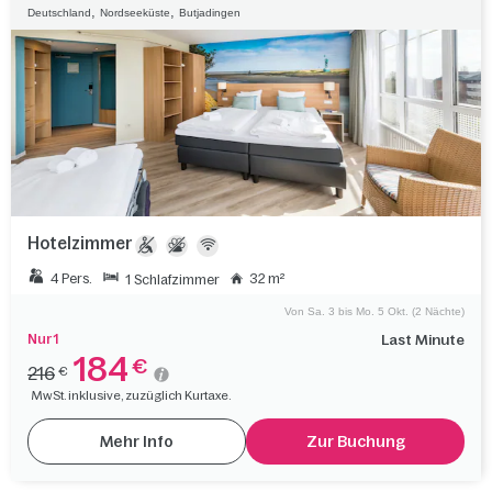
,
,
Deutschland
Nordseeküste
Butjadingen
Hotelzimmer
4 Pers.
32 m²
1 Schlafzimmer
Von Sa. 3 bis Mo. 5 Okt. (2 Nächte)
Nur 1
Last Minute
184
€
216
€
MwSt. inklusive, zuzüglich Kurtaxe.
Mehr Info
Zur Buchung