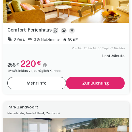
Comfort-Ferienhaus
6 Pers.
80 m²
3 Schlafzimmer
Von Mo. 28 bis Mi. 30 Sept. (2 Nächte)
Last Minute
220
€
258
€
MwSt. inklusive, zuzüglich Kurtaxe.
Mehr Info
Zur Buchung
Park Zandvoort
,
,
Niederlande
Nord-Holland
Zandvoort