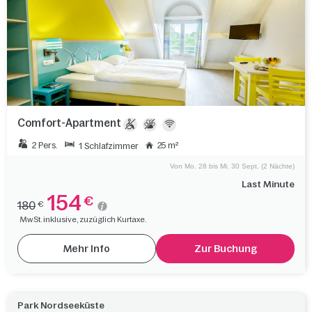
Comfort-Apartment
2 Pers.
25 m²
1 Schlafzimmer
Von Mo. 28 bis Mi. 30 Sept. (2 Nächte)
Last Minute
154
€
180
€
MwSt. inklusive, zuzüglich Kurtaxe.
Mehr Info
Zur Buchung
Park Nordseeküste