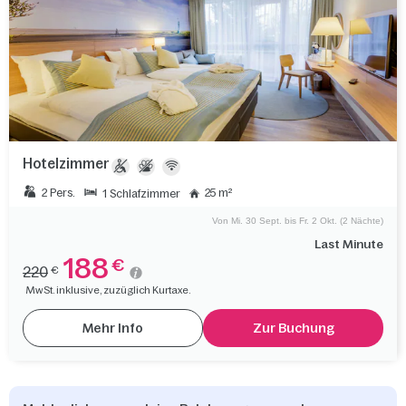
Hotelzimmer
2 Pers.
25 m²
1 Schlafzimmer
Von Mi. 30 Sept. bis Fr. 2 Okt. (2 Nächte)
Last Minute
188
€
220
€
MwSt. inklusive, zuzüglich Kurtaxe.
Mehr Info
Zur Buchung