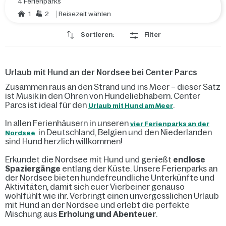
4 Ferienparks
1
2
Reisezeit wählen
Sortieren:
Filter
Urlaub mit Hund an der Nordsee bei Center Parcs
Zusammen raus an den Strand und ins Meer – dieser Satz
ist Musik in den Ohren von Hundeliebhabern. Center
Parcs ist ideal für den
.
Urlaub mit Hund am Meer
In allen Ferienhäusern in unseren
vier Ferienparks an der
in Deutschland, Belgien und den Niederlanden
Nordsee
sind Hund herzlich willkommen!
Erkundet die Nordsee mit Hund und genießt
endlose
Spaziergänge
entlang der Küste. Unsere Ferienparks an
der Nordsee bieten hundefreundliche Unterkünfte und
Aktivitäten, damit sich euer Vierbeiner genauso
wohlfühlt wie ihr. Verbringt einen unvergesslichen Urlaub
mit Hund an der Nordsee und erlebt die perfekte
Mischung aus
Erholung und Abenteuer
.