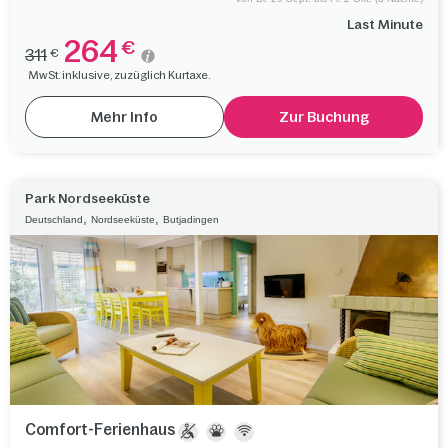
Last Minute
264
€
311
€
MwSt. inklusive, zuzüglich Kurtaxe.
Mehr Info
Zur Buchung
Park Nordseeküste
,
,
Deutschland
Nordseeküste
Butjadingen
Comfort-Ferienhaus