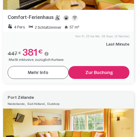
Comfort-Ferienhaus
4 Pers.
57 m²
2 Schlafzimmer
Von Fr. 25 bis Mo. 28 Sept. (3 Nächte)
Last Minute
381
€
447
€
MwSt. inklusive, zuzüglich Kurtaxe.
Mehr Info
Zur Buchung
Port Zélande
,
,
Niederlande
Süd-Holland
Ouddorp