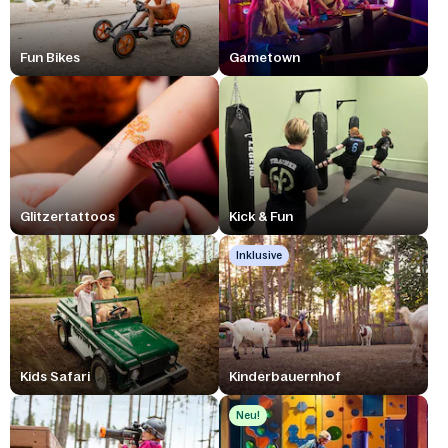
Fun Bikes
Gametown
Glitzertattoos
Kick & Fun
Inklusive
Kids Safari
Kinderbauernhof
Neu!