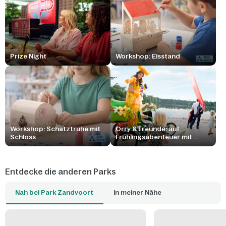
Prize Night
Workshop: Eisstand
Workshop: Schatztruhe mit
Orry & Freunde: auf
Schloss
Frühlingsabenteuer mit ...
Entdecke die anderen Parks
Nah bei Park Zandvoort
In meiner Nähe