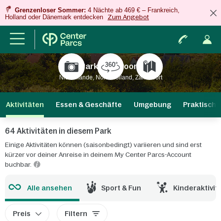
Grenzenloser Sommer:
4 Nächte ab 469 € – Frankreich,
Holland oder Dänemark entdecken
Zum Angebot
Park Zandvoort
Niederlande, Nord-Holland, Zandvoort
Aktivitäten
Essen & Geschäfte
Umgebung
Praktische
64 Aktivitäten in diesem Park
Einige Aktivitäten können (saisonbedingt) variieren und sind erst
kürzer vor deiner Anreise in deinem My Center Parcs-Account
buchbar.
Alle ansehen
Sport & Fun
Kinderaktivit
Preis
Filtern