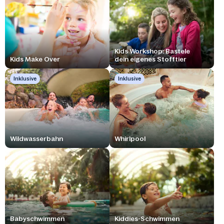
Kids Workshop: Bastele
Kids Make Over
dein eigenes Stofftier
Inklusive
Inklusive
Wildwasserbahn
Whirlpool
Babyschwimmen
Kiddies-Schwimmen