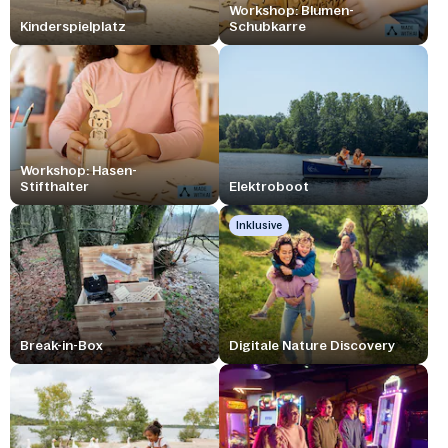
Workshop: Blumen-
Kinderspielplatz
Schubkarre
Workshop: Hasen-
Stifthalter
Elektroboot
Inklusive
Break-in-Box
Digitale Nature Discovery