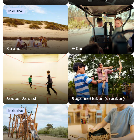
Inklusive
Strand
E-Car
Soccer Squash
Bogenschießen (draußen)
Inklusive