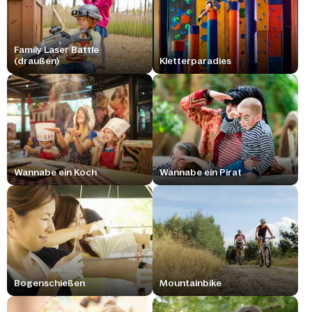
Family Laser Battle
(draußen)
Kletterparadies
Wannabe ein Koch
Wannabe ein Pirat
Bogenschießen
Mountainbike