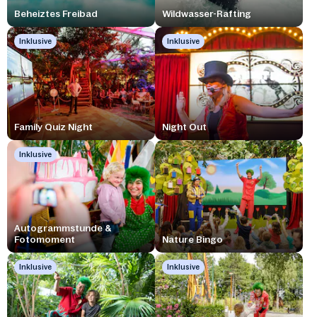
Beheiztes Freibad
Wildwasser-Rafting
Inklusive
Inklusive
Family Quiz Night
Night Out
Inklusive
Autogrammstunde &
Fotomoment
Nature Bingo
Inklusive
Inklusive