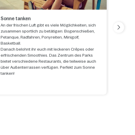
Sonne tanken
Spa De
An der frischen Luft gibt es viele Möglichkeiten, sich
Hammam, 
zusammen sportlich zu betätigen: Bogenschießen,
dir Mome
Petanque, Radfahren, Ponyreiten, Minigolf,
Familie,
Basketball.
breite P
Danach belohnt ihr euch mit leckeren Crêpes oder
Körperpf
erfrischenden Smoothies. Das Zentrum des Parks
Tandem E
bietet verschiedene Restaurants, die teilweise auch
über Außenterrassen verfügen. Perfekt zum Sonne
tanken!