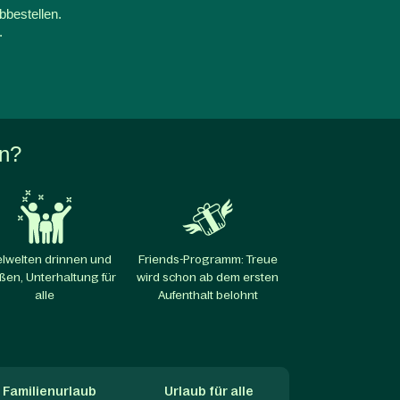
bbestellen.
.
en?
elwelten drinnen und
Friends-Programm: Treue
ßen, Unterhaltung für
wird schon ab dem ersten
alle​
Aufenthalt belohnt
Familienurlaub
Urlaub für alle