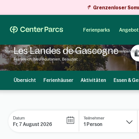
Grenzenloser Som
Ferienparks
Angebot
Les Landes de Gascogne
Startseite
Ferienpark Frankreich
Ferienpark Neu-Aquitanien
Ferienpark Bea
Frankreich, Neu-Aquitanien, Beauziac
Übersicht
Ferienhäuser
Aktivitäten
Essen & Ge
Datum
Teilnehmer
1 Person