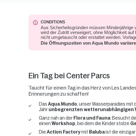
CONDITIONS
Aus Sicherheitsgründen müssen Minderjährige von
wird der Zutritt verweigert, ohne Möglichkeit au
nicht umgetauscht oder erstattet werden. Vorl
Die Öffnungszeiten von Aqua Mundo variiere
Ein Tag bei Center Parcs
Taucht für einen Tag in das Herz von Les Lande
Erinnerungen zu schaffen!
Das
Aqua Mundo
, unser Wasserparadies mit 
Jahr
unbegrenzten wetterunabhängigen
Ganz nah an der
Flora und Fauna
: Besucht d
einen
Workshop
, bei dem die Kinder stolze
G
Die
Action Factory
mit
Baluba
ist die einziga