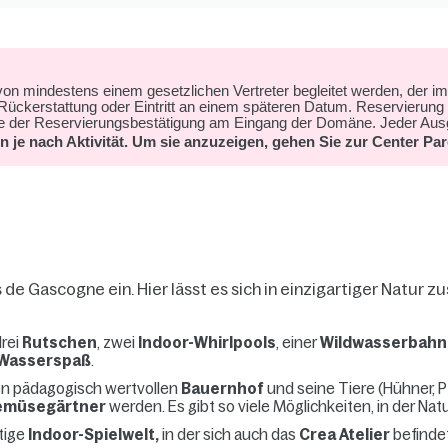
 mindestens einem gesetzlichen Vertreter begleitet werden, der im Be
f Rückerstattung oder Eintritt an einem späteren Datum. Reservierung 
age der Reservierungsbestätigung am Eingang der Domäne. Jeder Ausg
n je nach Aktivität. Um sie anzuzeigen, gehen Sie zur Center P
s de Gascogne ein. Hier lässt es sich in einzigartiger Nat
drei
Rutschen
, zwei
Indoor-Whirlpools
, einer
Wildwasserbahn
 Wasserspaß
.
en pädagogisch wertvollen
Bauernhof
und seine Tiere (Hühner, P
emüsegärtner
werden.
Es gibt so viele Möglichkeiten, in der N
rtige
Indoor-Spielwelt,
in der sich auch das
Crea Atelier
befinde