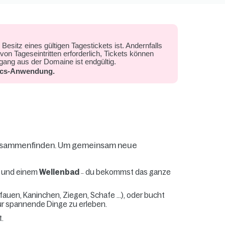
sitz eines gültigen Tagestickets ist. Andernfalls
von Tageseintritten erforderlich, Tickets können
ang aus der Domaine ist endgültig.
arcs-Anwendung.
ur zusammenfinden. Um gemeinsam neue
und einem
Wellenbad
du bekommst das ganze
–
fauen, Kaninchen, Ziegen, Schafe ...), oder bucht
atur spannende Dinge zu erleben.
t.