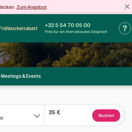
Zum Angebot
tdecken
+33 5 54 70 05 00
Frühbucherrabatt
Preis für ein internationales Gespräch
Meetings & Events
35 €
Buchen
hr