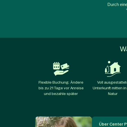
Durch eine
Wa
Flexible Buchung: Ändere
Voll ausgestattet
bis zu 21 Tage vor Anreise
Unterkunft mitten in
und bezahle später
Natur
Über Center P