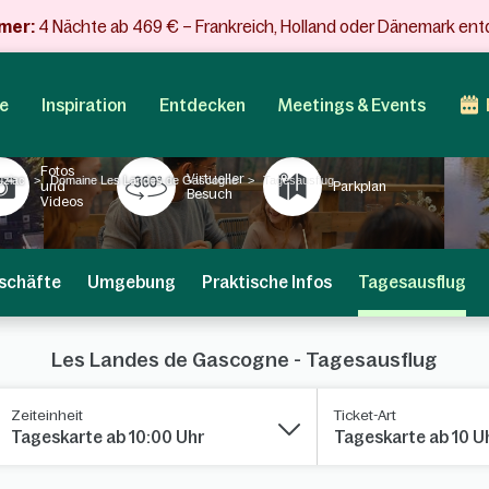
mer:
4 Nächte ab 469 € – Frankreich, Holland oder Dänemark en
e
Inspiration
Entdecken
Meetings & Events
Fotos
Virtueller
uziac
Domaine Les Landes de Gascogne
Tagesausflug
und
Parkplan
Besuch
Videos
schäfte
Umgebung
Praktische Infos
Tagesausflug
Les Landes de Gascogne - Tagesausflug
Zeiteinheit
Ticket-Art
Tageskarte ab 10:00 Uhr
Tageskarte ab 10 U