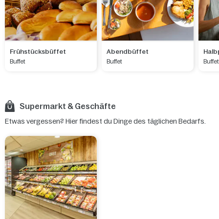
Frühstücksbüffet
Abendbüffet
Halb
Buffet
Buffet
Buffe
Supermarkt & Geschäfte
Etwas vergessen? Hier findest du Dinge des täglichen Bedarfs.