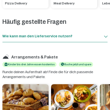
Pizza Delivery
Meal Delivery
Lebe
Häufig gestellte Fragen
Wie kann man den Lieferservice nutzen?
Arrangements & Pakete
Kinder bis drei Jahre essen kostenlos
Buche jetzt und spare
Runde deinen Aufenthalt ab! Finde die für dich passende
Arrangements und Pakete.