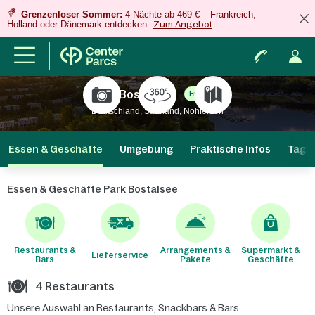
Grenzenloser Sommer:
4 Nächte ab 469 € – Frankreich,
Holland oder Dänemark entdecken
Zum Angebot
Park Bostalsee
Erneuert
Deutschland, Saarland, Nohfelden
Essen & Geschäfte
Umgebung
Praktische Infos
Tage
Essen & Geschäfte Park Bostalsee
Restaurants &
Arrangements &
Supermarkt &
Lieferservice
Bars
Pakete
Geschäfte
4 Restaurants
Unsere Auswahl an Restaurants, Snackbars & Bars