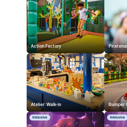
Action Factory
Piratena
Atelier: Walk-in
Bumper 
Inklusive
Inklusive