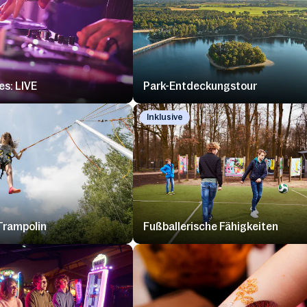
es: LIVE
Park-Entdeckungstour
Inklusive
Trampolin
Fußballerische Fähigkeiten