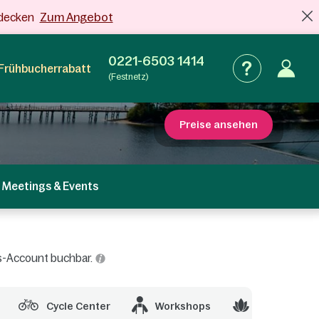
Zum Angebot
tdecken
0221-6503 1414
Frühbucherrabatt
(Festnetz)
Preise ansehen
Meetings & Events
cs-Account buchbar.
Cycle Center
Workshops
Spa & Welln