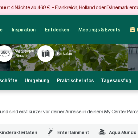
mer:
4 Nächte ab 469 € – Frankreich, Holland oder Dänemark en
e
Inspiration
Entdecken
Meetings & Events
maine De Vossemeren
Aktivitäten
Virtueller
Parkplan
Besuch
schäfte
Umgebung
Praktische Infos
Tagesausflug
n und sind erst kürzer vor deiner Anreise in deinem My Center Par
Kinderaktivitäten
Entertainment
Aqua Mundo