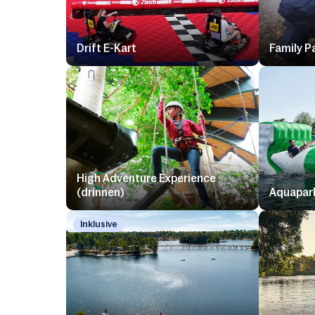
Drift E-Kart
Family P
High Adventure Experience
(drinnen)
Aquapar
Inklusive