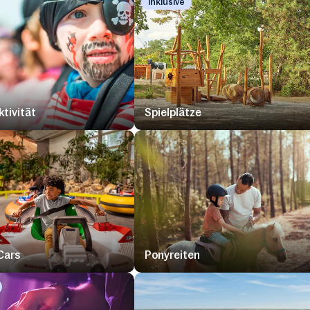
Inklusive
ktivität
Spielplätze
Cars
Ponyreiten