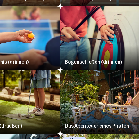
nis (drinnen)
Bogenschießen (drinnen)
 (draußen)
Das Abenteuer eines Piraten