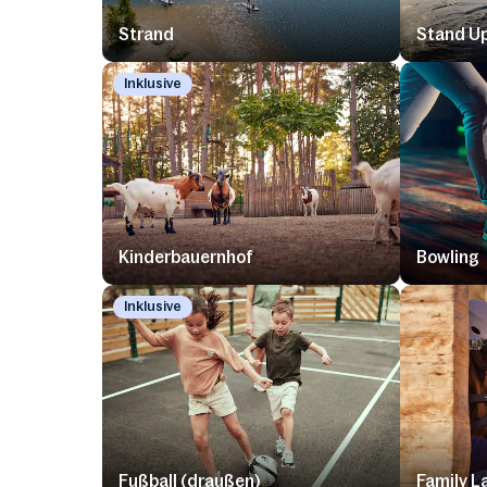
Strand
Stand Up
Inklusive
Kinderbauernhof
Bowling
Inklusive
Fußball (draußen)
Family L