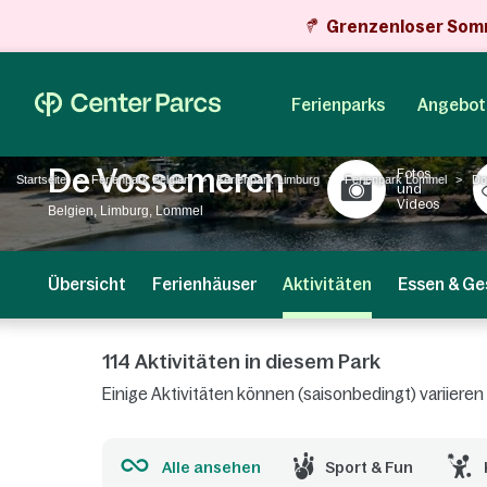
Grenzenloser Som
Ferienparks
Angebot
De Vossemeren
Fotos
Startseite
Ferienpark Belgien
Ferienpark Limburg
Ferienpark Lommel
Do
und
Videos
Belgien, Limburg, Lommel
Übersicht
Ferienhäuser
Aktivitäten
Essen & Ge
114 Aktivitäten in diesem Park
Einige Aktivitäten können (saisonbedingt) variiere
Alle ansehen
Sport & Fun