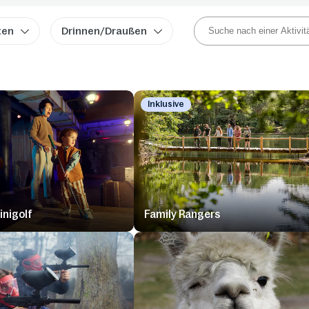
ten
Drinnen/Draußen
Inklusive
inigolf
Family Rangers