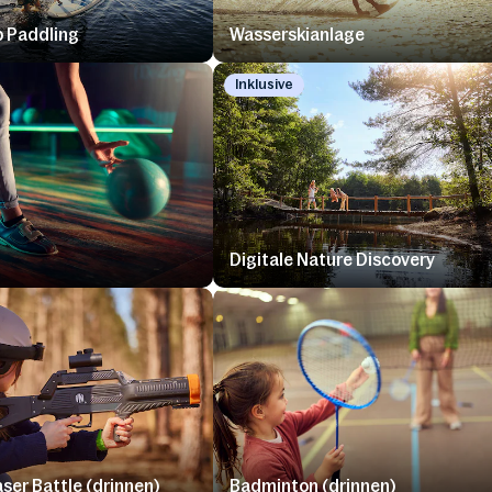
 Paddling
Wasserskianlage
Inklusive
Digitale Nature Discovery
aser Battle (drinnen)
Badminton (drinnen)