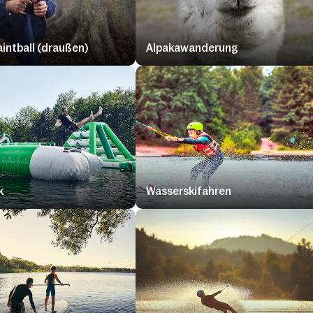
aintball (draußen)
Alpakawanderung
k
Wasserskifahren