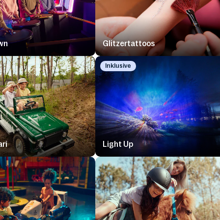
wn
Glitzertattoos
Inklusive
ari
Light Up