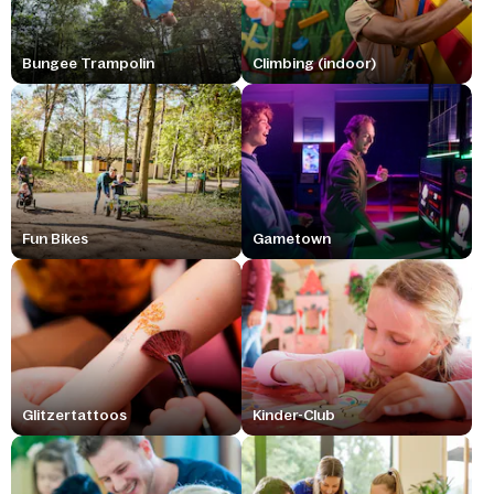
Bungee Trampolin
Climbing (indoor)
Fun Bikes
Gametown
Glitzertattoos
Kinder-Club