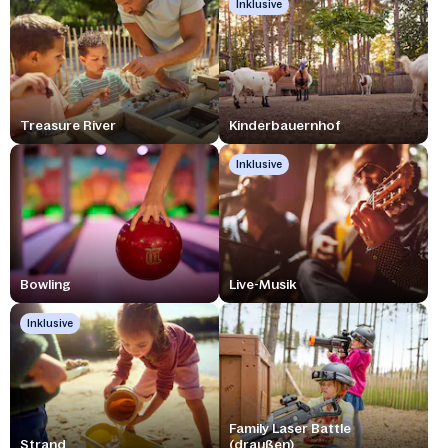
Inklusive
Treasure River
Kinderbauernhof
Inklusive
Bowling
Live-Musik
Inklusive
Family Laser Battle
Strand
(draußen)