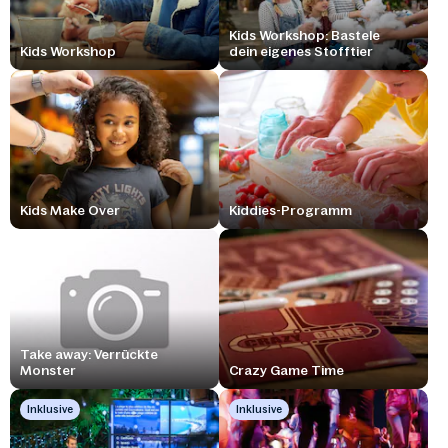
Kids Workshop: Bastele
Kids Workshop
dein eigenes Stofftier
Kids Make Over
Kiddies-Programm
Take away: Verrückte
Monster
Crazy Game Time
Inklusive
Inklusive