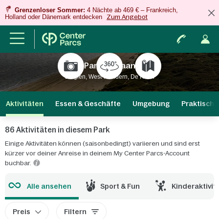
Grenzenloser Sommer:
4 Nächte ab 469 € – Frankreich,
Holland oder Dänemark entdecken
Zum Angebot
Park De Haan
Belgien, West-Flandern, De Haan
Aktivitäten
Essen & Geschäfte
Umgebung
Praktische
86 Aktivitäten in diesem Park
Einige Aktivitäten können (saisonbedingt) variieren und sind erst
kürzer vor deiner Anreise in deinem My Center Parcs-Account
buchbar.
Alle ansehen
Sport & Fun
Kinderaktivit
Preis
Filtern