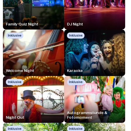
Family Quiz Night
DJ Night
Inklusive
Inklusive
Welcome Night
Karaoke
Inklusive
Inklusive
Autogrammstunde &
Night Out
Fotomoment
Inklusive
Inklusive