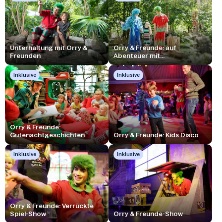
Unterhaltung mit Orry &
Orry & Freunde: auf
Freunden
Abenteuer mit...
Inklusive
Inklusive
Orry & Freunde:
Gutenachtgeschichten
Orry & Freunde: Kids Disco
Inklusive
Inklusive
Orry & Freunde: Verrückte
Spiel-Show
Orry & Freunde-Show