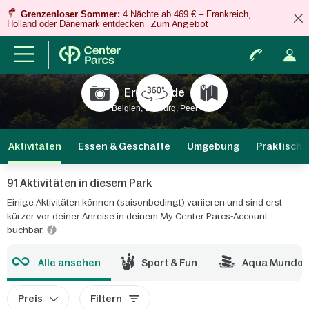
Grenzenloser Sommer:
4 Nächte ab 469 € – Frankreich,
Holland oder Dänemark entdecken
Zum Angebot
Erperheide
Belgien, Limburg, Peer
Aktivitäten
Essen & Geschäfte
Umgebung
Praktische
91 Aktivitäten in diesem Park
Einige Aktivitäten können (saisonbedingt) variieren und sind erst
kürzer vor deiner Anreise in deinem My Center Parcs-Account
buchbar.
Alle ansehen
Sport & Fun
Aqua Mundo
Preis
Filtern