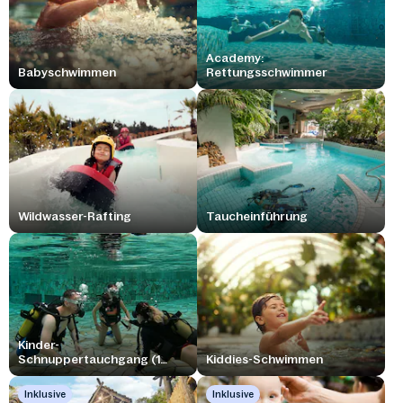
Academy:
Babyschwimmen
Rettungsschwimmer
Wildwasser-Rafting
Taucheinführung
Kinder-
Schnuppertauchgang (1
Kiddies-Schwimmen
Stunde)
Inklusive
Inklusive