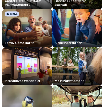
Center Parcs-Ausflüge:
Ranger Expedition A-
Planwagenfahrt
Bachtal
Inklusive
Family Game Battle
Kleinkinderturnen
Interaktives Wandspiel
Mein Ponymoment