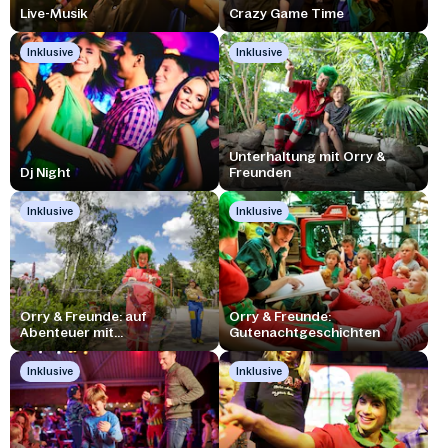
Live-Musik
Crazy Game Time
Inklusive
Inklusive
Unterhaltung mit Orry &
Dj Night
Freunden
Inklusive
Inklusive
Orry & Freunde: auf
Orry & Freunde:
Abenteuer mit...
Gutenachtgeschichten
Inklusive
Inklusive