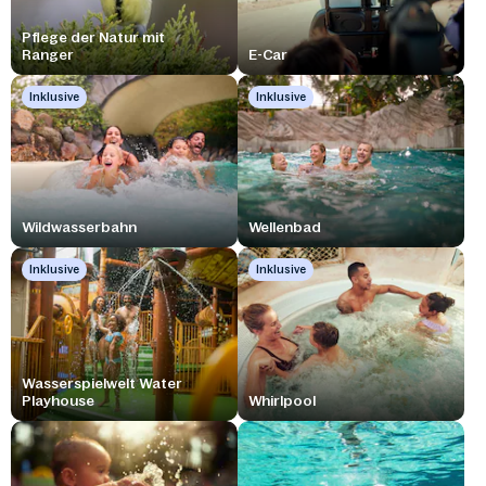
Pflege der Natur mit
Ranger
E-Car
Inklusive
Inklusive
Wildwasserbahn
Wellenbad
Inklusive
Inklusive
Wasserspielwelt Water
Playhouse
Whirlpool