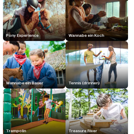
Pony Experience
Wannabe ein Koch
Wannabe ein Bauer
Tennis (drinnen)
Trampolin
Treasure River