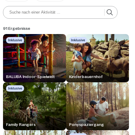
91 Ergebnisse
Inklusive
Inklusive
BALUBA Indoor-Spielwelt
Kinderbauernhof
Inklusive
Family Rangers
Ponyspaziergang