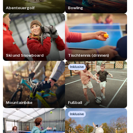
Abenteuergolf
Bowling
Ski und Snowboard
Tischtennis (drinnen)
Inklusive
Mountainbike
Fußball
Inklusive