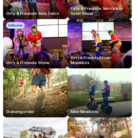
Orry & Freunde: Verrückte
Orry & Freunde: Kids Disco
Spiel-Show
Inklusive
Orry& Friends Show:
Orry & Freunde-Show
Musikbox
Duinengordel
Mini-Ninebots