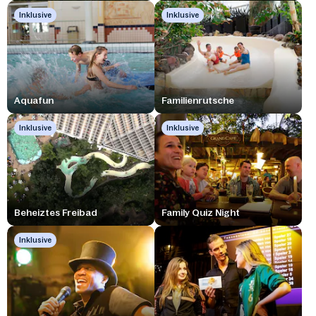
Inklusive
Inklusive
Aquafun
Familienrutsche
Inklusive
Inklusive
Beheiztes Freibad
Family Quiz Night
Inklusive