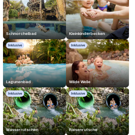
Schnorchelbad
Kleinkinderbecken
Inklusive
Inklusive
Lagunenbad
Wilde Welle
Inklusive
Inklusive
Wasserrutschen
Riesenrutsche