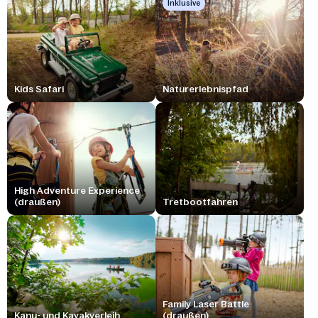
Inklusive
Kids Safari
Naturerlebnispfad
High Adventure Experience
(draußen)
Tretbootfahren
Family Laser Battle
Kanu- und Kayakverleih
(draußen)