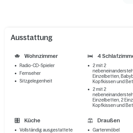
Ausstattung
Wohnzimmer
4 Schlafzimm
Radio-CD-Spieler
2 mit 2
nebeneinanderste
Fernseher
Einzelbetten, Babyb
Sitzgelegenheit
Kopfkissen und Be
2 mit 2
nebeneinanderste
Einzelbetten, 2 Ein
Kopfkissen und Be
Küche
Draußen
Vollständig ausgestattete
Gartenmöbel