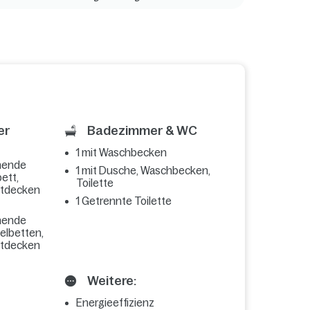
er
Badezimmer & WC
1 mit Waschbecken
hende
1 mit Dusche, Waschbecken,
ett,
Toilette
ttdecken
1 Getrennte Toilette
hende
zelbetten,
ttdecken
Weitere:
Energieeffizienz