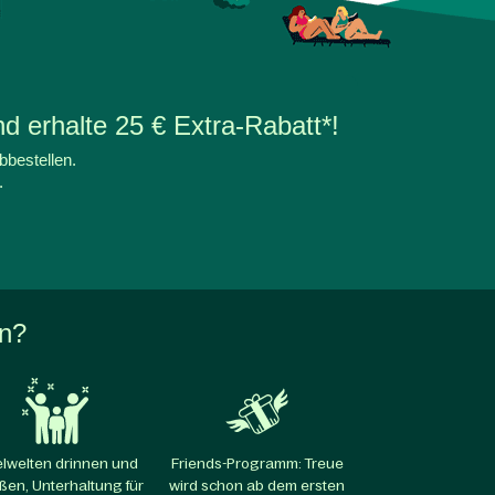
d erhalte 25 € Extra-Rabatt*!
bbestellen.
.
en?
elwelten drinnen und
Friends-Programm: Treue
ßen, Unterhaltung für
wird schon ab dem ersten