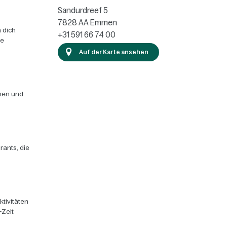
Sandurdreef 5
7828 AA
Emmen
 dich
+31 591 66 74 00
ie
Auf der Karte ansehen
chen und
rants, die
ktivitäten
-Zeit