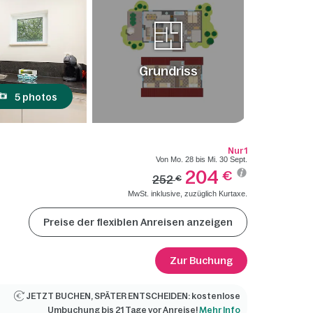
Grundriss
5 photos
Nur 1
Von Mo. 28 bis Mi. 30 Sept.
204
€
252
€
MwSt. inklusive, zuzüglich Kurtaxe.
Preise der flexiblen Anreisen anzeigen
Zur Buchung
JETZT BUCHEN, SPÄTER ENTSCHEIDEN: kostenlose
Umbuchung bis 21 Tage vor Anreise!
Mehr Info