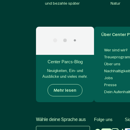
und bezahle später
Natur
Über Center P
Wer sind wir?
Treueprogram
Center Parcs-Blog
Über uns
Neuigkeiten, Ein- und
Nachhaltigkei
Ausblicke und vieles mehr.
Jobs
Presse
Mehr lesen
Dein Aufenhal
Wähle deine Sprache aus
Folge uns
Si