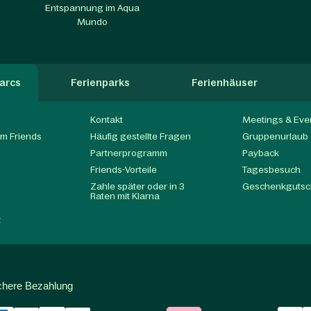
Entspannung im Aqua
Mundo
arcs
Ferienparks
Ferienhäuser
Kontakt
Meetings & Eve
m Friends
Häufig gestellte Fragen
Gruppenurlaub
Partnerprogramm
Payback
t
Friends-Vorteile
Tagesbesuch
Zahle später oder in 3
Geschenkgutsc
Raten mit Klarna
t
chere Bezahlung