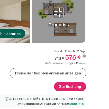
Grundriss
12 photos
Von Mo. 21 bis Fr. 25 Sept.
576
€
716
€
MwSt. inklusive, zuzüglich Kurtaxe.
Preise der flexiblen Anreisen anzeigen
Zur Buchung
JETZT BUCHEN, SPÄTER ENTSCHEIDEN: kostenlose
Umbuchung bis 21 Tage vor Anreise!
Mehr Info