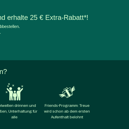
d erhalte 25 € Extra-Rabatt*!
bbestellen.
.
en?
elwelten drinnen und
Friends-Programm: Treue
ßen, Unterhaltung für
wird schon ab dem ersten
alle​
Aufenthalt belohnt