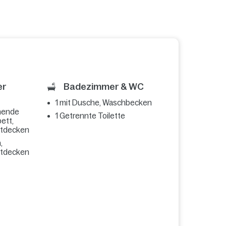
er
Badezimmer & WC
1 mit Dusche, Waschbecken
hende
1 Getrennte Toilette
ett,
ttdecken
,
ttdecken