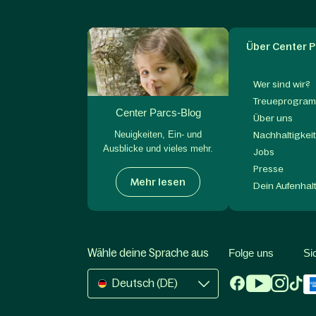
Über Center P
Wer sind wir?
Treueprogram
Center Parcs-Blog
Über uns
Neuigkeiten, Ein- und
Nachhaltigkei
Ausblicke und vieles mehr.
Jobs
Presse
Mehr lesen
Dein Aufenhal
Wähle deine Sprache aus
Folge uns
Si
Deutsch (DE)