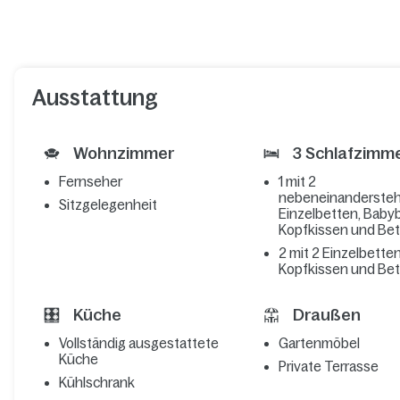
Ausstattung
Wohnzimmer
3 Schlafzimm
Fernseher
1 mit 2
nebeneinanderste
Sitzgelegenheit
Einzelbetten, Babyb
Kopfkissen und Be
2 mit 2 Einzelbetten
Kopfkissen und Be
Küche
Draußen
Vollständig ausgestattete
Gartenmöbel
Küche
Private Terrasse
Kühlschrank