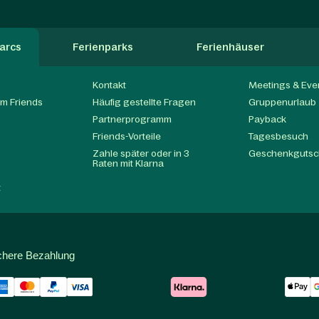
arcs
Ferienparks
Ferienhäuser
Kontakt
Meetings & Eve
m Friends
Häufig gestellte Fragen
Gruppenurlaub
Partnerprogramm
Payback
t
Friends-Vorteile
Tagesbesuch
Zahle später oder in 3
Geschenkgutsc
Raten mit Klarna
t
chere Bezahlung