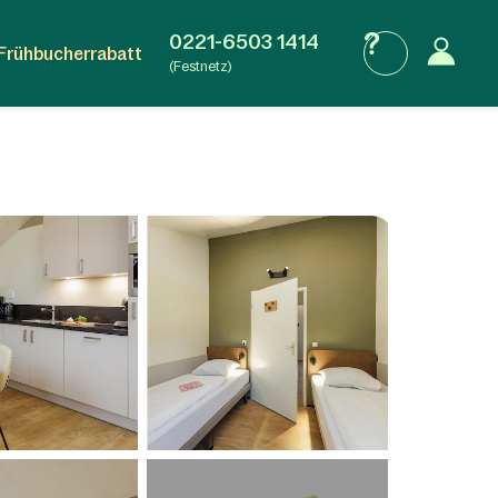
0221-6503 1414
Frühbucherrabatt
(Festnetz)