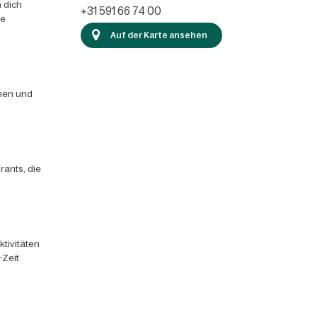
 dich
+31 591 66 74 00
ie
Auf der Karte ansehen
chen und
rants, die
ktivitäten
-Zeit