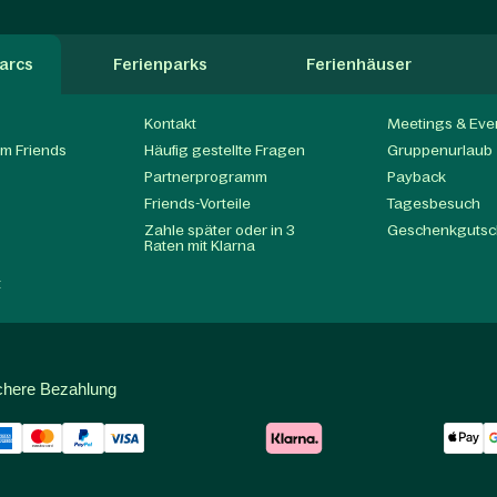
arcs
Ferienparks
Ferienhäuser
Kontakt
Meetings & Eve
m Friends
Häufig gestellte Fragen
Gruppenurlaub
Partnerprogramm
Payback
t
Friends-Vorteile
Tagesbesuch
Zahle später oder in 3
Geschenkgutsc
Raten mit Klarna
t
chere Bezahlung