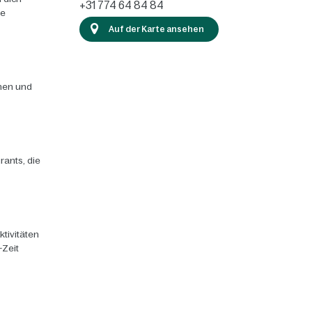
+31 774 64 84 84
ie
Auf der Karte ansehen
chen und
rants, die
ktivitäten
-Zeit