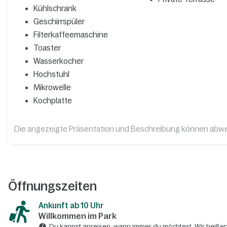
Kühlschrank
Geschirrspüler
Filterkaffeemaschine
Toaster
Wasserkocher
Hochstuhl
Mikrowelle
Kochplatte
Die angezeigte Präsentation und Beschreibung können abw
Öffnungszeiten
Ankunft ab 10 Uhr
Willkommen im Park
Du kannst anreisen, wann immer du möchtest. Wir heißen