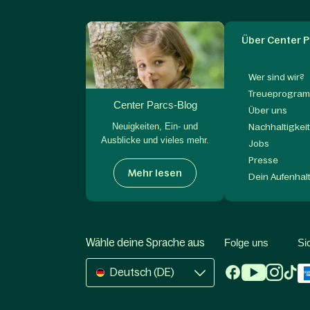
Über Center P
Wer sind wir?
Treueprogram
Center Parcs-Blog
Über uns
Neuigkeiten, Ein- und
Nachhaltigkei
Ausblicke und vieles mehr.
Jobs
Presse
Mehr lesen
Dein Aufenhal
Wähle deine Sprache aus
Folge uns
Si
Deutsch (DE)