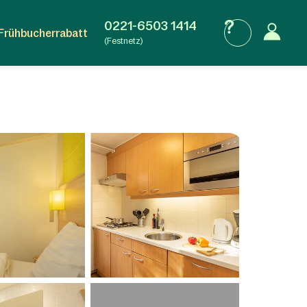
0221-6503 1414
Frühbucherrabatt
(Festnetz)