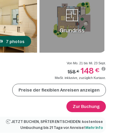
Grundriss
7 photos
Von Mo. 21 bis Mi. 23 Sept.
148
€
158
€
MwSt. inklusive, zuzüglich Kurtaxe.
Preise der flexiblen Anreisen anzeigen
Zur Buchung
JETZT BUCHEN, SPÄTER ENTSCHEIDEN: kostenlose
Umbuchung bis 21 Tage vor Anreise!
Mehr Info