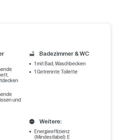
er
Badezimmer & WC
1 mit Bad, Waschbecken
hende
1 Getrennte Toilette
ett,
ttdecken
hende
kissen und
Weitere:
Energieeffizienz
(Mindestlabel): E