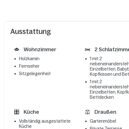
Ausstattung
Wohnzimmer
2 Schlafzimm
Holzkamin
1 mit 2
nebeneinanderste
Fernseher
Einzelbetten, Babyb
Sitzgelegenheit
Kopfkissen und Be
1 mit 2
nebeneinanderste
Einzelbetten, Kopf
Bettdecken
Küche
Draußen
Vollständig ausgestattete
Gartenmöbel
Küche
Private Terrasse