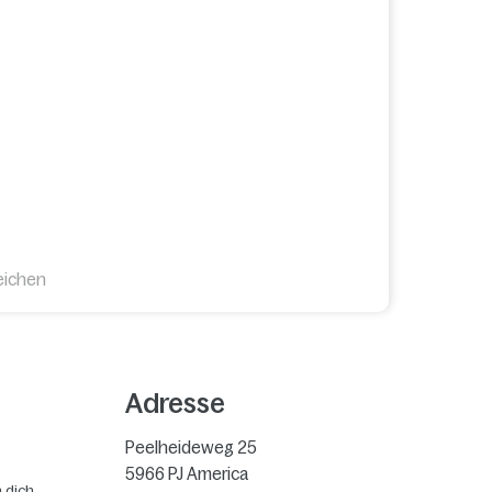
eichen
Adresse
Peelheideweg 25
5966 PJ
America
 dich