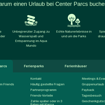
rum einen Urlaub bei Center Parcs buch
e
Unbegrenzter Zugang zu
Echte Naturerlebnisse in
Spi
 der
Wasserspaß und
und um die Parks​
drau
Entspannung im Aqua
Mundo
arcs
Ferienparks
Ferienhäuser
Kontakt
Meetings & Eve
m Friends
Häufig gestellte Fragen
Gruppenurlaub
Partnerprogramm
Payback
t
Friends-Vorteile
Tagesbesuch
Zahle später oder in 3
Geschenkgutsc
Raten mit Klarna