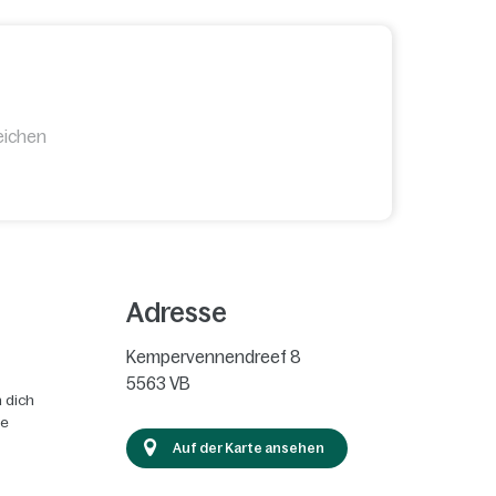
eichen
Adresse
Kempervennendreef 8
5563 VB
 dich
ie
Auf der Karte ansehen