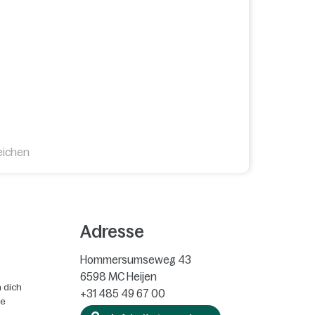
eichen
Adresse
Hommersumseweg 43
6598 MC
Heijen
 dich
+31 485 49 67 00
ie