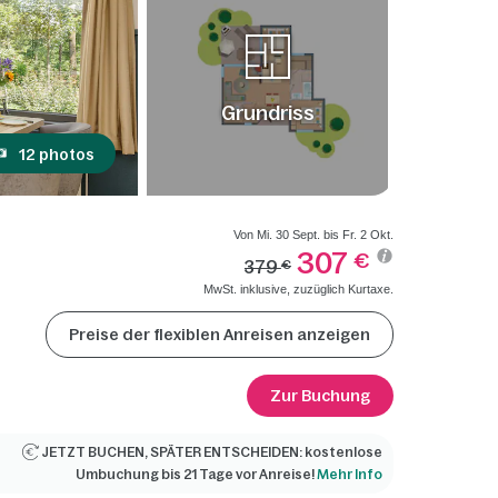
Grundriss
12 photos
Von Mi. 30 Sept. bis Fr. 2 Okt.
307
€
379
€
MwSt. inklusive, zuzüglich Kurtaxe.
Preise der flexiblen Anreisen anzeigen
Zur Buchung
JETZT BUCHEN, SPÄTER ENTSCHEIDEN: kostenlose
Umbuchung bis 21 Tage vor Anreise!
Mehr Info