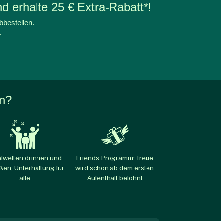
d erhalte 25 € Extra-Rabatt*!
bbestellen.
.
en?
elwelten drinnen und
Friends-Programm: Treue
ßen, Unterhaltung für
wird schon ab dem ersten
alle​
Aufenthalt belohnt