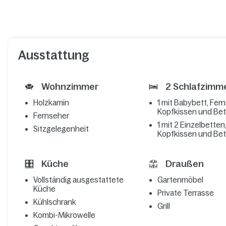
Ausstattung
Wohnzimmer
2 Schlafzimm
Holzkamin
1 mit Babybett, Fern
Kopfkissen und Be
Fernseher
1 mit 2 Einzelbetten
Sitzgelegenheit
Kopfkissen und Be
Küche
Draußen
Vollständig ausgestattete
Gartenmöbel
Küche
Private Terrasse
Kühlschrank
Grill
Kombi-Mikrowelle