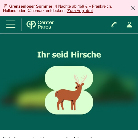
Grenzenloser Sommer:
4 Nächte ab 469 € – Frankreich,
Holland oder Dänemark entdecken
Zum Angebot