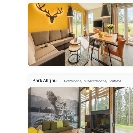
,
,
Park Allgäu
Deutschland
Süddeutschland
Leutkirch