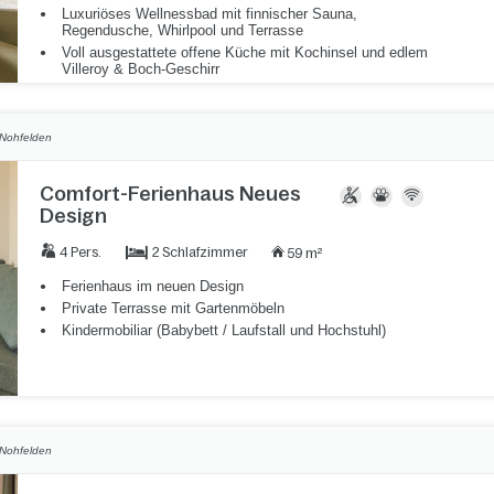
Luxuriöses Wellnessbad mit finnischer Sauna,
Regendusche, Whirlpool und Terrasse
Voll ausgestattete offene Küche mit Kochinsel und edlem
Villeroy & Boch-Geschirr
Nohfelden
Comfort-Ferienhaus Neues
Design
2 Schlafzimmer
4 Pers.
59 m²
Ferienhaus im neuen Design
Private Terrasse mit Gartenmöbeln
Kindermobiliar (Babybett / Laufstall und Hochstuhl)
Nohfelden