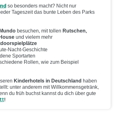
and
so besonders macht? Nicht nur
jeder Tageszeit das bunte Leben des Parks
 Mundo
besuchen, mit tollen
Rutschen,
 House
und vielem mehr
doorspielplätze
ute-Nacht-Geschichte
dene Sportarten
rschiedene Rollen, wie zum Beispiel
nseren
Kinderhotels in Deutschland
haben
llt: unter anderem mit Willkommensgetränk,
n du früh buchst kannst du dich über gute
tt
!