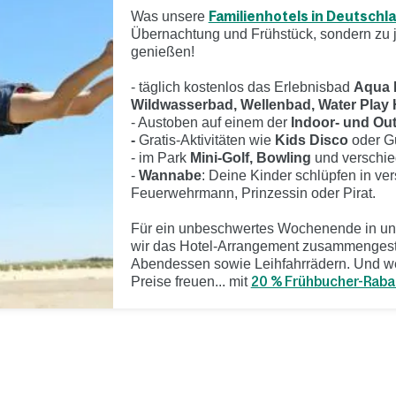
Was unsere
Familienhotels in Deutschl
Übernachtung und Frühstück, sondern zu 
genießen!
- täglich kostenlos das Erlebnisbad
Aqua
Wildwasserbad, Wellenbad, Water Play
- Austoben auf einem der
Indoor- und Out
-
Gratis-Aktivitäten wie
Kids Disco
oder G
- im Park
Mini-Golf, Bowling
und verschie
-
Wannabe
: Deine Kinder schlüpfen in ve
Feuerwehrmann, Prinzessin oder Pirat.
Für ein unbeschwertes Wochenende in u
wir das Hotel-Arrangement zusammengeste
Abendessen sowie Leihfahrrädern. Und wen
Preise freuen... mit
20 % Frühbucher-Raba