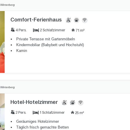
,
Winterberg
Comfort-Ferienhaus
2 Schlafzimmer
4 Pers.
71 m²
Private Terrasse mit Gartenmöbeln
Kindermobiliar (Babybett und Hochstuhl)
Kamin
,
Winterberg
Hotel-Hotelzimmer
1 Schlafzimmer
2 Pers.
25 m²
Geräumiges Hotelzimmer
Täglich frisch gemachte Betten