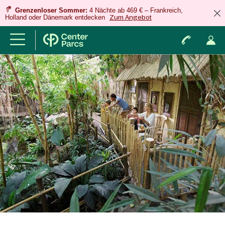
Grenzenloser Sommer:
4 Nächte ab 469 € – Frankreich,
Holland oder Dänemark entdecken
Zum Angebot