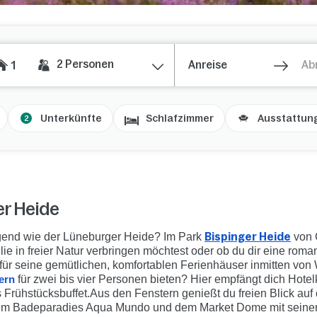
2
Personen
1
Unterkünfte
Schlafzimmer
Ausstattun
2
er Heide
gend wie der Lüneburger Heide? Im Park
Bispinger Heide
von C
e in freier Natur verbringen möchtest oder ob du dir eine roma
 für seine gemütlichen, komfortablen Ferienhäuser inmitten v
ern
für zwei bis vier Personen bieten? Hier empfängt dich Hotel
Frühstücksbuffet.
Aus den Fenstern genießt du freien Blick auf
dem Badeparadies Aqua Mundo und dem Market Dome mit seinen 