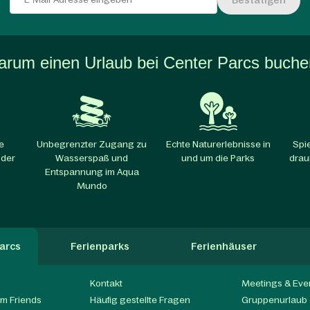
Bestätigen
rum einen Urlaub bei Center Parcs buch
e
Unbegrenzter Zugang zu
Echte Naturerlebnisse in
Spi
 der
Wasserspaß und
und um die Parks​
drau
Entspannung im Aqua
Mundo
arcs
Ferienparks
Ferienhäuser
Kontakt
Meetings & Eve
m Friends
Häufig gestellte Fragen
Gruppenurlaub