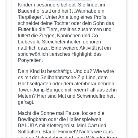
Kindern besonders beliebt: Sie findet im
Bauernhof statt und heißt „Wannabe ein
Tierpfleger“. Unter Anleitung eines Profis
schneidet deine Tochter oder dein Sohn das
Futter für die Tiere, stellt es zusammen und
füttert die Ziegen, Kaninchen und Co.
Liebevolle Streicheleinheiten gehören
natürlich dazu. Eine weitere Aktivität ist ein
sprichwörtlich tierisches Highlight: das
Ponyreiten.
Dein Kind ist beschäftigt. Und du? Wie wäre
es mit der Seilbahnrutsche Zip-Line, dem
Hochseilgarten oder dem atemberaubenden
Tower-Jump-Bungee mit freiem Fall aus zehn
Metern? Hier sind Mut und Schwindelfreiheit
gefragt.
Macht die Sonne mal Pause, locken die
Bowlingbahn oder die Hallenspielwelt
BALUBA mit Klettergerüst, Mini-Cart und
Softbällen. Blauer Himmel? Nichts wie raus
auf den Naturelebnispfad, zum Wilseder Berg