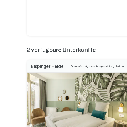
2
verfügbare Unterkünfte
,
,
Bispinger Heide
Deutschland
Lüneburger Heide
Soltau