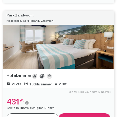
Park Zandvoort
,
,
Niederlande
Nord-Holland
Zandvoort
Hotelzimmer
2 Pers.
29 m²
1 Schlafzimmer
Von Mi. 4 bis Sa. 7 Nov. (3 Nächte)
431
€
MwSt. inklusive, zuzüglich Kurtaxe.