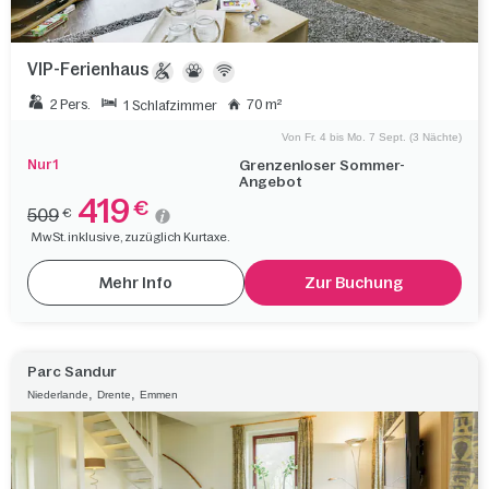
VIP-Ferienhaus
2 Pers.
70 m²
1 Schlafzimmer
Von Fr. 4 bis Mo. 7 Sept. (3 Nächte)
Nur 1
Grenzenloser Sommer-
Angebot
419
€
509
€
MwSt. inklusive, zuzüglich Kurtaxe.
Mehr Info
Zur Buchung
Parc Sandur
,
,
Niederlande
Drente
Emmen