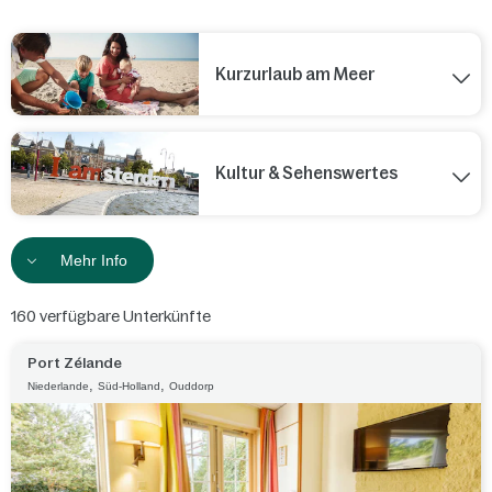
Kurzurlaub am Meer
Kultur & Sehenswertes
Mehr Info
160
verfügbare Unterkünfte
Port Zélande
,
,
Niederlande
Süd-Holland
Ouddorp