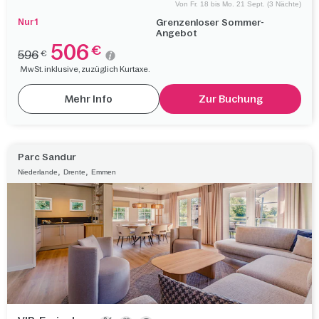
Von Fr. 18 bis Mo. 21 Sept. (3 Nächte)
Nur 1
Grenzenloser Sommer-
Angebot
506
€
596
€
MwSt. inklusive, zuzüglich Kurtaxe.
Mehr Info
Zur Buchung
Parc Sandur
,
,
Niederlande
Drente
Emmen