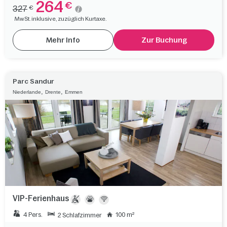
264
€
327
€
MwSt. inklusive, zuzüglich Kurtaxe.
Mehr Info
Zur Buchung
Parc Sandur
,
,
Niederlande
Drente
Emmen
VIP-Ferienhaus
4 Pers.
100 m²
2 Schlafzimmer