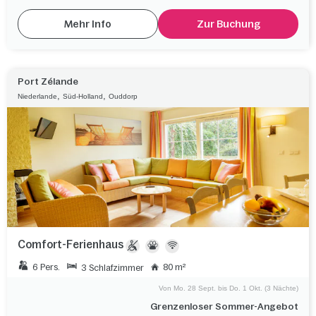
Mehr Info
Zur Buchung
Port Zélande
,
,
Niederlande
Süd-Holland
Ouddorp
Comfort-Ferienhaus
6 Pers.
80 m²
3 Schlafzimmer
Von Mo. 28 Sept. bis Do. 1 Okt. (3 Nächte)
Grenzenloser Sommer-Angebot