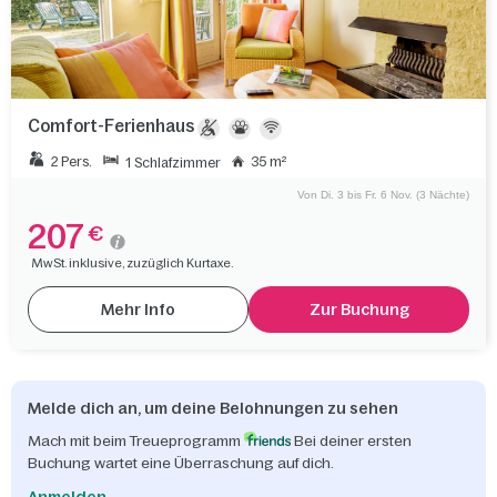
Comfort-Ferienhaus
2 Pers.
35 m²
1 Schlafzimmer
Von Di. 3 bis Fr. 6 Nov. (3 Nächte)
207
€
MwSt. inklusive, zuzüglich Kurtaxe.
Mehr Info
Zur Buchung
Melde dich an, um deine Belohnungen zu sehen
Mach mit beim Treueprogramm
Bei deiner ersten
Buchung wartet eine Überraschung auf dich.