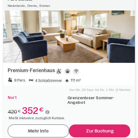
,
,
Niederlande
Drente
Emmen
Premium-Ferienhaus
8 Pers.
111 m²
4 Schlafzimmer
Von Mo. 28 Sept. bis Do. 1 Okt. (3 Nächte)
Nur 1
Grenzenloser Sommer-
Angebot
352
€
420
€
MwSt. inklusive, zuzüglich Kurtaxe.
Mehr Info
Zur Buchung