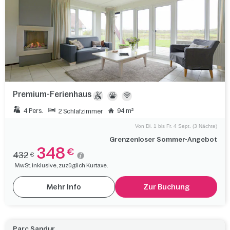
Premium-Ferienhaus
4 Pers.
94 m²
2 Schlafzimmer
Von Di. 1 bis Fr. 4 Sept. (3 Nächte)
Grenzenloser Sommer-Angebot
348
€
432
€
MwSt. inklusive, zuzüglich Kurtaxe.
Mehr Info
Zur Buchung
Parc Sandur