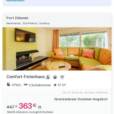
Anmelden
Port Zélande
,
,
Niederlande
Süd-Holland
Ouddorp
Comfort-Ferienhaus
4 Pers.
57 m²
2 Schlafzimmer
Von Fr. 25 bis Mo. 28 Sept. (3 Nächte)
Grenzenloser Sommer-Angebot
363
€
447
€
MwSt. inklusive, zuzüglich Kurtaxe.