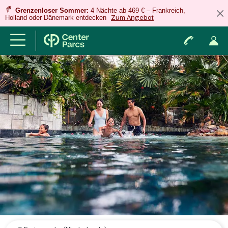
Grenzenloser Sommer:
4 Nächte ab 469 € – Frankreich,
Holland oder Dänemark entdecken
Zum Angebot