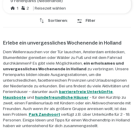
9 Ferienparks (Niederlande)
1
2
Reisezeit wählen
Sortieren:
Filter
Erlebe ein unvergessliches Wochenende in Holland
Dem Wellenrauschen vor der Tür lauschen, Amsterdam entdecken,
Blumenfelder genießen oder Wälder zu Fuß und mit dem Fahrrad
durchkämmen? Es gibt viele Möglichkeiten,
ein erholsames und
unvergessliches Wochenende in Holland
zu verbringen. Unsere
Ferienparks bilden ideale Ausgangsstationen, um die
unterschiedlichen, facettenreichen Provinzen und Urlaubsregionen
der Niederlande zu erkunden. Bei uns findest du viele Aktivitäten und
Ferienhäuser – darunter auch
barrierefreie Unterkünfte
,
Hausboote
und
hundefreundliche Häuser
– für den Kurztrip zu
zweit, einen Familienurlaub mit Kindern oder ein Aktivwochenende mit
Freunden. Auch wenn ihr als größere Gruppe anreisen wollt, ist das
kein Problem.
Park Zandvoort
verfügt z.B. über Unterkünfte für 2 - 18
Personen. Einige Ideen und Tipps für einen Wochenendtrip in Holland
haben wir untenstehend für dich zusammengestellt.