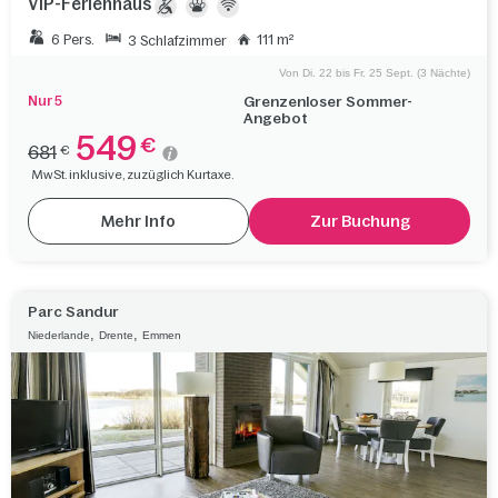
VIP-Ferienhaus
6 Pers.
111 m²
3 Schlafzimmer
Von Di. 22 bis Fr. 25 Sept. (3 Nächte)
Nur 5
Grenzenloser Sommer-
Angebot
549
€
681
€
MwSt. inklusive, zuzüglich Kurtaxe.
Mehr Info
Zur Buchung
Parc Sandur
,
,
Niederlande
Drente
Emmen