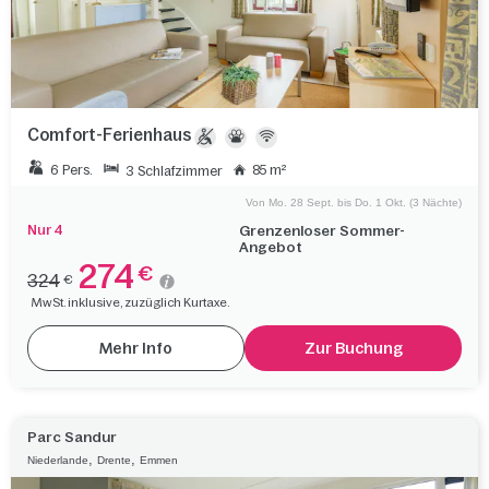
Comfort-Ferienhaus
6 Pers.
85 m²
3 Schlafzimmer
Von Mo. 28 Sept. bis Do. 1 Okt. (3 Nächte)
Nur 4
Grenzenloser Sommer-
Angebot
274
€
324
€
MwSt. inklusive, zuzüglich Kurtaxe.
Mehr Info
Zur Buchung
Parc Sandur
,
,
Niederlande
Drente
Emmen