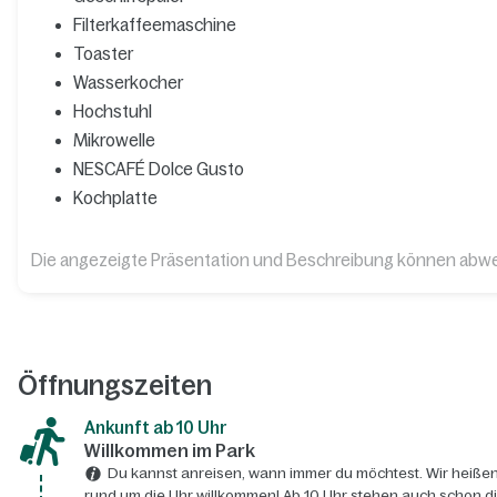
Filterkaffeemaschine
Toaster
Wasserkocher
Hochstuhl
Mikrowelle
NESCAFÉ Dolce Gusto
Kochplatte
Die angezeigte Präsentation und Beschreibung können abw
Öffnungszeiten
Ankunft ab 10 Uhr
Willkommen im Park
Du kannst anreisen, wann immer du möchtest. Wir heißen
rund um die Uhr willkommen! Ab 10 Uhr stehen auch schon d