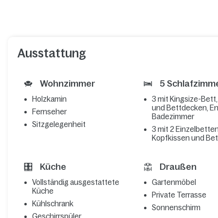
Ausstattung
Wohnzimmer
5 Schlafzimm
Holzkamin
3 mit Kingsize-Bett
und Bettdecken, En
Fernseher
Badezimmer
Sitzgelegenheit
3 mit 2 Einzelbetten
Kopfkissen und Be
Küche
Draußen
Vollständig ausgestattete
Gartenmöbel
Küche
Private Terrasse
Kühlschrank
Sonnenschirm
Geschirrspüler