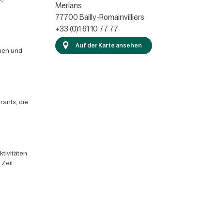
Merlans
77700
Bailly-Romainvilliers
+33 (0)1 61 10 77 77
Auf der Karte ansehen
chen und
rants, die
ktivitäten
-Zeit