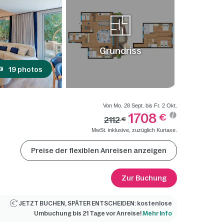
Grundriss
19 photos
Von Mo. 28 Sept. bis Fr. 2 Okt.
1708
€
2112
€
MwSt. inklusive, zuzüglich Kurtaxe.
Preise der flexiblen Anreisen anzeigen
Zur Buchung
JETZT BUCHEN, SPÄTER ENTSCHEIDEN: kostenlose
Umbuchung bis 21 Tage vor Anreise!
Mehr Info