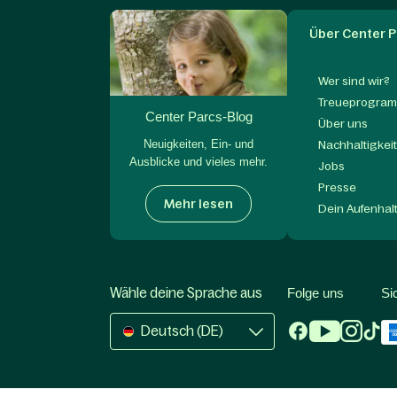
Über Center P
Wer sind wir?
Treueprogram
Center Parcs-Blog
Über uns
Neuigkeiten, Ein- und
Nachhaltigkei
Ausblicke und vieles mehr.
Jobs
Presse
Mehr lesen
Dein Aufenhal
Wähle deine Sprache aus
Folge uns
Si
Deutsch (DE)