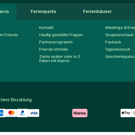
arcs
Ferienparks
Ferienhäuser
Kontakt
Meetings & Eve
m Friends
Häufig gestellte Fragen
Gruppenurlaub
Partnerprogramm
Payback
t
Friends-Vorteile
Tagesbesuch
Zahle später oder in 3
Geschenkgutsc
Raten mit Klarna
t
chere Bezahlung