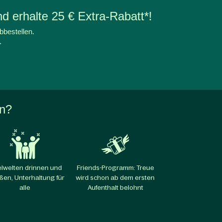
d erhalte 25 € Extra-Rabatt*!
bbestellen.
.
en?
elwelten drinnen und
Friends-Programm: Treue
ßen, Unterhaltung für
wird schon ab dem ersten
alle​
Aufenthalt belohnt