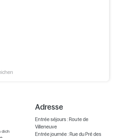
eichen
Adresse
Entrée séjours : Route de
Villeneuve
 dich
Entrée journée : Rue du Pré des
ie