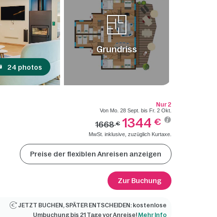
Grundriss
24 photos
Nur 2
Von Mo. 28 Sept. bis Fr. 2 Okt.
1344
€
1668
€
MwSt. inklusive, zuzüglich Kurtaxe.
Preise der flexiblen Anreisen anzeigen
Zur Buchung
JETZT BUCHEN, SPÄTER ENTSCHEIDEN: kostenlose
Umbuchung bis 21 Tage vor Anreise!
Mehr Info