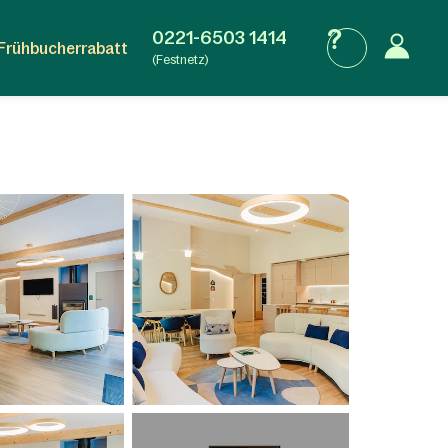
0221-6503 1414
Frühbucherrabatt
(Festnetz)