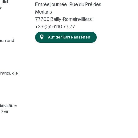
 dich
Entrée journée : Rue du Pré des
ie
Merlans
77700
Bailly-Romainvilliers
+33 (0)1 61 10 77 77
Auf der Karte ansehen
chen und
rants, die
ktivitäten
-Zeit