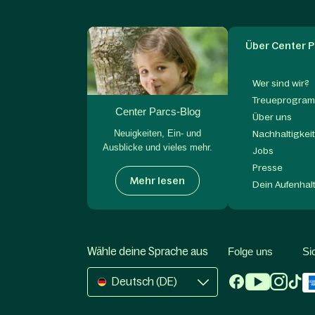
Über Center P
Wer sind wir?
Treueprogram
Center Parcs-Blog
Über uns
Neuigkeiten, Ein- und
Nachhaltigkei
Ausblicke und vieles mehr.
Jobs
Presse
Mehr lesen
Dein Aufenhal
Wähle deine Sprache aus
Folge uns
Si
Deutsch (DE)