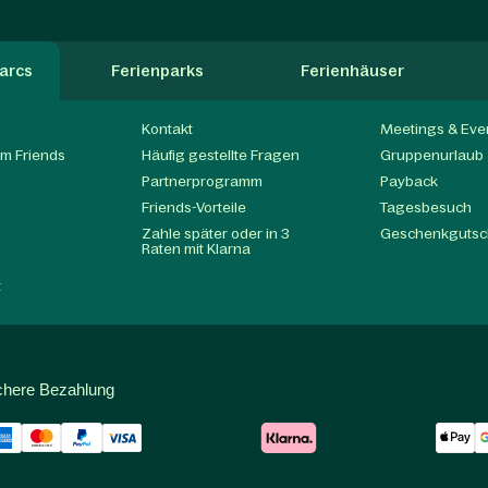
arcs
Ferienparks
Ferienhäuser
Kontakt
Meetings & Eve
m Friends
Häufig gestellte Fragen
Gruppenurlaub
Partnerprogramm
Payback
t
Friends-Vorteile
Tagesbesuch
Zahle später oder in 3
Geschenkgutsc
Raten mit Klarna
t
chere Bezahlung