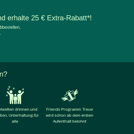
d erhalte 25 € Extra-Rabatt*!
bbestellen.
.
en?
elwelten drinnen und
Friends-Programm: Treue
ßen, Unterhaltung für
wird schon ab dem ersten
alle​
Aufenthalt belohnt