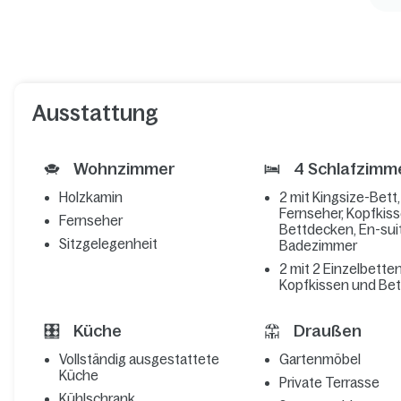
Ausstattung
Wohnzimmer
4 Schlafzimm
Holzkamin
2 mit Kingsize-Bett
Fernseher, Kopfkis
Fernseher
Bettdecken, En-sui
Sitzgelegenheit
Badezimmer
2 mit 2 Einzelbetten
Kopfkissen und Be
Küche
Draußen
Vollständig ausgestattete
Gartenmöbel
Küche
Private Terrasse
Kühlschrank