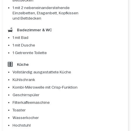
Bettdecken
1 mit 2 nebeneinanderstehende
Einzelbetten, Etagenbett, Kopfkissen
und Bettdecken
Badezimmer & WC
1 mit Bad
1 mit Dusche
1 Getrennte Toilette
Küche
Vollständig ausgestattete Küche
Kühlschrank
Kombi-Mikrowelle mit Crisp-Funktion
Geschirrspüler
Filterkaffeemaschine
Toaster
Wasserkocher
Hochstuhl