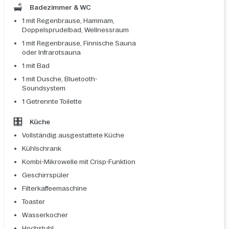
Badezimmer & WC
1 mit Regenbrause, Hammam,
Doppelsprudelbad, Wellnessraum
1 mit Regenbrause, Finnische Sauna
oder Infrarotsauna
1 mit Bad
1 mit Dusche, Bluetooth-
Soundsystem
1 Getrennte Toilette
Küche
Vollständig ausgestattete Küche
Kühlschrank
Kombi-Mikrowelle mit Crisp-Funktion
Geschirrspüler
Filterkaffeemaschine
Toaster
Wasserkocher
Hochstuhl