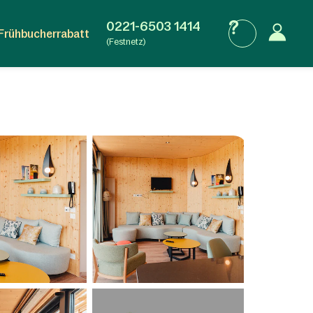
0221-6503 1414
Frühbucherrabatt
(Festnetz)