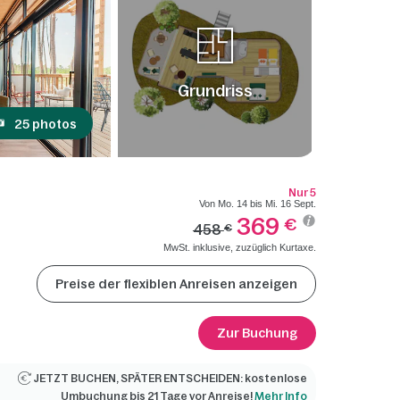
Grundriss
25 photos
Nur 5
Von Mo. 14 bis Mi. 16 Sept.
369
€
458
€
MwSt. inklusive, zuzüglich Kurtaxe.
Preise der flexiblen Anreisen anzeigen
Zur Buchung
JETZT BUCHEN, SPÄTER ENTSCHEIDEN: kostenlose
Umbuchung bis 21 Tage vor Anreise!
Mehr Info