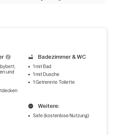
er
Badezimmer & WC
abybett,
1 mit Bad
sen und
1 mit Dusche
1 Getrennte Toilette
,
ttdecken
Weitere:
Safe (kostenlose Nutzung)