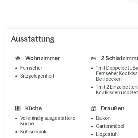
Ausstattung
Wohnzimmer
2 Schlafzimm
Fernseher
1 mit Doppelbett, B
Fernseher, Kopfkis
Sitzgelegenheit
Bettdecken
1 mit 2 Einzelbetten
Kopfkissen und Be
Küche
Draußen
Vollständig ausgestattete
Balkon
Küche
Gartenmöbel
Kühlschrank
Liegestuhl