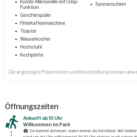
Kombi-Mikrowelle mit Crisp-
Sonnenschirm
Funktion
Geschirrspüler
Filterkaffeemaschine
Toaster
Wasserkocher
Hochstuhl
Kochplatte
Die angezeigte Präsentation und Beschreibung können abw
Öffnungszeiten
Ankunft ab 10 Uhr
Willkommen im Park
Du kannst anreisen, wann immer du möchtest. Wir heißen
rund um die Uhr willkommen! Ab 10 Uhr stehen auch schon d