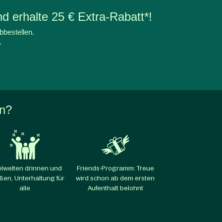
d erhalte 25 € Extra-Rabatt*!
bbestellen.
.
en?
elwelten drinnen und
Friends-Programm: Treue
ßen, Unterhaltung für
wird schon ab dem ersten
alle​
Aufenthalt belohnt