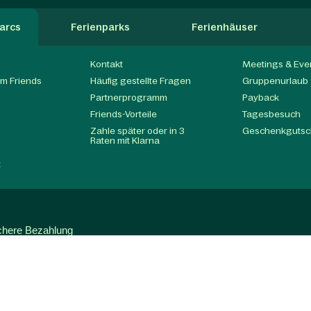
arcs
Ferienparks
Ferienhäuser
Kontakt
Meetings & Eve
m Friends
Häufig gestellte Fragen
Gruppenurlaub
Partnerprogramm
Payback
t
Friends-Vorteile
Tagesbesuch
Zahle später oder in 3
Geschenkgutsc
Raten mit Klarna
t
chere Bezahlung