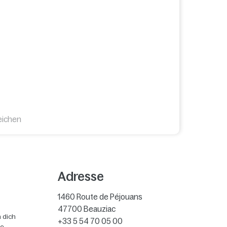
eichen
Adresse
1460 Route de Péjouans
47700
Beauziac
 dich
+33 5 54 70 05 00
ie