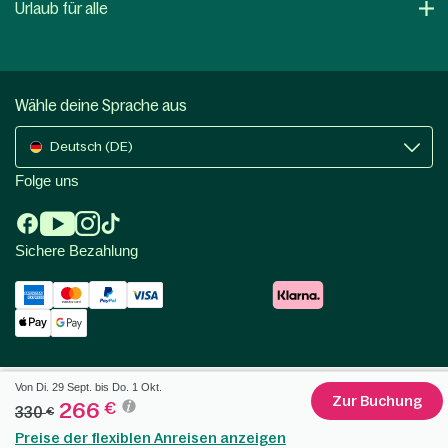
Urlaub für alle
Wähle deine Sprache aus
Deutsch (DE)
Folge uns
Sichere Bezahlung
Von Di. 29 Sept. bis Do. 1 Okt.
Zur Buchung
266
€
330
€
Preise der flexiblen Anreisen anzeigen