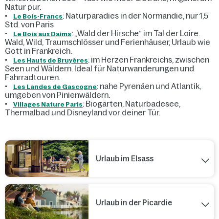
Natur pur.
•
: Naturparadies in der Normandie, nur 1,5
Le Bois-Francs
Std. von Paris
•
: „Wald der Hirsche“ im Tal der Loire.
Le Bois aux Daims
Wald, Wild, Traumschlösser und Ferienhäuser, Urlaub wie
Gott in Frankreich.
•
: im Herzen Frankreichs, zwischen
Les Hauts de Bruyères
Seen und Wäldern. Ideal für Naturwanderungen und
Fahrradtouren.
•
: nahe Pyrenäen und Atlantik,
Les Landes de Gascogne
umgeben von Pinienwäldern.
•
: Biogärten, Naturbadesee,
Villages Nature Paris
Thermalbad und Disneyland vor deiner Tür.
Urlaub im Elsass
Urlaub in der Picardie