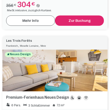
304
€
356
€
MwSt. inklusive, zuzüglich Kurtaxe.
Mehr Info
Zur Buchung
Les Trois Forêts
,
,
Frankreich
Moselle Lorraine
Metz
Neues Design
Premium-Ferienhaus Neues Design
6 Pers.
72 m²
3 Schlafzimmer