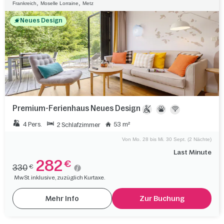
,
,
Frankreich
Moselle Lorraine
Metz
Neues Design
Premium-Ferienhaus Neues Design
4 Pers.
53 m²
2 Schlafzimmer
Von Mo. 28 bis Mi. 30 Sept. (2 Nächte)
Last Minute
282
€
330
€
MwSt. inklusive, zuzüglich Kurtaxe.
Mehr Info
Zur Buchung