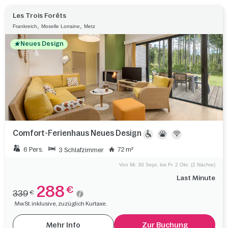
Les Trois Forêts
,
,
Frankreich
Moselle Lorraine
Metz
Neues Design
Comfort-Ferienhaus Neues Design
6 Pers.
72 m²
3 Schlafzimmer
Von Mi. 30 Sept. bis Fr. 2 Okt. (2 Nächte)
Last Minute
288
€
339
€
MwSt. inklusive, zuzüglich Kurtaxe.
Mehr Info
Zur Buchung