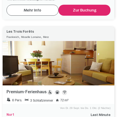
Mehr Info
Zur Buchung
Les Trois Forêts
,
,
Frankreich
Moselle Lorraine
Metz
Premium-Ferienhaus
6 Pers.
72 m²
3 Schlafzimmer
Von Di. 29 Sept. bis Do. 1 Okt. (2 Nächte)
Nur 1
Last Minute