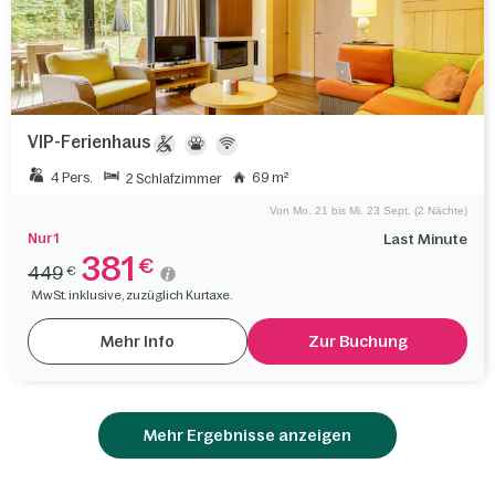
VIP-Ferienhaus
4 Pers.
69 m²
2 Schlafzimmer
Von Mo. 21 bis Mi. 23 Sept. (2 Nächte)
Nur 1
Last Minute
381
€
449
€
MwSt. inklusive, zuzüglich Kurtaxe.
Mehr Info
Zur Buchung
Mehr Ergebnisse anzeigen