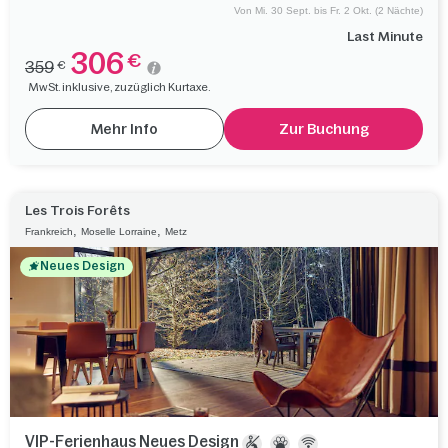
Von Mi. 30 Sept. bis Fr. 2 Okt. (2 Nächte)
Last Minute
306
€
359
€
MwSt. inklusive, zuzüglich Kurtaxe.
Mehr Info
Zur Buchung
Les Trois Forêts
,
,
Frankreich
Moselle Lorraine
Metz
Neues Design
VIP-Ferienhaus Neues Design