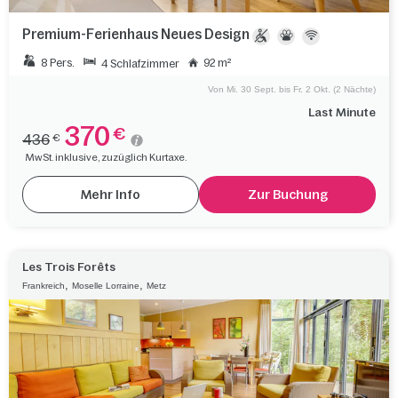
Premium-Ferienhaus Neues Design
8 Pers.
92 m²
4 Schlafzimmer
Von Mi. 30 Sept. bis Fr. 2 Okt. (2 Nächte)
Last Minute
370
€
436
€
MwSt. inklusive, zuzüglich Kurtaxe.
Mehr Info
Zur Buchung
Les Trois Forêts
,
,
Frankreich
Moselle Lorraine
Metz