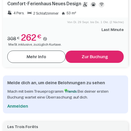
Comfort-Ferienhaus Neues Design
4 Pers.
53 m²
2 Schlafzimmer
Von Di. 29 Sept. bis Do. 1 Okt. (2 Nächte)
Last Minute
262
€
308
€
MwSt. inklusive, zuzüglich Kurtaxe.
Mehr Info
Zur Buchung
Melde dich an, um deine Belohnungen zu sehen
Mach mit beim Treueprogramm
Bei deiner ersten
Buchung wartet eine Überraschung auf dich.
Anmelden
Les Trois Forêts