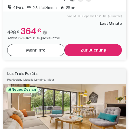
4 Pers.
69 m²
2 Schlafzimmer
Von Mi. 30 Sept. bis Fr. 2 Okt. (2 Nächte)
Last Minute
364
€
428
€
MwSt. inklusive, zuzüglich Kurtaxe.
Mehr Info
Zur Buchung
Les Trois Forêts
,
,
Frankreich
Moselle Lorraine
Metz
Neues Design