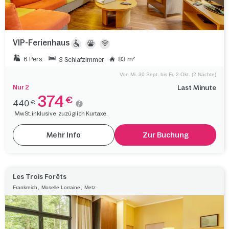
VIP-Ferienhaus
6 Pers.
83 m²
3 Schlafzimmer
Von Mi. 30 Sept. bis Fr. 2 Okt. (2 Nächte)
Nur 2
Last Minute
374
€
440
€
MwSt. inklusive, zuzüglich Kurtaxe.
Mehr Info
Zur Buchung
Les Trois Forêts
,
,
Frankreich
Moselle Lorraine
Metz