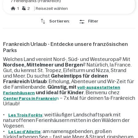
7 Ferienparks (Frankreich)
1
2
Reisezeit wählen
Sortieren:
Filter
Frankreich Urlaub - Entdecke unsere französischen
Parks
Welches Land vereint Nord-, Süd- und Westeuropa? Mit
Nordsee, Mittelmeer und Bergen
? Natürlich, la France.
Gut, du kennst St. Tropez, Eifelturm und Nizza, Strand
und Meer. Du suchst
Geheimtipps für deinen
Frankreich Urlaub
: Erholung, Abenteuer und Wir-Zeit für
die Familienbande.
Günstig, mit
voll-ausgestatteten
und ideal für Kinder
. Bienvenu chez
Ferienhäusern
– 7x Mal für deinen 1a-Frankreich
Center Parcs in Frankreic
h
Urlaub!
•
: weitläufiger Landschaftspark mit
Les Trois Forêts
naturoffenen Ferienhäusern mitten in den Wäldern der
Vogesen.
•
: am namensgebenden, großen
Le Lac d’Ailette
türkisfarbenen See – fast wie Meer & Strand, ringsherum