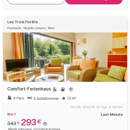
Les Trois Forêts
,
,
Frankreich
Moselle Lorraine
Metz
Comfort-Ferienhaus
6 Pers.
72 m²
3 Schlafzimmer
Von Mo. 28 bis Mi. 30 Sept. (2 Nächte)
Nur 1
Last Minute
293
€
343
€
MwSt. inklusive, zuzüglich Kurtaxe.