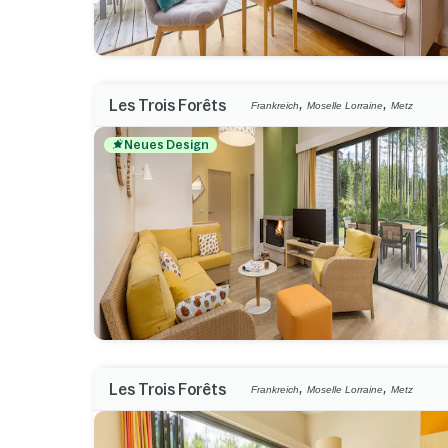
,
,
Les Trois Forêts
Frankreich
Moselle Lorraine
Metz
Neues Design
,
,
Les Trois Forêts
Frankreich
Moselle Lorraine
Metz