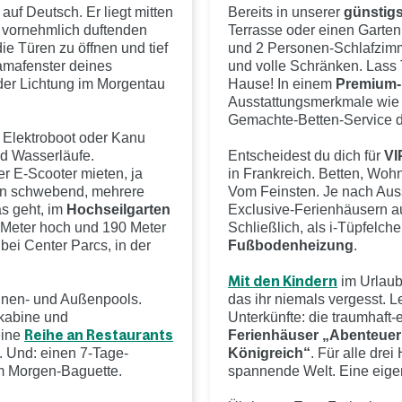
 auf Deutsch. Er liegt mitten
Bereits in unserer
günstigs
s vornehmlich duftenden
Terrasse oder einen Garte
e Türen zu öffnen und tief
und 2 Personen-Schlafzimm
amafenster deines
und volle Schränken. Lass 
der Lichtung im Morgentau
Hause! In einem
Premium-
Ausstattungsmerkmale wie 
Gemachte-Betten-Service 
 Elektroboot oder Kanu
nd Wasserläufe.
Entscheidest du dich für
VI
er E-Scooter mieten, ja
in Frankreich. Betten, Wohn
en schwebend, mehrere
Vom Feinsten. Je nach Auss
s geht, im
Hochseilgarten
Exclusive-Ferienhäusern a
 Meter hoch und 190 Meter
Schließlich, als i-Tüpfelch
 bei Center Parcs, in der
Fußbodenheizung
.
Mit den Kindern
im Urlaub
nnen- und Außenpools.
das ihr niemals vergesst. Le
kabine und
Unterkünfte: die traumhaf
eine
Reihe an Restaurants
Ferienhäuser „Abenteuer
l. Und: einen 7-Tage-
Königreich“
. Für alle dre
hem Morgen-Baguette.
spannende Welt. Eine eige