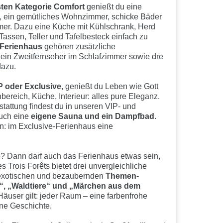
ten Kategorie Comfort
genießt du eine
n, ein gemütliches Wohnzimmer, schicke Bäder
er. Dazu eine Küche mit Kühlschrank, Herd
Tassen, Teller und Tafelbesteck einfach zu
Ferienhaus
gehören zusätzliche
ein Zweitfernseher im Schlafzimmer sowie dre
dazu.
P oder Exclusive
, genießt du Leben wie Gott
bereich, Küche, Interieur: alles pure Eleganz.
tattung findest du in unseren VIP- und
uch eine
eigene Sauna und ein Dampfbad
.
en: im Exclusive-Ferienhaus eine
? Dann darf auch das Ferienhaus etwas sein,
s Trois Forêts bietet drei unvergleichliche
t-exotischen und bezaubernden
Themen-
“, „Waldtiere“ und „Märchen aus dem
i Häuser gilt: jeder Raum – eine farbenfrohe
ne Geschichte.