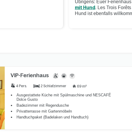
Übrigens: Euer Ferienhaus 
mit Hund
. Les Trois Forêt
Hund ist ebenfalls willkom
VIP-Ferienhaus
2 Schlafzimmer
4 Pers.
69 m²
Ausgestattete Küche mit Spülmaschine und NESCAFÉ
Dolce Gusto
Badezimmer mit Regendusche
Privatterrasse mit Gartenmöbeln
Handtuchpaket (Badelaken und Handtuch)