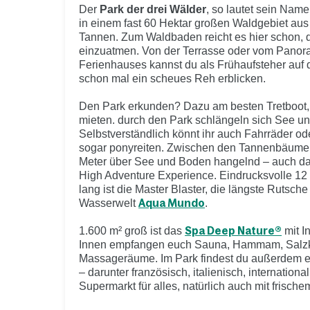
Der
Park der drei Wälder
, so lautet sein Name
in einem fast 60 Hektar großen Waldgebiet au
Tannen. Zum Waldbaden reicht es hier schon, di
einzuatmen. Von der Terrasse oder vom Panor
Ferienhauses kannst du als Frühaufsteher auf 
schon mal ein scheues Reh erblicken.
Den Park erkunden? Dazu am besten Tretboot,
mieten. durch den Park schlängeln sich See u
Selbstverständlich könnt ihr auch Fahrräder od
sogar ponyreiten. Zwischen den Tannenbäum
Meter über See und Boden hangelnd – auch da
High Adventure Experience. Eindrucksvolle 12
lang ist die Master Blaster, die längste Rutsche
Wasserwelt
Aqua Mundo
.
1.600 m² groß ist das
Spa Deep Nature®
mit I
Innen empfangen euch Sauna, Hammam, Salz
Massageräume. Im Park findest du außerdem 
– darunter französisch, italienisch, internationa
Supermarkt für alles, natürlich auch mit frisc