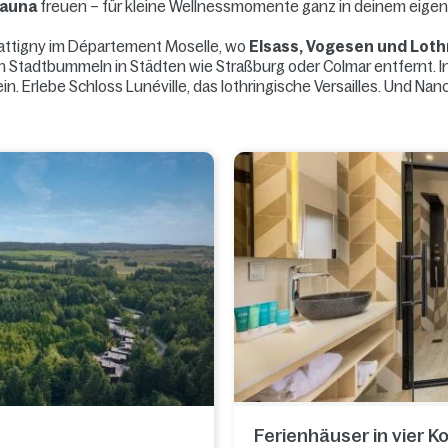
Sauna
freuen – für kleine Wellnessmomente ganz in deinem eige
Hattigny im Département Moselle, wo
Elsass, Vogesen und Loth
Stadtbummeln in Städten wie Straßburg oder Colmar entfernt. In
 Erlebe Schloss Lunéville, das lothringische Versailles. Und Nanc
Ferienhäuser in vier 