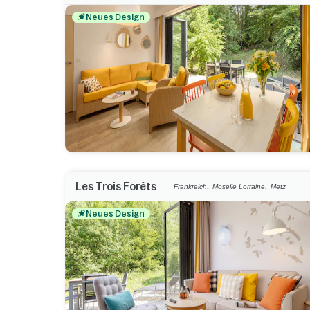
Neues Design
,
,
Les Trois Forêts
Frankreich
Moselle Lorraine
Metz
Neues Design