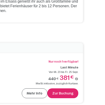
im Elsass genießt ihr auch als Großfamilie und
s bietet Ferienhäuser für 2 bis 12 Personen. Der
men.
Nur noch 1 verfügbar!
Last Minute
Von Mi. 23 bis Fr. 25 Sept.
381
€
449
€
MwSt. inklusive, zuzüglich Kurtaxe.
Mehr Info
Zur Buchung