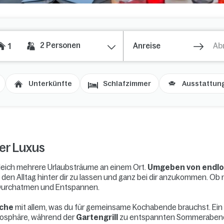
2
Personen
1
Unterkünfte
Schlafzimmer
Ausstattun
her Luxus
gleich mehrere Urlaubsträume an einem Ort.
Umgeben von endlo
den Alltag hinter dir zu lassen und ganz bei dir anzukommen. Ob 
 Durchatmen und Entspannen.
üche
mit allem, was du für gemeinsame Kochabende brauchst. Ein
mosphäre, während der
Gartengrill
zu entspannten Sommerabenden