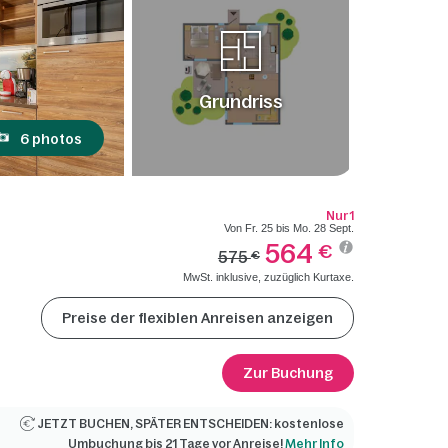
Grundriss
6 photos
Nur 1
Von Fr. 25 bis Mo. 28 Sept.
564
€
575
€
MwSt. inklusive, zuzüglich Kurtaxe.
Preise der flexiblen Anreisen anzeigen
Zur Buchung
JETZT BUCHEN, SPÄTER ENTSCHEIDEN: kostenlose
Umbuchung bis 21 Tage vor Anreise!
Mehr Info