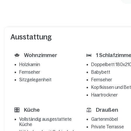
Ausstattung
Wohnzimmer
1 Schlafzimme
Holzkamin
Doppelbett 180x21
Fernseher
Babybett
Sitzgelegenheit
Fernseher
Kopfkissen und Be
Haartrockner
Küche
Draußen
Vollständig ausgestattete
Gartenmöbel
Küche
Private Terrasse