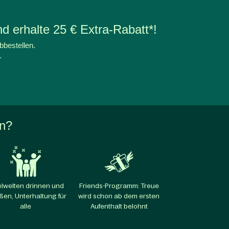
d erhalte 25 € Extra-Rabatt*!
bbestellen.
.
en?
elwelten drinnen und
Friends-Programm: Treue
ßen, Unterhaltung für
wird schon ab dem ersten
alle​
Aufenthalt belohnt