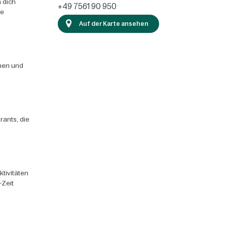
 dich
+49 7561 90 950
ie
Auf der Karte ansehen
chen und
rants, die
ktivitäten
-Zeit