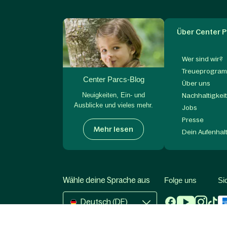
Über Center P
Wer sind wir?
Treueprogram
Center Parcs-Blog
Über uns
Neuigkeiten, Ein- und
Nachhaltigkei
Ausblicke und vieles mehr.
Jobs
Presse
Mehr lesen
Dein Aufenhal
Wähle deine Sprache aus
Folge uns
Si
Deutsch (DE)