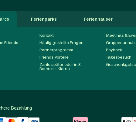
arcs
Ferienparks
Ferienhäuser
Kontakt
Meetings & Eve
m Friends
Häufig gestellte Fragen
Gruppenurlaub
Partnerprogramm
Payback
t
Friends-Vorteile
Tagesbesuch
Zahle später oder in 3
Geschenkgutsc
Raten mit Klarna
t
chere Bezahlung